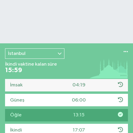
İstanbul
İkindi vaktine kalan süre
15:58
İmsak
04:19
Güneş
06:00
Öğle
13:15
İkindi
17:07