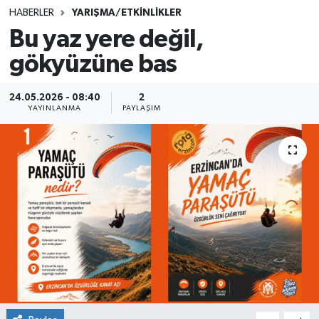
HABERLER
YARIŞMA/ETKİNLİKLER
SINAVLAR
AKADEMİK/BİLİM
Bu yaz yere değil,
gökyüzüne bas
YARIŞMA/ETKİNLİKLER
MEVZUAT/KARARLAR
ANKET
24.05.2026 - 08:40
2
YAYINLANMA
PAYLAŞIM