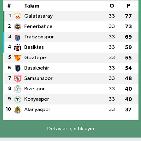
#
Takım
O
P
1
Galatasaray
33
77
2
Fenerbahçe
33
73
3
Trabzonspor
33
69
4
Beşiktaş
33
59
5
Göztepe
33
55
6
Başakşehir
33
54
7
Samsunspor
33
48
8
Rizespor
33
40
9
Konyaspor
33
40
10
Alanyaspor
33
37
Detaylar için tıklayın