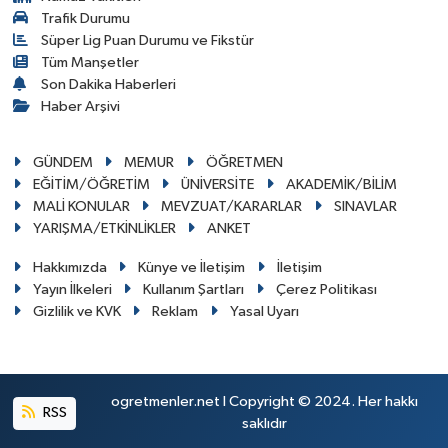
Trafik Durumu
Süper Lig Puan Durumu ve Fikstür
Tüm Manşetler
Son Dakika Haberleri
Haber Arşivi
GÜNDEM
MEMUR
ÖĞRETMEN
EĞİTİM/ÖĞRETİM
ÜNİVERSİTE
AKADEMİK/BİLİM
MALİ KONULAR
MEVZUAT/KARARLAR
SINAVLAR
YARIŞMA/ETKİNLİKLER
ANKET
Hakkımızda
Künye ve İletişim
İletişim
Yayın İlkeleri
Kullanım Şartları
Çerez Politikası
Gizlilik ve KVK
Reklam
Yasal Uyarı
ogretmenler.net I Copyright © 2024. Her hakkı
RSS
saklıdır