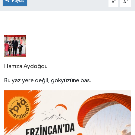
Paylaş
-
+
A
A
Hamza Aydoğdu
Bu yaz yere değil, gökyüzüne bas.