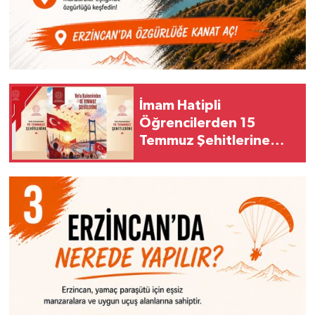
İmam Hatipli
Öğrencilerden 15
Temmuz Şehitlerine
Vefa "Vefa Kaleminden
15 Temmuz Şehitlerine"
Eseri Yayımlandı