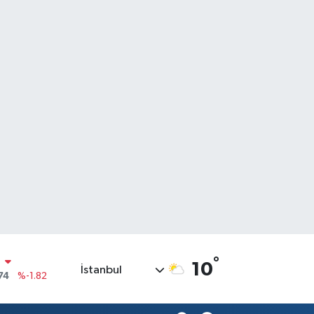
°
10
İstanbul
20
%0.02
90
%0.19