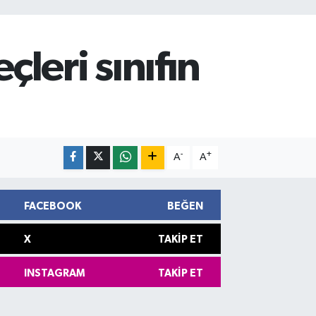
leri sınıfın
-
+
A
A
FACEBOOK
BEĞEN
X
TAKIP ET
INSTAGRAM
TAKIP ET