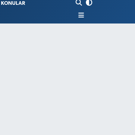
İ KONULAR
80
%0.18
9000
%0.19
0
,00
%0
N
74
%-1.82