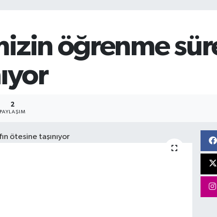
izin öğrenme süreç
nıyor
2
PAYLAŞIM