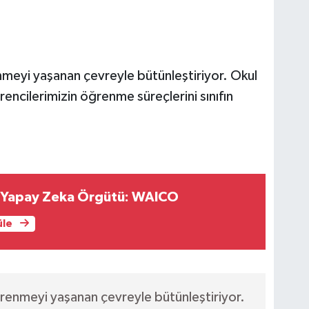
nmeyi yaşanan çevreyle bütünleştiriyor. Okul
encilerimizin öğrenme süreçlerini sınıfın
i Yapay Zeka Örgütü: WAICO
üle
ğrenmeyi yaşanan çevreyle bütünleştiriyor.