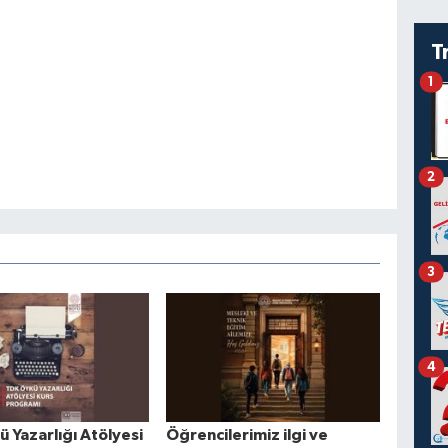
T
1
2
3
4
 Yazarlığı Atölyesi
Öğrencilerimiz ilgi ve