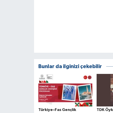
Bunlar da ilginizi çekebilir
Türkiye–Fas Gençlik
TDK Öykü