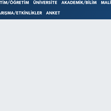
STERLİN
İTİM/ÖĞRETİM
ÜNİVERSİTE
AKADEMİK/BİLİM
MAL
61,603
G.ALTIN
ARIŞMA/ETKİNLİKLER
ANKET
6862,0
BİST10
14.598
BITCOI
79.591,