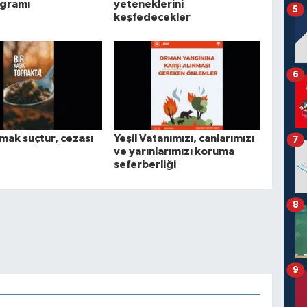
ogramı
yeteneklerini
5
keşfedecekler
6
mak suçtur, cezası
Yeşil Vatanımızı, canlarımızı
7
ve yarınlarımızı koruma
seferberliği
8
9