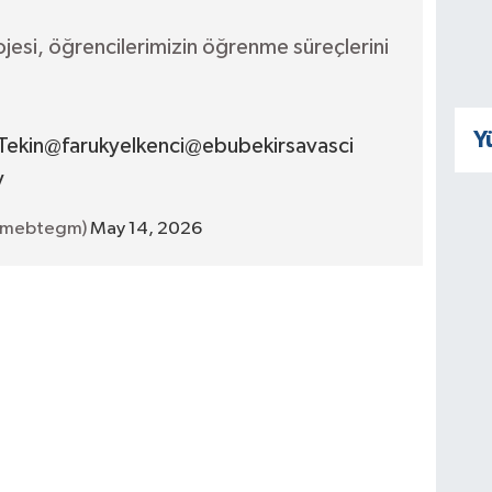
jesi, öğrencilerimizin öğrenme süreçlerini
Y
Tekin
@farukyelkenci
@ebubekirsavasci
y
(@mebtegm)
May 14, 2026