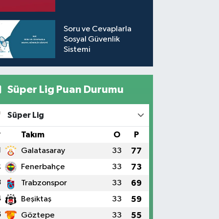
Soru ve Cevaplarla
Sosyal Güvenlik
Sistemi
Süper Lig Puan Durumu
Süper Lig
#
Takım
O
P
1
Galatasaray
33
77
2
Fenerbahçe
33
73
3
Trabzonspor
33
69
4
Beşiktaş
33
59
5
Göztepe
33
55