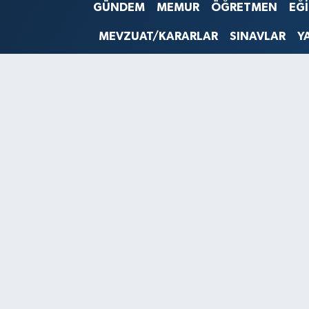
GÜNDEM
MEMUR
ÖĞRETMEN
EĞ
SINAVLAR
AKADEMİK/BİLİM
MEVZUAT/KARARLAR
SINAVLAR
Y
YARIŞMA/ETKİNLİKLER
MEVZUAT/KARARLAR
ANKET