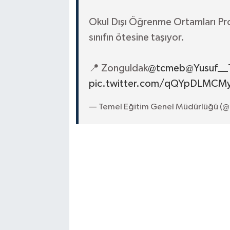
Okul Dışı Öğrenme Ortamları Pro
sınıfın ötesine taşıyor.
📍 Zonguldak
@tcmeb
@Yusuf__
pic.twitter.com/qQYpDLMCM
— Temel Eğitim Genel Müdürlüğü 