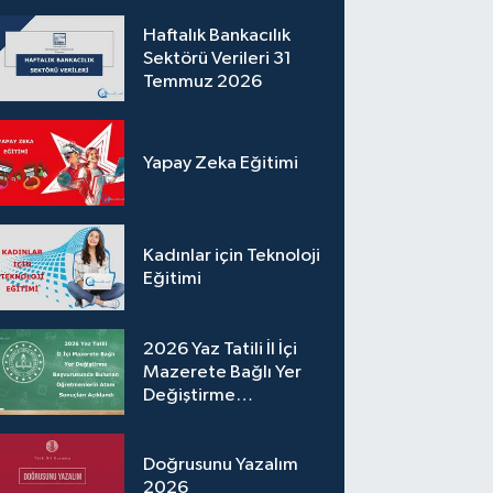
Haftalık Bankacılık
Sektörü Verileri 31
Temmuz 2026
Yapay Zeka Eğitimi
Kadınlar için Teknoloji
Eğitimi
2026 Yaz Tatili İl İçi
Mazerete Bağlı Yer
Değiştirme
Başvurusunda Bulunan
Öğretmenlerin
Atama Sonuçları
Doğrusunu Yazalım
Açıklandı
2026