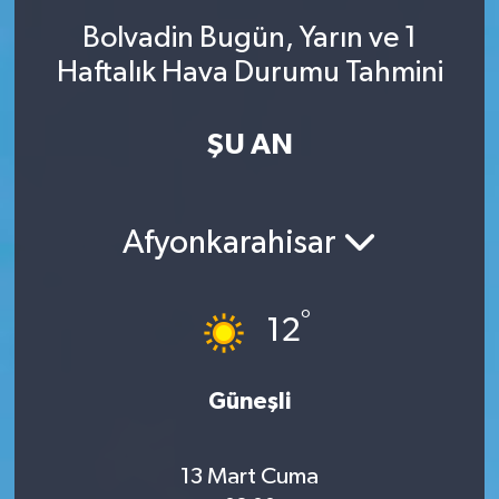
Bolvadin Bugün, Yarın ve 1
SINAVLAR
AKADEMİK/BİLİM
Haftalık Hava Durumu Tahmini
YARIŞMA/ETKİNLİKLER
MEVZUAT/KARARLAR
ŞU AN
ANKET
Afyonkarahisar
°
12
Güneşli
13 Mart Cuma