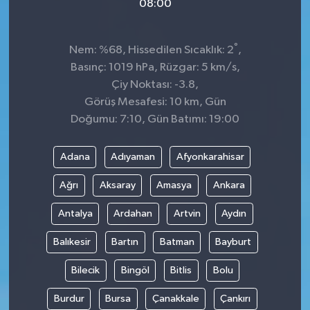
08:00
°
Nem: %68, Hissedilen Sıcaklık: 2
,
Basınç: 1019 hPa, Rüzgar: 5 km/s,
Çiy Noktası: -3.8,
Görüş Mesafesi: 10 km, Gün
Doğumu: 7:10, Gün Batımı: 19:00
Adana
Adıyaman
Afyonkarahisar
Ağrı
Aksaray
Amasya
Ankara
Antalya
Ardahan
Artvin
Aydın
Balıkesir
Bartın
Batman
Bayburt
Bilecik
Bingöl
Bitlis
Bolu
Burdur
Bursa
Çanakkale
Çankırı