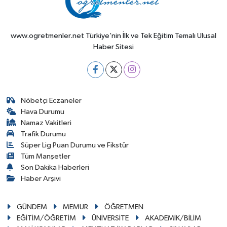
www.ogretmenler.net Türkiye’nin İlk ve Tek Eğitim Temalı Ulusal
Haber Sitesi
Nöbetçi Eczaneler
Hava Durumu
Namaz Vakitleri
Trafik Durumu
Süper Lig Puan Durumu ve Fikstür
Tüm Manşetler
Son Dakika Haberleri
Haber Arşivi
GÜNDEM
MEMUR
ÖĞRETMEN
EĞİTİM/ÖĞRETİM
ÜNİVERSİTE
AKADEMİK/BİLİM