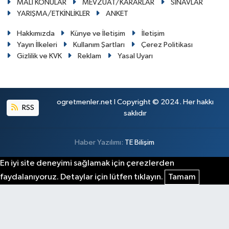
MALİ KONULAR
MEVZUAT/KARARLAR
SINAVLAR
YARIŞMA/ETKİNLİKLER
ANKET
Hakkımızda
Künye ve İletişim
İletişim
Yayın İlkeleri
Kullanım Şartları
Çerez Politikası
Gizlilik ve KVK
Reklam
Yasal Uyarı
ogretmenler.net I Copyright © 2024. Her hakkı
RSS
saklıdır
Haber Yazılımı:
TE Bilişim
En iyi site deneyimi sağlamak için çerezlerden
faydalanıyoruz. Detaylar için lütfen tıklayın.
Tamam