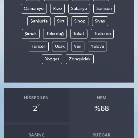
Osmaniye
Rize
Sakarya
Samsun
Şanlıurfa
Siirt
Sinop
Sivas
Şırnak
Tekirdağ
Tokat
Trabzon
Tunceli
Uşak
Van
Yalova
Yozgat
Zonguldak
HISSEDILEN
NEM
°
2
%68
BASINÇ
RÜZGAR