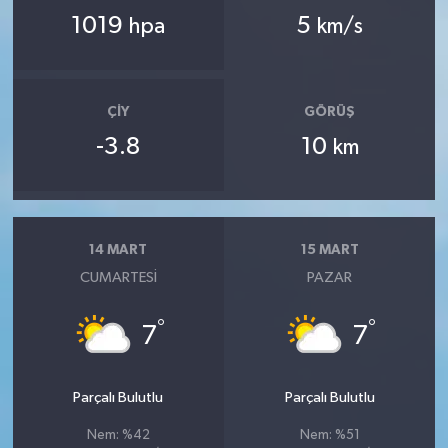
1019
5
hpa
km/s
ÇIY
GÖRÜŞ
-3.8
10
km
14 MART
15 MART
CUMARTESI
PAZAR
°
°
7
7
Parçalı Bulutlu
Parçalı Bulutlu
Nem: %42
Nem: %51