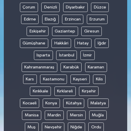
Çorum
Denizli
Diyarbakır
Düzce
Edirne
Elazığ
Erzincan
Erzurum
Eskişehir
Gaziantep
Giresun
Gümüşhane
Hakkâri
Hatay
Iğdır
Isparta
İstanbul
İzmir
Kahramanmaraş
Karabük
Karaman
Kars
Kastamonu
Kayseri
Kilis
Kırıkkale
Kırklareli
Kırşehir
Kocaeli
Konya
Kütahya
Malatya
Manisa
Mardin
Mersin
Muğla
Muş
Nevşehir
Niğde
Ordu