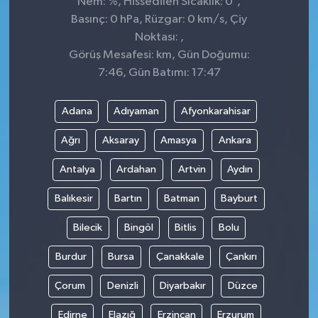
Nem: %, Hissedilen Sıcaklık: 0
,
Basınç: 0 hPa, Rüzgar: 0 km/s, Çiy
Noktası: ,
Görüş Mesafesi: km, Gün Doğumu:
7:46, Gün Batımı: 17:47
Adana
Adıyaman
Afyonkarahisar
Ağrı
Aksaray
Amasya
Ankara
Antalya
Ardahan
Artvin
Aydın
Balıkesir
Bartın
Batman
Bayburt
Bilecik
Bingöl
Bitlis
Bolu
Burdur
Bursa
Çanakkale
Çankırı
Çorum
Denizli
Diyarbakır
Düzce
Edirne
Elazığ
Erzincan
Erzurum