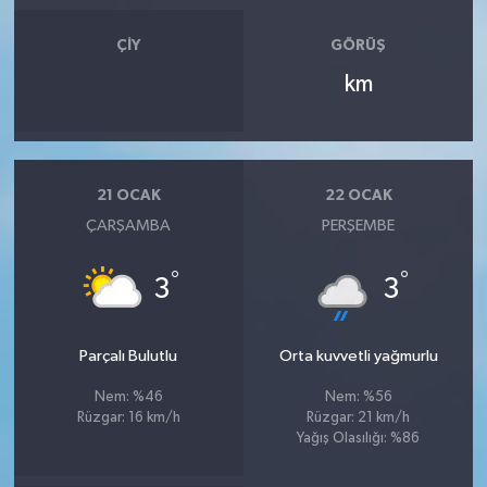
ÇIY
GÖRÜŞ
km
21 OCAK
22 OCAK
ÇARŞAMBA
PERŞEMBE
°
°
3
3
Parçalı Bulutlu
Orta kuvvetli yağmurlu
Nem: %46
Nem: %56
Rüzgar: 16 km/h
Rüzgar: 21 km/h
Yağış Olasılığı: %86