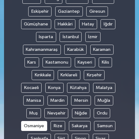
Eskişehir
Gaziantep
Giresun
Gümüşhane
Hakkâri
Hatay
Iğdır
Isparta
İstanbul
İzmir
Kahramanmaraş
Karabük
Karaman
Kars
Kastamonu
Kayseri
Kilis
Kırıkkale
Kırklareli
Kırşehir
Kocaeli
Konya
Kütahya
Malatya
Manisa
Mardin
Mersin
Muğla
Muş
Nevşehir
Niğde
Ordu
Osmaniye
Rize
Sakarya
Samsun
Şanlıurfa
Siirt
Sinop
Sivas