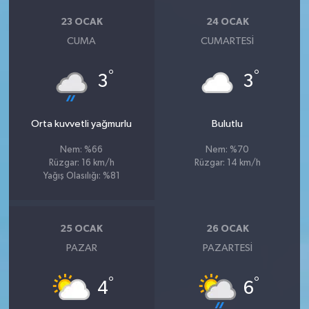
23 OCAK
24 OCAK
CUMA
CUMARTESI
°
°
3
3
Orta kuvvetli yağmurlu
Bulutlu
Nem: %66
Nem: %70
Rüzgar: 16 km/h
Rüzgar: 14 km/h
Yağış Olasılığı: %81
25 OCAK
26 OCAK
PAZAR
PAZARTESI
°
°
4
6