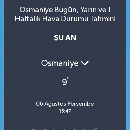
Osmaniye Bugün, Yarın ve 1
SINAVLAR
AKADEMİK/BİLİM
Haftalık Hava Durumu Tahmini
YARIŞMA/ETKİNLİKLER
MEVZUAT/KARARLAR
ŞU AN
ANKET
Osmaniye
°
9
06 Ağustos Perşembe
15:47
°