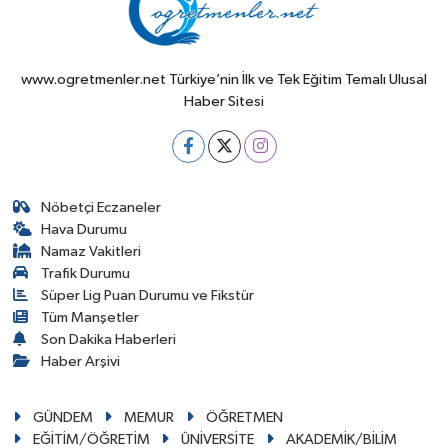
www.ogretmenler.net Türkiye’nin İlk ve Tek Eğitim Temalı Ulusal
Haber Sitesi
Nöbetçi Eczaneler
Hava Durumu
Namaz Vakitleri
Trafik Durumu
Süper Lig Puan Durumu ve Fikstür
Tüm Manşetler
Son Dakika Haberleri
Haber Arşivi
GÜNDEM
MEMUR
ÖĞRETMEN
EĞİTİM/ÖĞRETİM
ÜNİVERSİTE
AKADEMİK/BİLİM