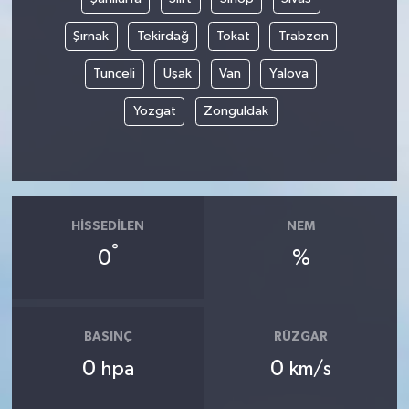
Şırnak
Tekirdağ
Tokat
Trabzon
Tunceli
Uşak
Van
Yalova
Yozgat
Zonguldak
HISSEDILEN
NEM
°
0
%
BASINÇ
RÜZGAR
0
0
hpa
km/s