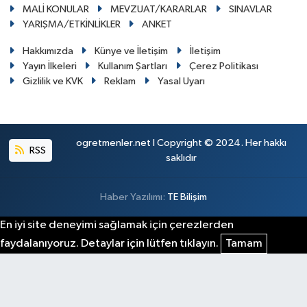
MALİ KONULAR
MEVZUAT/KARARLAR
SINAVLAR
YARIŞMA/ETKİNLİKLER
ANKET
Hakkımızda
Künye ve İletişim
İletişim
Yayın İlkeleri
Kullanım Şartları
Çerez Politikası
Gizlilik ve KVK
Reklam
Yasal Uyarı
ogretmenler.net I Copyright © 2024. Her hakkı
RSS
saklıdır
Haber Yazılımı:
TE Bilişim
En iyi site deneyimi sağlamak için çerezlerden
faydalanıyoruz. Detaylar için lütfen tıklayın.
Tamam