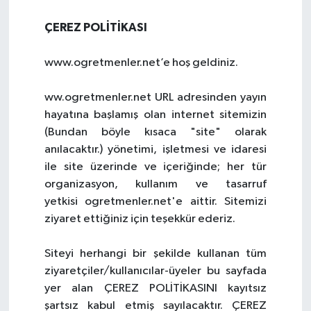
SINAVLAR
AKADEMİK/BİLİM
ÇEREZ POLİTİKASI
YARIŞMA/ETKİNLİKLER
MEVZUAT/KARARLAR
www.ogretmenler.net’e hoş geldiniz.
ANKET
ww.ogretmenler.net URL adresinden yayın
hayatına başlamış olan internet sitemizin
(Bundan böyle kısaca "site" olarak
anılacaktır.) yönetimi, işletmesi ve idaresi
ile site üzerinde ve içeriğinde; her tür
organizasyon, kullanım ve tasarruf
yetkisi ogretmenler.net'e aittir. Sitemizi
ziyaret ettiğiniz için teşekkür ederiz.
Siteyi herhangi bir şekilde kullanan tüm
ziyaretçiler/kullanıcılar-üyeler bu sayfada
yer alan ÇEREZ POLİTİKASINI kayıtsız
şartsız kabul etmiş sayılacaktır. ÇEREZ