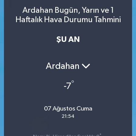
Ardahan Bugün, Yarın ve 1
SINAVLAR
AKADEMİK/BİLİM
Haftalık Hava Durumu Tahmini
YARIŞMA/ETKİNLİKLER
MEVZUAT/KARARLAR
ŞU AN
ANKET
Ardahan
°
-7
07 Ağustos Cuma
21:54
°