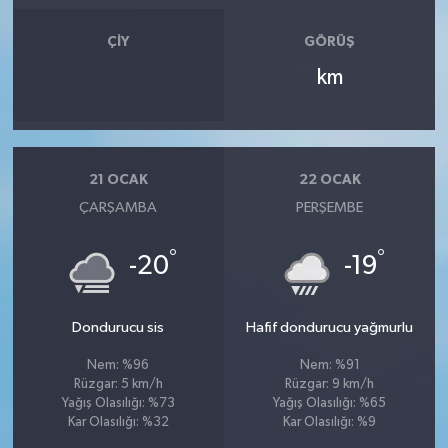
ÇIY
GÖRÜŞ
km
21 OCAK
22 OCAK
ÇARŞAMBA
PERŞEMBE
°
°
-20
-19
Dondurucu sis
Hafif dondurucu yağmurlu
Nem: %96
Nem: %91
Rüzgar: 5 km/h
Rüzgar: 9 km/h
Yağış Olasılığı: %73
Yağış Olasılığı: %65
Kar Olasılığı: %32
Kar Olasılığı: %9