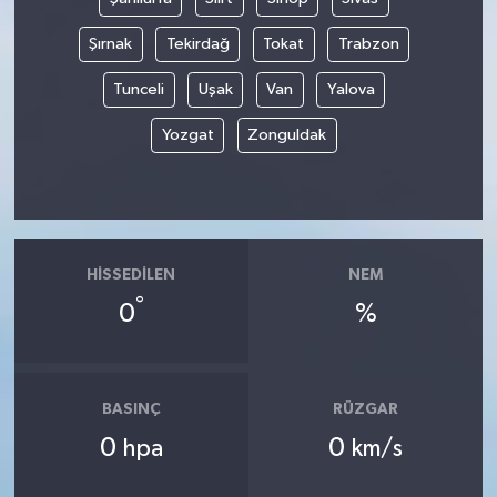
Şırnak
Tekirdağ
Tokat
Trabzon
Tunceli
Uşak
Van
Yalova
Yozgat
Zonguldak
HISSEDILEN
NEM
°
0
%
BASINÇ
RÜZGAR
0
0
hpa
km/s