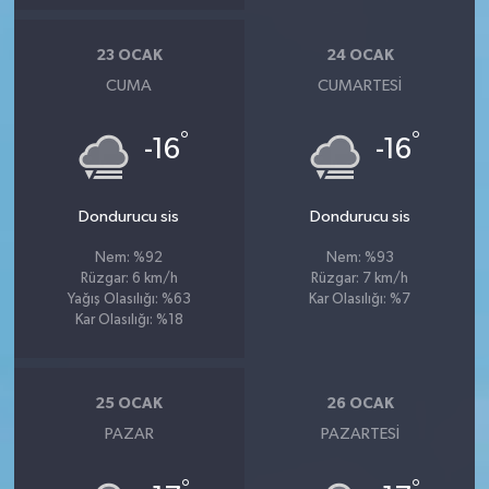
23 OCAK
24 OCAK
CUMA
CUMARTESI
°
°
-16
-16
Dondurucu sis
Dondurucu sis
Nem: %92
Nem: %93
Rüzgar: 6 km/h
Rüzgar: 7 km/h
Yağış Olasılığı: %63
Kar Olasılığı: %7
Kar Olasılığı: %18
25 OCAK
26 OCAK
PAZAR
PAZARTESI
°
°