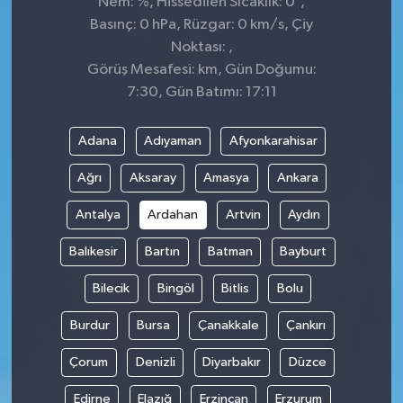
Nem: %, Hissedilen Sıcaklık: 0
,
Basınç: 0 hPa, Rüzgar: 0 km/s, Çiy
Noktası: ,
Görüş Mesafesi: km, Gün Doğumu:
7:30, Gün Batımı: 17:11
Adana
Adıyaman
Afyonkarahisar
Ağrı
Aksaray
Amasya
Ankara
Antalya
Ardahan
Artvin
Aydın
Balıkesir
Bartın
Batman
Bayburt
Bilecik
Bingöl
Bitlis
Bolu
Burdur
Bursa
Çanakkale
Çankırı
Çorum
Denizli
Diyarbakır
Düzce
Edirne
Elazığ
Erzincan
Erzurum