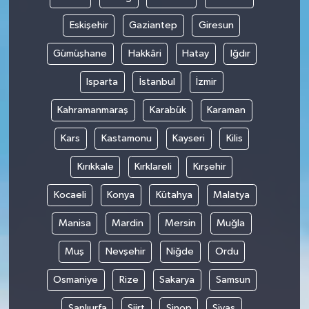
Eskişehir
Gaziantep
Giresun
Gümüşhane
Hakkâri
Hatay
Iğdır
Isparta
İstanbul
İzmir
Kahramanmaraş
Karabük
Karaman
Kars
Kastamonu
Kayseri
Kilis
Kırıkkale
Kırklareli
Kırşehir
Kocaeli
Konya
Kütahya
Malatya
Manisa
Mardin
Mersin
Muğla
Muş
Nevşehir
Niğde
Ordu
Osmaniye
Rize
Sakarya
Samsun
Şanlıurfa
Siirt
Sinop
Sivas