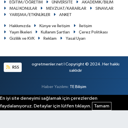
EĞİTİM/ÖĞRETİM
ÜNİVERSİTE
AKADEMİK/BİLİM
MALİ KONULAR
MEVZUAT/KARARLAR
SINAVLAR
YARIŞMA/ETKİNLİKLER
ANKET
Hakkımızda
Künye ve İletişim
İletişim
Yayın İlkeleri
Kullanım Şartları
Çerez Politikası
Gizlilik ve KVK
Reklam
Yasal Uyarı
ogretmenler.net I Copyright © 2024. Her hakkı
RSS
saklıdır
Haber Yazılımı:
TE Bilişim
En iyi site deneyimi sağlamak için çerezlerden
faydalanıyoruz. Detaylar için lütfen tıklayın.
Tamam