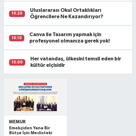
Uluslararası Okul Ortaklıkları
10:20
Öğrencilere Ne Kazandırıyor?
Canva ile Tasarım yapmak için
10:10
profesyonel olmanıza gerek yok!
Her vatandaş, ülkesini temsil eden bir
10:00
kültür elçisidir
MEMUR
Emekçiden Yana Bir
Bütçe İçin Meclisteki