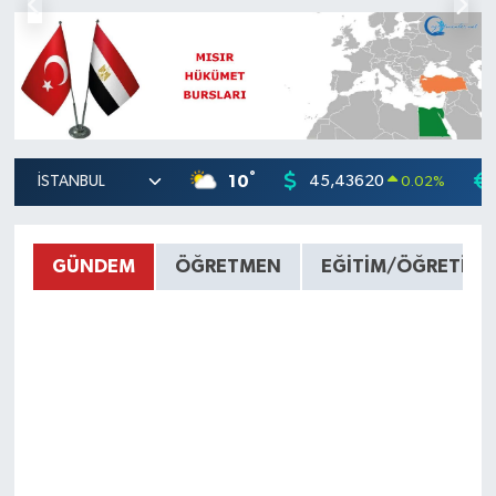
°
10
45,43620
0.02
%
GÜNDEM
ÖĞRETMEN
EĞITIM/ÖĞRETIM