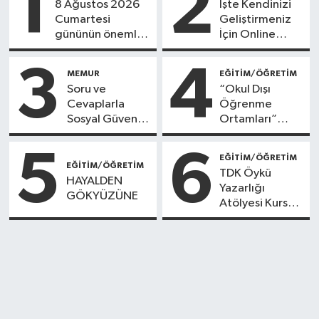
1
2
8 Ağustos 2026
İşte Kendinizi
Cumartesi
Geliştirmeniz
gününün önemli
İçin Online
gündem başlıkları
Eğitimler
3
4
MEMUR
EĞİTİM/ÖĞRETİM
Soru ve
“Okul Dışı
Cevaplarla
Öğrenme
Sosyal Güvenlik
Ortamları”
Sistemi
platformuyla
tanışmaya
5
6
EĞİTİM/ÖĞRETİM
davet
EĞİTİM/ÖĞRETİM
TDK Öykü
ediyoruz.
HAYALDEN
Yazarlığı
GÖKYÜZÜNE
Atölyesi Kurs
Programı