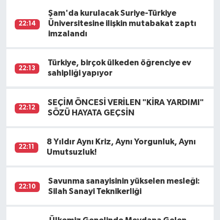
Şam'da kurulacak Suriye-Türkiye
Üniversitesine ilişkin mutabakat zaptı
22:14
imzalandı
Türkiye, birçok ülkeden öğrenciye ev
22:13
sahipliği yapıyor
SEÇİM ÖNCESİ VERİLEN "KİRA YARDIMI"
22:12
SÖZÜ HAYATA GEÇSİN
8 Yıldır Aynı Kriz, Aynı Yorgunluk, Aynı
22:11
Umutsuzluk!
Savunma sanayisinin yükselen mesleği:
22:10
Silah Sanayi Teknikerliği