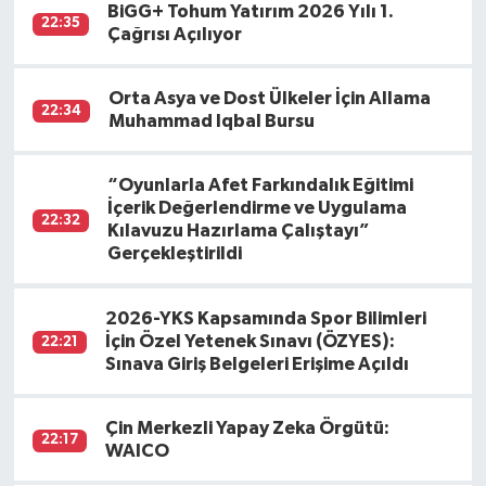
BiGG+ Tohum Yatırım 2026 Yılı 1.
22:35
Çağrısı Açılıyor
Orta Asya ve Dost Ülkeler İçin Allama
22:34
Muhammad Iqbal Bursu
“Oyunlarla Afet Farkındalık Eğitimi
İçerik Değerlendirme ve Uygulama
22:32
Kılavuzu Hazırlama Çalıştayı”
Gerçekleştirildi
2026-YKS Kapsamında Spor Bilimleri
İçin Özel Yetenek Sınavı (ÖZYES):
22:21
Sınava Giriş Belgeleri Erişime Açıldı
Çin Merkezli Yapay Zeka Örgütü:
22:17
WAICO