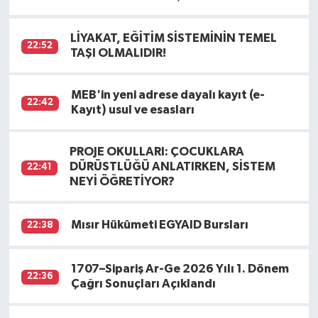
LİYAKAT, EĞİTİM SİSTEMİNİN TEMEL
22:52
TAŞI OLMALIDIR!
MEB'in yeni adrese dayalı kayıt (e-
22:42
Kayıt) usul ve esasları
PROJE OKULLARI: ÇOCUKLARA
DÜRÜSTLÜĞÜ ANLATIRKEN, SİSTEM
22:41
NEYİ ÖĞRETİYOR?
Mısır Hükûmeti EGYAID Bursları
22:38
1707–Sipariş Ar-Ge 2026 Yılı 1. Dönem
22:36
Çağrı Sonuçları Açıklandı