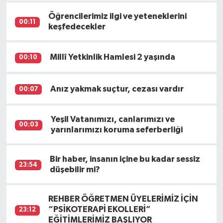
Öğrencilerimiz ilgi ve yeteneklerini
00:11
keşfedecekler
Millî Yetkinlik Hamlesi 2 yaşında
00:10
Anız yakmak suçtur, cezası vardır
00:07
Yeşil Vatanımızı, canlarımızı ve
00:03
yarınlarımızı koruma seferberliği
Bir haber, insanın içine bu kadar sessiz
23:54
düşebilir mi?
REHBER ÖĞRETMEN ÜYELERİMİZ İÇİN
“PSİKOTERAPİ EKOLLERİ”
23:12
EĞİTİMLERİMİZ BAŞLIYOR