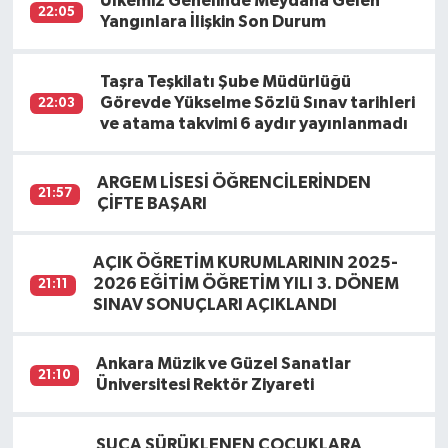
Ülkemiz Genelinde Meydana Gelen
22:05
Yangınlara İlişkin Son Durum
Taşra Teşkilatı Şube Müdürlüğü
Görevde Yükselme Sözlü Sınav tarihleri
22:03
ve atama takvimi 6 aydır yayınlanmadı
ARGEM LİSESİ ÖĞRENCİLERİNDEN
21:57
ÇİFTE BAŞARI
AÇIK ÖĞRETİM KURUMLARININ 2025-
2026 EĞİTİM ÖĞRETİM YILI 3. DÖNEM
21:11
SINAV SONUÇLARI AÇIKLANDI
Ankara Müzik ve Güzel Sanatlar
21:10
Üniversitesi Rektör Ziyareti
SUÇA SÜRÜKLENEN ÇOCUKLARA