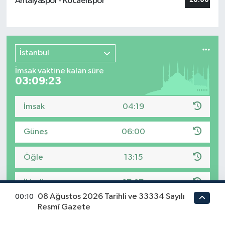
Antalyaspor - Kocaelispor
20:00
İstanbul
İmsak vaktine kalan süre
03:09:22
İmsak
04:19
Güneş
06:00
Öğle
13:15
İkindi
17:07
08 Ağustos 2026 Tarihli ve 33334 Sayılı
00:10
Resmî Gazete
Akşam
20:20