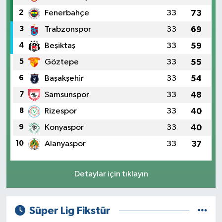
2
Fenerbahçe
33
73
3
Trabzonspor
33
69
4
Beşiktaş
33
59
5
Göztepe
33
55
6
Başakşehir
33
54
7
Samsunspor
33
48
8
Rizespor
33
40
9
Konyaspor
33
40
10
Alanyaspor
33
37
Detaylar için tıklayın
Süper Lig Fikstür