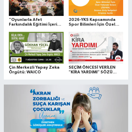
“Oyunlarla Afet
2026-YKS Kapsamında
Farkındalık Eğitimi İçerik
Spor Bilimleri İçin Özel
Değerlendirme ve
Yetenek Sınavı (ÖZYES):
Uygulama Kılavuzu
Sınava Giriş Belgeleri
Hazırlama Çalıştayı”
Erişime Açıldı
Gerçekleştirildi
Çin Merkezli Yapay Zeka
SEÇİM ÖNCESİ VERİLEN
Örgütü: WAICO
"KİRA YARDIMI" SÖZÜ
HAYATA GEÇSİN