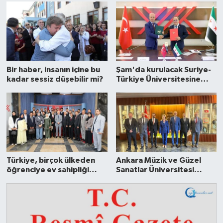
Bir haber, insanın içine bu
Şam'da kurulacak Suriye-
kadar sessiz düşebilir mi?
Türkiye Üniversitesine
ilişkin mutabakat zaptı
imzalandı
Türkiye, birçok ülkeden
Ankara Müzik ve Güzel
öğrenciye ev sahipliği
Sanatlar Üniversitesi
yapıyor
Rektör Ziyareti