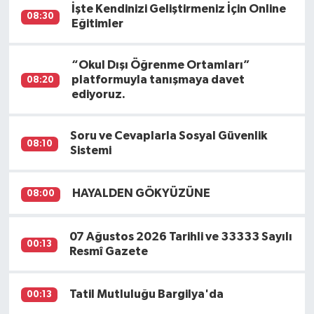
İşte Kendinizi Geliştirmeniz İçin Online
08:30
Eğitimler
“Okul Dışı Öğrenme Ortamları”
platformuyla tanışmaya davet
08:20
ediyoruz.
Soru ve Cevaplarla Sosyal Güvenlik
08:10
Sistemi
HAYALDEN GÖKYÜZÜNE
08:00
07 Ağustos 2026 Tarihli ve 33333 Sayılı
00:13
Resmî Gazete
Tatil Mutluluğu Bargilya'da
00:13