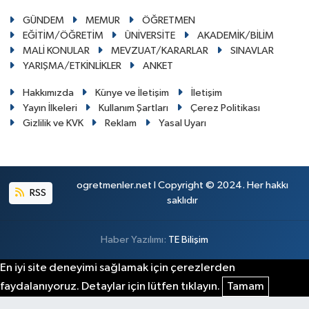
GÜNDEM
MEMUR
ÖĞRETMEN
EĞİTİM/ÖĞRETİM
ÜNİVERSİTE
AKADEMİK/BİLİM
MALİ KONULAR
MEVZUAT/KARARLAR
SINAVLAR
YARIŞMA/ETKİNLİKLER
ANKET
Hakkımızda
Künye ve İletişim
İletişim
Yayın İlkeleri
Kullanım Şartları
Çerez Politikası
Gizlilik ve KVK
Reklam
Yasal Uyarı
ogretmenler.net I Copyright © 2024. Her hakkı
RSS
saklıdır
Haber Yazılımı:
TE Bilişim
En iyi site deneyimi sağlamak için çerezlerden
faydalanıyoruz. Detaylar için lütfen tıklayın.
Tamam