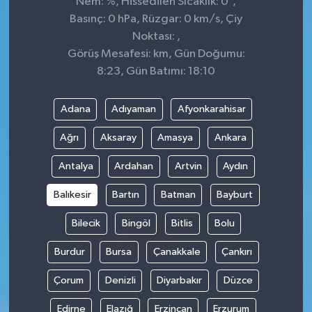
Nem: %, Hissedilen Sıcaklık: 0
,
Basınç: 0 hPa, Rüzgar: 0 km/s, Çiy
Noktası: ,
Görüş Mesafesi: km, Gün Doğumu:
8:23, Gün Batımı: 18:10
Adana
Adıyaman
Afyonkarahisar
Ağrı
Aksaray
Amasya
Ankara
Antalya
Ardahan
Artvin
Aydın
Balıkesir
Bartın
Batman
Bayburt
Bilecik
Bingöl
Bitlis
Bolu
Burdur
Bursa
Çanakkale
Çankırı
Çorum
Denizli
Diyarbakır
Düzce
Edirne
Elazığ
Erzincan
Erzurum