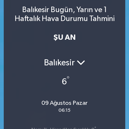
Balıkesir Bugün, Yarın ve 1
SINAVLAR
AKADEMİK/BİLİM
Haftalık Hava Durumu Tahmini
YARIŞMA/ETKİNLİKLER
MEVZUAT/KARARLAR
ŞU AN
ANKET
Balıkesir
°
6
09 Ağustos Pazar
06:15
°