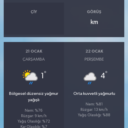
ÇIY
GÖRÜŞ
km
21 OCAK
22 OCAK
ÇARŞAMBA
PERŞEMBE
°
°
1
4
Bölgesel düzensiz yağmur
Orta kuvvetli yağmurlu
yağışlı
Nem: %81
Rüzgar: 13 km/h
Nem: %76
Yağış Olasılığı: %88
Rüzgar: 9 km/h
Yağış Olasılığı: %72
Kar Olasılığı: %7