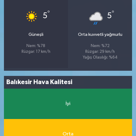
°
°
5
5
Güneşli
Orta kuvvetli yağmurlu
Nem: %78
Nem: %72
Rüzgar: 17 km/h
Rüzgar: 29 km/h
Yağış Olasılığı: %64
Balıkesir Hava Kalitesi
İyi
Orta