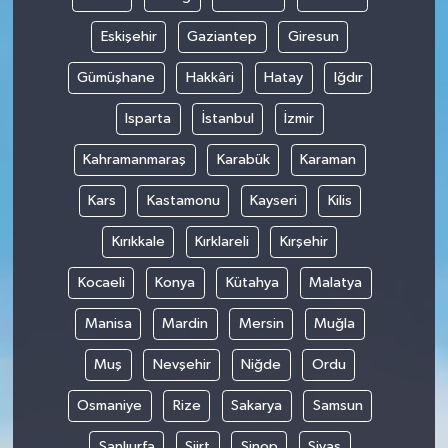
Eskişehir
Gaziantep
Giresun
Gümüşhane
Hakkâri
Hatay
Iğdır
Isparta
İstanbul
İzmir
Kahramanmaraş
Karabük
Karaman
Kars
Kastamonu
Kayseri
Kilis
Kırıkkale
Kırklareli
Kırşehir
Kocaeli
Konya
Kütahya
Malatya
Manisa
Mardin
Mersin
Muğla
Muş
Nevşehir
Niğde
Ordu
Osmaniye
Rize
Sakarya
Samsun
Şanlıurfa
Siirt
Sinop
Sivas