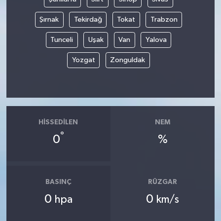
Şırnak
Tekirdağ
Tokat
Trabzon
Tunceli
Uşak
Van
Yalova
Yozgat
Zonguldak
HISSEDILEN
NEM
°
0
%
BASINÇ
RÜZGAR
0
0
hpa
km/s