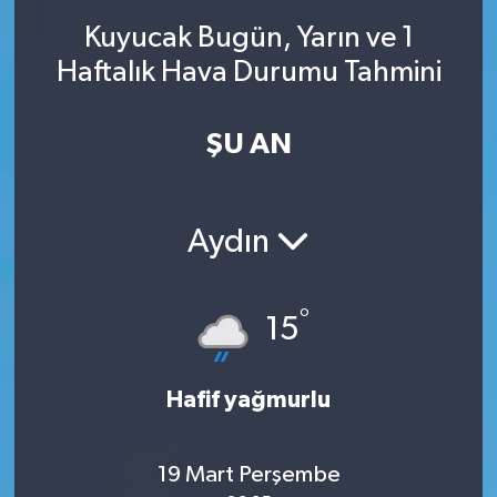
Kuyucak Bugün, Yarın ve 1
SINAVLAR
AKADEMİK/BİLİM
Haftalık Hava Durumu Tahmini
YARIŞMA/ETKİNLİKLER
MEVZUAT/KARARLAR
ŞU AN
ANKET
Aydın
°
15
Hafif yağmurlu
19 Mart Perşembe