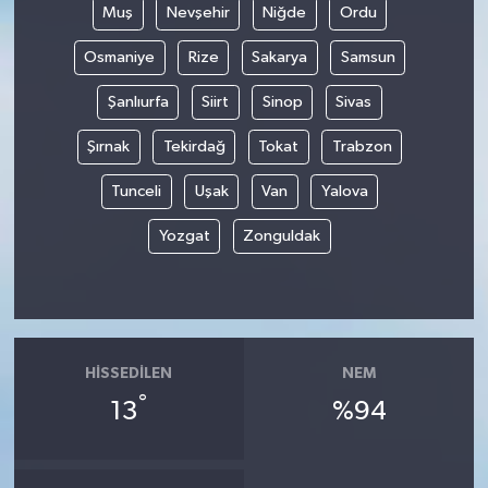
Muş
Nevşehir
Niğde
Ordu
Osmaniye
Rize
Sakarya
Samsun
Şanlıurfa
Siirt
Sinop
Sivas
Şırnak
Tekirdağ
Tokat
Trabzon
Tunceli
Uşak
Van
Yalova
Yozgat
Zonguldak
HISSEDILEN
NEM
°
13
%94