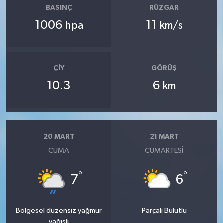
BASINÇ
RÜZGAR
1006
11
hpa
km/s
ÇIY
GÖRÜŞ
10.3
6
km
20 MART
21 MART
CUMA
CUMARTESI
°
°
7
6
Bölgesel düzensiz yağmur
Parçalı Bulutlu
yağışlı