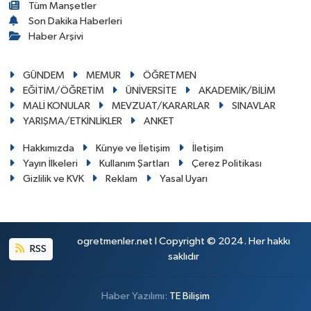
Tüm Manşetler
Son Dakika Haberleri
Haber Arşivi
GÜNDEM
MEMUR
ÖĞRETMEN
EĞİTİM/ÖĞRETİM
ÜNİVERSİTE
AKADEMİK/BİLİM
MALİ KONULAR
MEVZUAT/KARARLAR
SINAVLAR
YARIŞMA/ETKİNLİKLER
ANKET
Hakkımızda
Künye ve İletişim
İletişim
Yayın İlkeleri
Kullanım Şartları
Çerez Politikası
Gizlilik ve KVK
Reklam
Yasal Uyarı
ogretmenler.net I Copyright © 2024. Her hakkı
RSS
saklıdır
Haber Yazılımı:
TE Bilişim