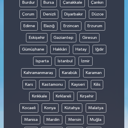
Burdur
Bursa
Çanakkale
Çankırı
Çorum
Denizli
Diyarbakır
Düzce
Edirne
Elazığ
Erzincan
Erzurum
Eskişehir
Gaziantep
Giresun
Gümüşhane
Hakkâri
Hatay
Iğdır
Isparta
İstanbul
İzmir
Kahramanmaraş
Karabük
Karaman
Kars
Kastamonu
Kayseri
Kilis
Kırıkkale
Kırklareli
Kırşehir
Kocaeli
Konya
Kütahya
Malatya
Manisa
Mardin
Mersin
Muğla