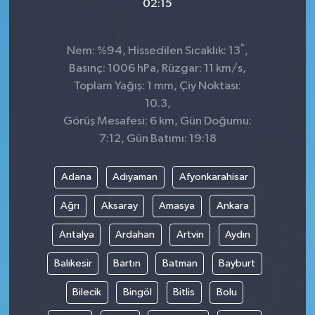
02:15
°
Nem: %94, Hissedilen Sıcaklık: 13
,
Basınç: 1006 hPa, Rüzgar: 11 km/s,
Toplam Yağış: 1 mm, Çiy Noktası:
10.3,
Görüş Mesafesi: 6 km, Gün Doğumu:
7:12, Gün Batımı: 19:18
Adana
Adıyaman
Afyonkarahisar
Ağrı
Aksaray
Amasya
Ankara
Antalya
Ardahan
Artvin
Aydın
Balıkesir
Bartın
Batman
Bayburt
Bilecik
Bingöl
Bitlis
Bolu