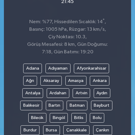
21:45
°
Nem: %77, Hissedilen Sıcaklık: 14
,
Basınç: 1005 hPa, Rüzgar: 13 km/s,
Çiy Noktası: 10.3,
Görüş Mesafesi: 8 km, Gün Doğumu:
7:18, Gün Batımı: 19:20
Adana
Adıyaman
Afyonkarahisar
Ağrı
Aksaray
Amasya
Ankara
Antalya
Ardahan
Artvin
Aydın
Balıkesir
Bartın
Batman
Bayburt
Bilecik
Bingöl
Bitlis
Bolu
Burdur
Bursa
Çanakkale
Çankırı