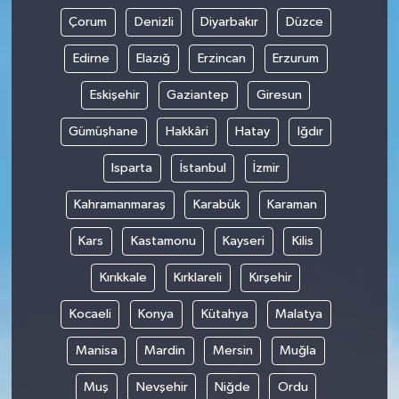
Çorum
Denizli
Diyarbakır
Düzce
Edirne
Elazığ
Erzincan
Erzurum
Eskişehir
Gaziantep
Giresun
Gümüşhane
Hakkâri
Hatay
Iğdır
Isparta
İstanbul
İzmir
Kahramanmaraş
Karabük
Karaman
Kars
Kastamonu
Kayseri
Kilis
Kırıkkale
Kırklareli
Kırşehir
Kocaeli
Konya
Kütahya
Malatya
Manisa
Mardin
Mersin
Muğla
Muş
Nevşehir
Niğde
Ordu