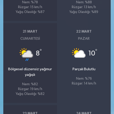
Nem: %78
Nem: %88
Rüzgar: 15 km/h
Rüzgar: 13 km/h
Yağış Olasılığı: %87
Yağış Olasılığı: %89
21 MART
22 MART
CUMARTESI
PAZAR
°
°
8
10
Bölgesel düzensiz yağmur
Parçalı Bulutlu
yağışlı
Nem: %76
Rüzgar: 14 km/h
Nem: %82
Rüzgar: 19 km/h
Yağış Olasılığı: %82
23 MART
24 MART