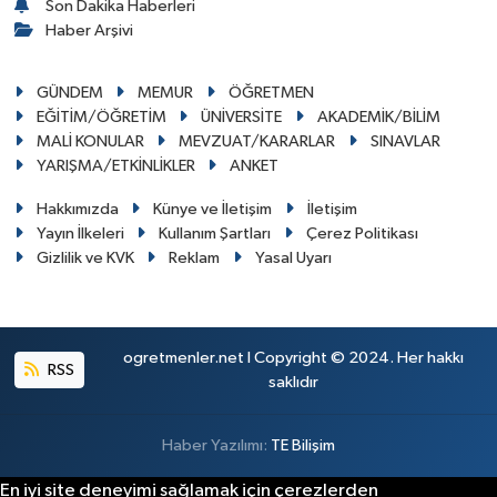
Son Dakika Haberleri
Haber Arşivi
GÜNDEM
MEMUR
ÖĞRETMEN
EĞİTİM/ÖĞRETİM
ÜNİVERSİTE
AKADEMİK/BİLİM
MALİ KONULAR
MEVZUAT/KARARLAR
SINAVLAR
YARIŞMA/ETKİNLİKLER
ANKET
Hakkımızda
Künye ve İletişim
İletişim
Yayın İlkeleri
Kullanım Şartları
Çerez Politikası
Gizlilik ve KVK
Reklam
Yasal Uyarı
ogretmenler.net I Copyright © 2024. Her hakkı
RSS
saklıdır
Haber Yazılımı:
TE Bilişim
En iyi site deneyimi sağlamak için çerezlerden