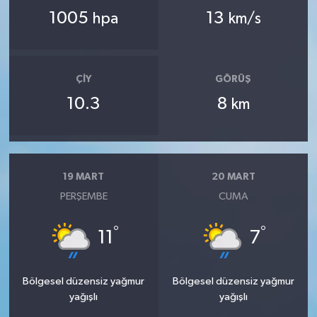
1005
13
hpa
km/s
ÇIY
GÖRÜŞ
10.3
8
km
19 MART
20 MART
PERŞEMBE
CUMA
°
°
11
7
Bölgesel düzensiz yağmur
Bölgesel düzensiz yağmur
yağışlı
yağışlı