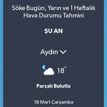
Söke Bugün, Yarın ve 1 Haftalık
SINAVLAR
AKADEMİK/BİLİM
Hava Durumu Tahmini
YARIŞMA/ETKİNLİKLER
MEVZUAT/KARARLAR
ŞU AN
ANKET
Aydın
°
18
Parçalı Bulutlu
18 Mart Çarşamba