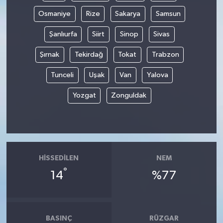
Osmaniye
Rize
Sakarya
Samsun
Şanlıurfa
Siirt
Sinop
Sivas
Şırnak
Tekirdağ
Tokat
Trabzon
Tunceli
Uşak
Van
Yalova
Yozgat
Zonguldak
HISSEDILEN
NEM
°
14
%77
BASINÇ
RÜZGAR