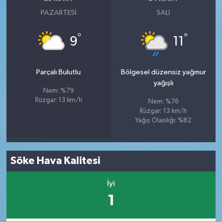
PAZARTESI
SALI
°
°
9
11
Parçalı Bulutlu
Bölgesel düzensiz yağmur
yağışlı
Nem: %79
Rüzgar: 13 km/h
Nem: %76
Rüzgar: 13 km/h
Yağış Olasılığı: %82
Söke Hava Kalitesi
İyi
1