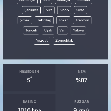
Şanlıurfa
Siirt
Sinop
Sivas
Şırnak
Tekirdağ
Tokat
Trabzon
Tunceli
Uşak
Van
Yalova
Yozgat
Zonguldak
HISSEDILEN
NEM
°
5
%87
BASINÇ
RÜZGAR
1016
9
hpa
km/s