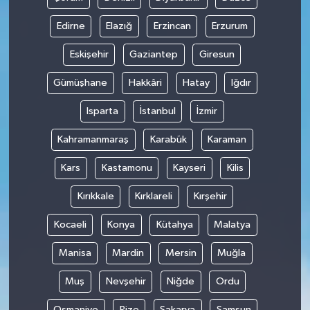
Edirne
Elazığ
Erzincan
Erzurum
Eskişehir
Gaziantep
Giresun
Gümüşhane
Hakkâri
Hatay
Iğdır
Isparta
İstanbul
İzmir
Kahramanmaraş
Karabük
Karaman
Kars
Kastamonu
Kayseri
Kilis
Kırıkkale
Kırklareli
Kırşehir
Kocaeli
Konya
Kütahya
Malatya
Manisa
Mardin
Mersin
Muğla
Muş
Nevşehir
Niğde
Ordu
Osmaniye
Rize
Sakarya
Samsun