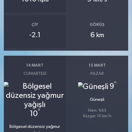
ÇIY
GÖRÜŞ
-2.1
6
km
14 MART
15 MART
CUMARTESI
PAZAR
°
9
Güneşli
°
Nem: %65
10
Rüzgar: 10 km/h
Bölgesel düzensiz yağmur