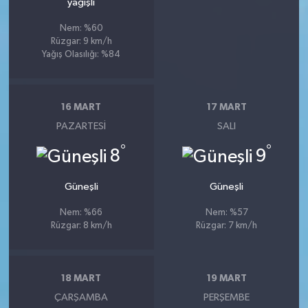
yağışlı
Nem: %60
Rüzgar: 9 km/h
Yağış Olasılığı: %84
16 MART
17 MART
PAZARTESI
SALI
°
°
8
9
Güneşli
Güneşli
Nem: %66
Nem: %57
Rüzgar: 8 km/h
Rüzgar: 7 km/h
18 MART
19 MART
ÇARŞAMBA
PERŞEMBE