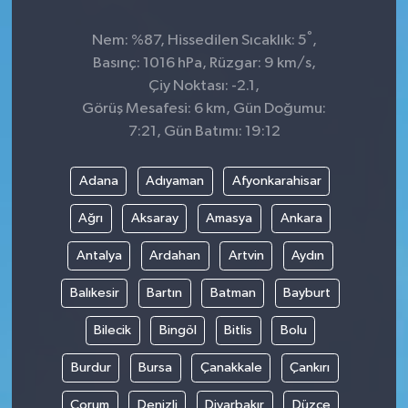
°
Nem: %87, Hissedilen Sıcaklık: 5
,
Basınç: 1016 hPa, Rüzgar: 9 km/s,
Çiy Noktası: -2.1,
Görüş Mesafesi: 6 km, Gün Doğumu:
7:21, Gün Batımı: 19:12
Adana
Adıyaman
Afyonkarahisar
Ağrı
Aksaray
Amasya
Ankara
Antalya
Ardahan
Artvin
Aydın
Balıkesir
Bartın
Batman
Bayburt
Bilecik
Bingöl
Bitlis
Bolu
Burdur
Bursa
Çanakkale
Çankırı
Çorum
Denizli
Diyarbakır
Düzce