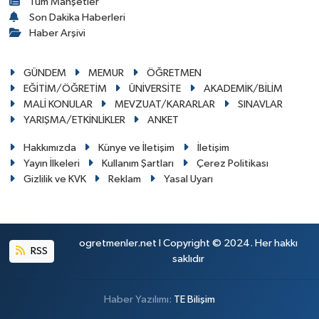
Tüm Manşetler
Son Dakika Haberleri
Haber Arşivi
GÜNDEM
MEMUR
ÖĞRETMEN
EĞİTİM/ÖĞRETİM
ÜNİVERSİTE
AKADEMİK/BİLİM
MALİ KONULAR
MEVZUAT/KARARLAR
SINAVLAR
YARIŞMA/ETKİNLİKLER
ANKET
Hakkımızda
Künye ve İletişim
İletişim
Yayın İlkeleri
Kullanım Şartları
Çerez Politikası
Gizlilik ve KVK
Reklam
Yasal Uyarı
ogretmenler.net I Copyright © 2024. Her hakkı
RSS
saklıdır
Haber Yazılımı:
TE Bilişim