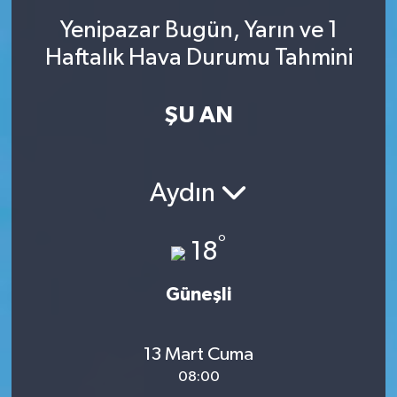
Yenipazar Bugün, Yarın ve 1
SINAVLAR
AKADEMİK/BİLİM
Haftalık Hava Durumu Tahmini
YARIŞMA/ETKİNLİKLER
MEVZUAT/KARARLAR
ŞU AN
ANKET
Aydın
°
18
Güneşli
13 Mart Cuma
08:00