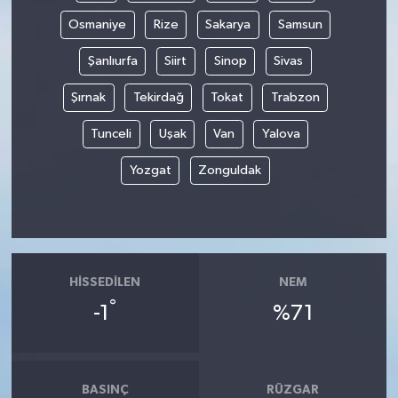
Osmaniye
Rize
Sakarya
Samsun
Şanlıurfa
Siirt
Sinop
Sivas
Şırnak
Tekirdağ
Tokat
Trabzon
Tunceli
Uşak
Van
Yalova
Yozgat
Zonguldak
HISSEDILEN
NEM
°
-1
%71
BASINÇ
RÜZGAR