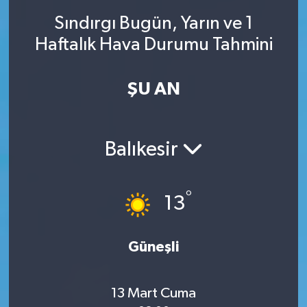
Sındırgı Bugün, Yarın ve 1
SINAVLAR
AKADEMİK/BİLİM
Haftalık Hava Durumu Tahmini
YARIŞMA/ETKİNLİKLER
MEVZUAT/KARARLAR
ŞU AN
ANKET
Balıkesir
°
13
Güneşli
13 Mart Cuma