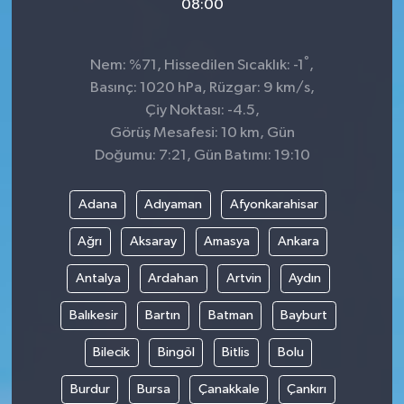
08:00
°
Nem: %71, Hissedilen Sıcaklık: -1
,
Basınç: 1020 hPa, Rüzgar: 9 km/s,
Çiy Noktası: -4.5,
Görüş Mesafesi: 10 km, Gün
Doğumu: 7:21, Gün Batımı: 19:10
Adana
Adıyaman
Afyonkarahisar
Ağrı
Aksaray
Amasya
Ankara
Antalya
Ardahan
Artvin
Aydın
Balıkesir
Bartın
Batman
Bayburt
Bilecik
Bingöl
Bitlis
Bolu
Burdur
Bursa
Çanakkale
Çankırı