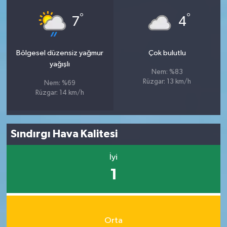
°
°
7
4
Bölgesel düzensiz yağmur
Çok bulutlu
yağışlı
Nem: %83
Rüzgar: 13 km/h
Nem: %69
Rüzgar: 14 km/h
Sındırgı Hava Kalitesi
İyi
1
Orta