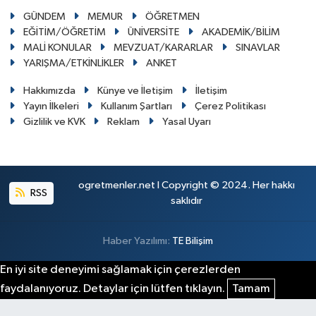
GÜNDEM
MEMUR
ÖĞRETMEN
EĞİTİM/ÖĞRETİM
ÜNİVERSİTE
AKADEMİK/BİLİM
MALİ KONULAR
MEVZUAT/KARARLAR
SINAVLAR
YARIŞMA/ETKİNLİKLER
ANKET
Hakkımızda
Künye ve İletişim
İletişim
Yayın İlkeleri
Kullanım Şartları
Çerez Politikası
Gizlilik ve KVK
Reklam
Yasal Uyarı
ogretmenler.net I Copyright © 2024. Her hakkı
RSS
saklıdır
Haber Yazılımı:
TE Bilişim
En iyi site deneyimi sağlamak için çerezlerden
faydalanıyoruz. Detaylar için lütfen tıklayın.
Tamam