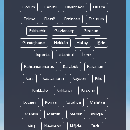
Çorum
Denizli
Diyarbakır
Düzce
Edirne
Elazığ
Erzincan
Erzurum
Eskişehir
Gaziantep
Giresun
Gümüşhane
Hakkâri
Hatay
Iğdır
Isparta
İstanbul
İzmir
Kahramanmaraş
Karabük
Karaman
Kars
Kastamonu
Kayseri
Kilis
Kırıkkale
Kırklareli
Kırşehir
Kocaeli
Konya
Kütahya
Malatya
Manisa
Mardin
Mersin
Muğla
Muş
Nevşehir
Niğde
Ordu