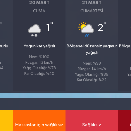
20 MART
21 MART
CUMA
CUMARTESI
°
°
°
1
2
murlu
Yoğun kar yağışlı
Bölgesel düzensiz yağmur
Bölge
yağışlı
Nem: %100
h
Rüzgar: 13 km/h
Nem: %98
%84
Yağış Olasılığı: %78
Rüzgar: 14 km/h
Kar Olasılığı: %40
Yağış Olasılığı: %86
Ya
Kar Olasılığı: %22
Hassaslar için sağlıksız
Sağlıksız