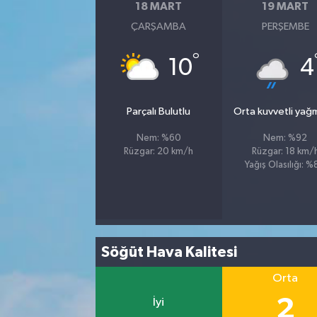
18 MART
19 MART
ÇARŞAMBA
PERŞEMBE
°
10
4
Parçalı Bulutlu
Orta kuvvetli yağ
Nem: %60
Nem: %92
Rüzgar: 20 km/h
Rüzgar: 18 km/
Yağış Olasılığı: 
Söğüt Hava Kalitesi
Orta
2
İyi