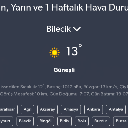
, Yarın ve 1 Haftalık Hava Du
Bilecik
°
13
Güneşli
°
sedilen Sıcaklık: 12
, Basınç: 1012 hPa, Rüzgar: 13 km/s, Çiy 
Görüş Mesafesi: 10 km, Gün Doğumu: 7:07, Gün Batımı: 19:0
arahisar
Ağrı
Aksaray
Amasya
Ankara
Antalya
yburt
Bilecik
Bingöl
Bitlis
Bolu
Burdur
Bursa