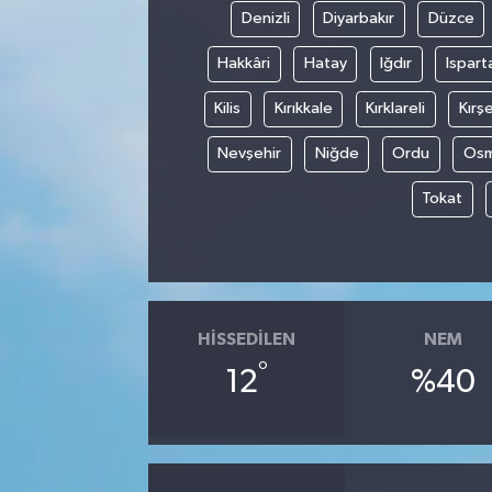
Denizli
Diyarbakır
Düzce
Hakkâri
Hatay
Iğdır
Ispart
Kilis
Kırıkkale
Kırklareli
Kırşe
Nevşehir
Niğde
Ordu
Osm
Tokat
HISSEDILEN
NEM
°
12
%40