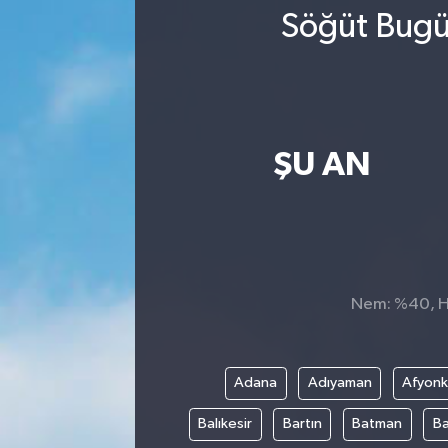
Söğüt Bugün
ŞU AN
Nem: %40, His
Adana
Adıyaman
Afyonk
Balıkesir
Bartın
Batman
Ba