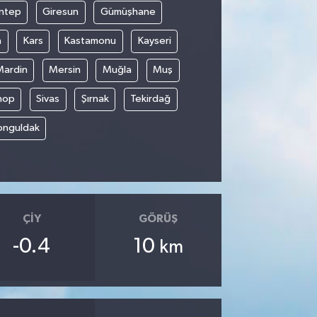
ntep
Giresun
Gümüşhane
n
Kars
Kastamonu
Kayseri
Mardin
Mersin
Muğla
Muş
nop
Sivas
Şırnak
Tekirdağ
onguldak
ÇIY
GÖRÜŞ
-0.4
10
km