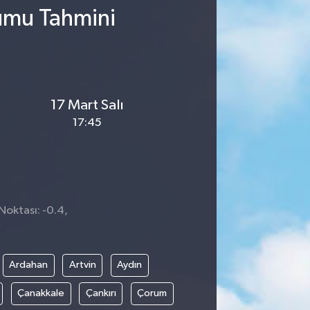
rumu Tahmini
17 Mart Salı
17:45
Noktası: -0.4,
7
Ardahan
Artvin
Aydın
Çanakkale
Çankırı
Çorum