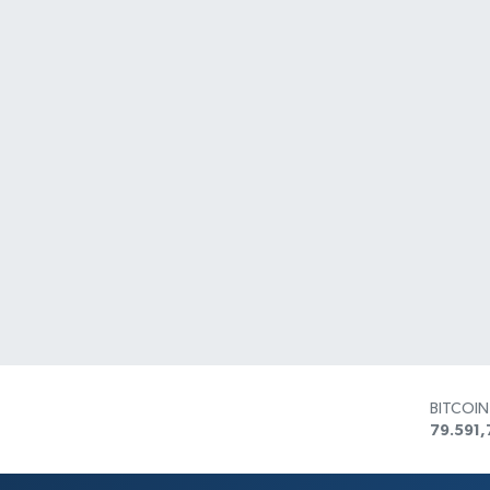
BITCOI
79.591,
DOLAR
45,436
EURO