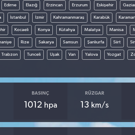
Edirne
Elazığ
Erzincan
Erzurum
Eskişehir
Gazia
a
İstanbul
İzmir
Kahramanmaraş
Karabük
Karama
hir
Kocaeli
Konya
Kütahya
Malatya
Manisa
aniye
Rize
Sakarya
Samsun
Şanlıurfa
Siirt
Si
Trabzon
Tunceli
Uşak
Van
Yalova
Yozgat
Z
BASINÇ
RÜZGAR
1012
13
hpa
km/s