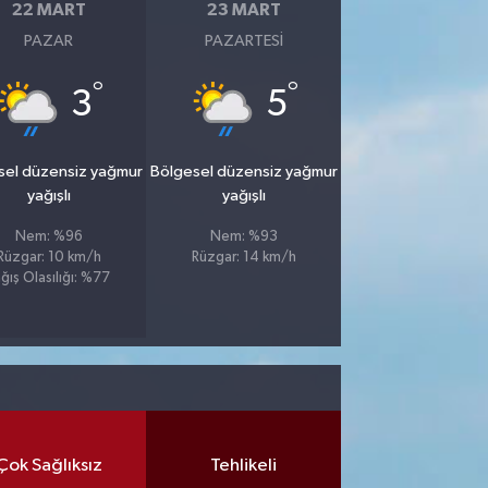
22 MART
23 MART
PAZAR
PAZARTESI
°
°
3
5
sel düzensiz yağmur
Bölgesel düzensiz yağmur
yağışlı
yağışlı
Nem: %96
Nem: %93
Rüzgar: 10 km/h
Rüzgar: 14 km/h
ğış Olasılığı: %77
Çok Sağlıksız
Tehlikeli