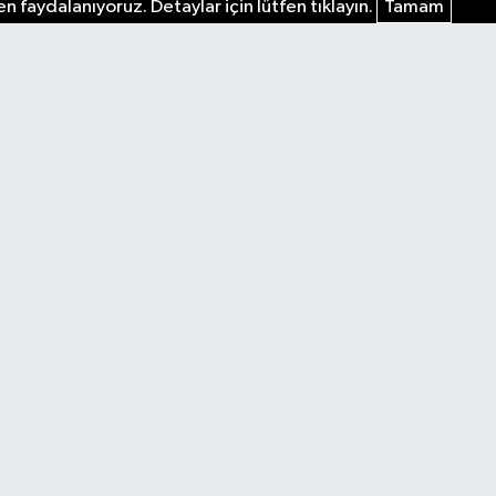
n faydalanıyoruz. Detaylar için lütfen tıklayın.
Tamam