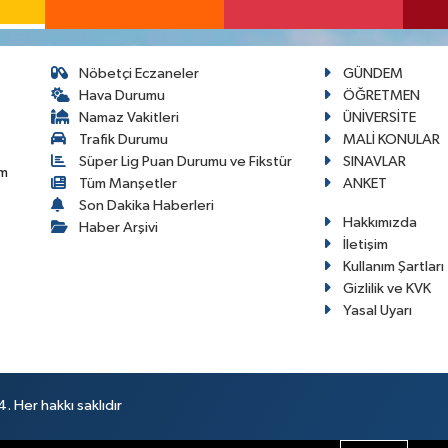
Nöbetçi Eczaneler
GÜNDEM
Hava Durumu
ÖĞRETMEN
Namaz Vakitleri
ÜNİVERSİTE
Trafik Durumu
MALİ KONULAR
Süper Lig Puan Durumu ve Fikstür
SINAVLAR
im
Tüm Manşetler
ANKET
Son Dakika Haberleri
Hakkımızda
Haber Arşivi
İletişim
Kullanım Şartları
Gizlilik ve KVK
Yasal Uyarı
 Her hakkı saklıdır