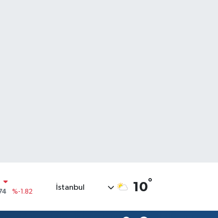
N
°
10
74
%-1.82
İstanbul
20
%0.02