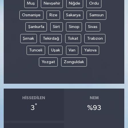
Muş
Nevşehir
Niğde
Ordu
Osmaniye
Rize
Sakarya
Samsun
Şanlıurfa
Siirt
Sinop
Sivas
Şırnak
Tekirdağ
Tokat
Trabzon
Tunceli
Uşak
Van
Yalova
Yozgat
Zonguldak
HISSEDILEN
NEM
°
3
%93