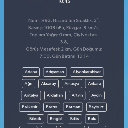
10:45
°
Nem: %93, Hissedilen Sıcaklık: 3
,
Basınç: 1009 hPa, Rüzgar: 9 km/s,
Toplam Yağış: 0 mm, Çiy Noktası:
3.8,
Görüş Mesafesi: 2 km, Gün Doğumu:
7:09, Gün Batımı: 19:14
Adana
Adıyaman
Afyonkarahisar
Ağrı
Aksaray
Amasya
Ankara
Antalya
Ardahan
Artvin
Aydın
Balıkesir
Bartın
Batman
Bayburt
Bilecik
Bingöl
Bitlis
Bolu