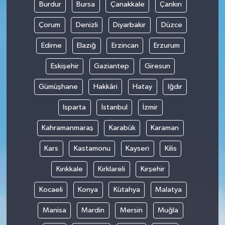
Burdur
Bursa
Çanakkale
Çankırı
Çorum
Denizli
Diyarbakır
Düzce
Edirne
Elazığ
Erzincan
Erzurum
Eskişehir
Gaziantep
Giresun
Gümüşhane
Hakkâri
Hatay
Iğdır
Isparta
İstanbul
İzmir
Kahramanmaraş
Karabük
Karaman
Kars
Kastamonu
Kayseri
Kilis
Kırıkkale
Kırklareli
Kırşehir
Kocaeli
Konya
Kütahya
Malatya
Manisa
Mardin
Mersin
Muğla