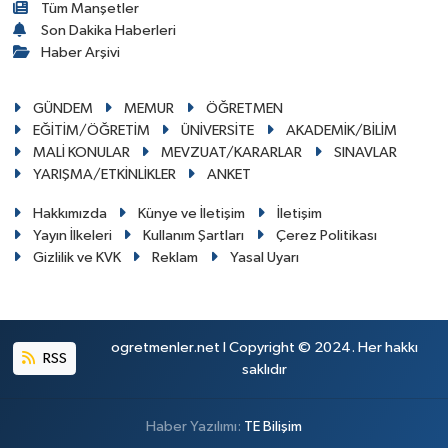
Tüm Manşetler
Son Dakika Haberleri
Haber Arşivi
GÜNDEM
MEMUR
ÖĞRETMEN
EĞİTİM/ÖĞRETİM
ÜNİVERSİTE
AKADEMİK/BİLİM
MALİ KONULAR
MEVZUAT/KARARLAR
SINAVLAR
YARIŞMA/ETKİNLİKLER
ANKET
Hakkımızda
Künye ve İletişim
İletişim
Yayın İlkeleri
Kullanım Şartları
Çerez Politikası
Gizlilik ve KVK
Reklam
Yasal Uyarı
ogretmenler.net I Copyright © 2024. Her hakkı
RSS
saklıdır
Haber Yazılımı:
TE Bilişim