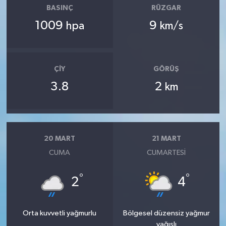
BASINÇ
RÜZGAR
1009
9
hpa
km/s
ÇIY
GÖRÜŞ
3.8
2
km
20 MART
21 MART
CUMA
CUMARTESI
°
°
2
4
Orta kuvvetli yağmurlu
Bölgesel düzensiz yağmur
yağışlı