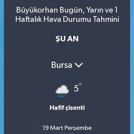
Büyükorhan Bugün, Yarın ve 1
SINAVLAR
AKADEMİK/BİLİM
Haftalık Hava Durumu Tahmini
YARIŞMA/ETKİNLİKLER
MEVZUAT/KARARLAR
ŞU AN
ANKET
Bursa
°
5
Hafif çisenti
19 Mart Perşembe