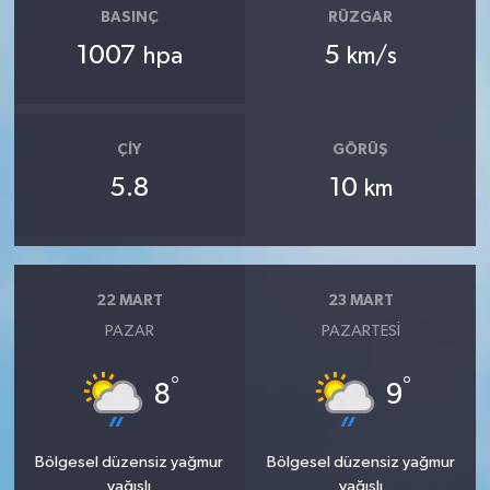
BASINÇ
RÜZGAR
1007
5
hpa
km/s
ÇIY
GÖRÜŞ
5.8
10
km
22 MART
23 MART
PAZAR
PAZARTESI
°
°
8
9
Bölgesel düzensiz yağmur
Bölgesel düzensiz yağmur
yağışlı
yağışlı