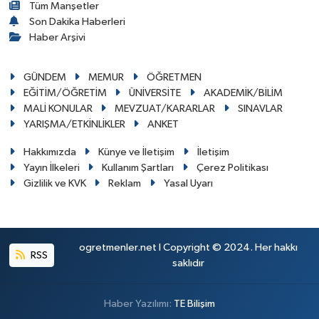
Tüm Manşetler
Son Dakika Haberleri
Haber Arşivi
GÜNDEM
MEMUR
ÖĞRETMEN
EĞİTİM/ÖĞRETİM
ÜNİVERSİTE
AKADEMİK/BİLİM
MALİ KONULAR
MEVZUAT/KARARLAR
SINAVLAR
YARIŞMA/ETKİNLİKLER
ANKET
Hakkımızda
Künye ve İletişim
İletişim
Yayın İlkeleri
Kullanım Şartları
Çerez Politikası
Gizlilik ve KVK
Reklam
Yasal Uyarı
ogretmenler.net I Copyright © 2024. Her hakkı
RSS
saklıdır
Haber Yazılımı:
TE Bilişim