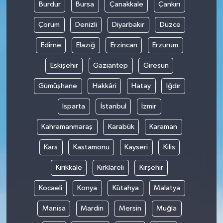
Burdur
Bursa
Çanakkale
Çankırı
Çorum
Denizli
Diyarbakır
Düzce
Edirne
Elazığ
Erzincan
Erzurum
Eskişehir
Gaziantep
Giresun
Gümüşhane
Hakkâri
Hatay
Iğdır
Isparta
İstanbul
İzmir
Kahramanmaraş
Karabük
Karaman
Kars
Kastamonu
Kayseri
Kilis
Kırıkkale
Kırklareli
Kırşehir
Kocaeli
Konya
Kütahya
Malatya
Manisa
Mardin
Mersin
Muğla