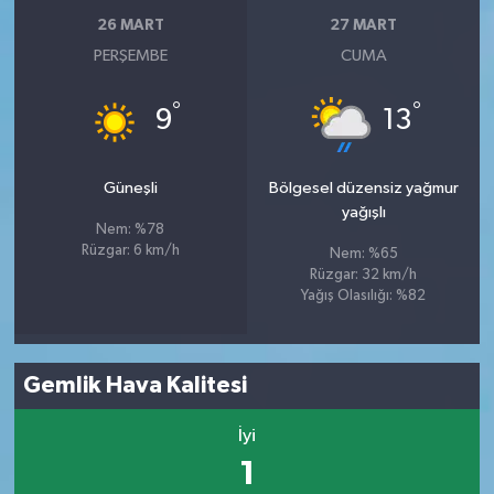
26 MART
27 MART
PERŞEMBE
CUMA
°
°
9
13
Güneşli
Bölgesel düzensiz yağmur
yağışlı
Nem: %78
Rüzgar: 6 km/h
Nem: %65
Rüzgar: 32 km/h
Yağış Olasılığı: %82
Gemlik Hava Kalitesi
İyi
1