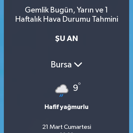
Gemlik Bugün, Yarın ve 1
SINAVLAR
AKADEMİK/BİLİM
Haftalık Hava Durumu Tahmini
YARIŞMA/ETKİNLİKLER
MEVZUAT/KARARLAR
ŞU AN
ANKET
Bursa
°
9
Hafif yağmurlu
21 Mart Cumartesi