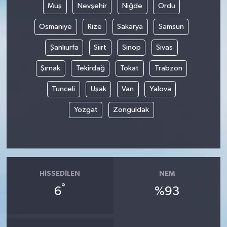
Muş
Nevşehir
Niğde
Ordu
Osmaniye
Rize
Sakarya
Samsun
Şanlıurfa
Siirt
Sinop
Sivas
Şırnak
Tekirdağ
Tokat
Trabzon
Tunceli
Uşak
Van
Yalova
Yozgat
Zonguldak
HISSEDILEN
NEM
°
6
%93