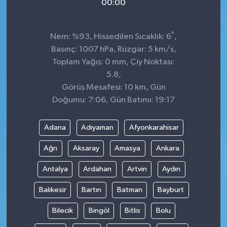
00:00
°
Nem: %93, Hissedilen Sıcaklık: 6
,
Basınç: 1007 hPa, Rüzgar: 5 km/s,
Toplam Yağış: 0 mm, Çiy Noktası:
5.8,
Görüş Mesafesi: 10 km, Gün
Doğumu: 7:06, Gün Batımı: 19:17
Adana
Adıyaman
Afyonkarahisar
Ağrı
Aksaray
Amasya
Ankara
Antalya
Ardahan
Artvin
Aydın
Balıkesir
Bartın
Batman
Bayburt
Bilecik
Bingöl
Bitlis
Bolu