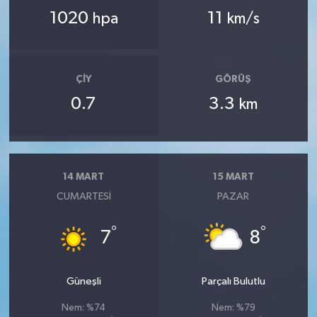
1020
11
hpa
km/s
ÇIY
GÖRÜŞ
0.7
3.3
km
14 MART
15 MART
CUMARTESI
PAZAR
°
°
7
8
Güneşli
Parçalı Bulutlu
Nem: %74
Nem: %79