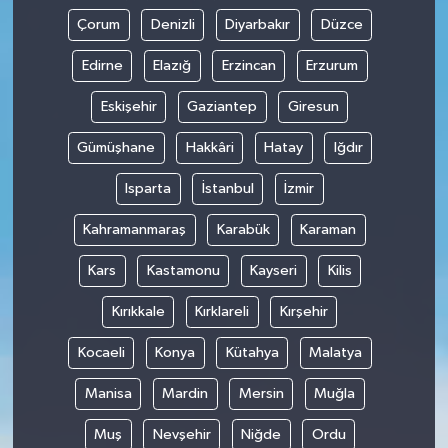
Çorum
Denizli
Diyarbakır
Düzce
Edirne
Elazığ
Erzincan
Erzurum
Eskişehir
Gaziantep
Giresun
Gümüşhane
Hakkâri
Hatay
Iğdır
Isparta
İstanbul
İzmir
Kahramanmaraş
Karabük
Karaman
Kars
Kastamonu
Kayseri
Kilis
Kırıkkale
Kırklareli
Kırşehir
Kocaeli
Konya
Kütahya
Malatya
Manisa
Mardin
Mersin
Muğla
Muş
Nevşehir
Niğde
Ordu