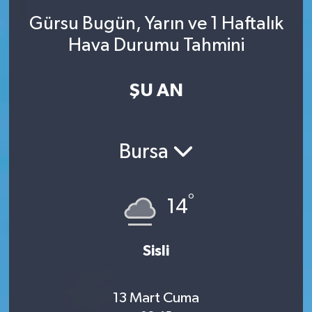
Gürsu Bugün, Yarın ve 1 Haftalık
SINAVLAR
AKADEMİK/BİLİM
Hava Durumu Tahmini
YARIŞMA/ETKİNLİKLER
MEVZUAT/KARARLAR
ŞU AN
ANKET
Bursa
°
14
Sisli
13 Mart Cuma