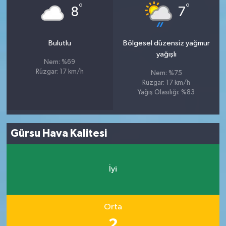
°
°
8
7
Bulutlu
Bölgesel düzensiz yağmur
yağışlı
Nem: %69
Rüzgar: 17 km/h
Nem: %75
Rüzgar: 17 km/h
Yağış Olasılığı: %83
Gürsu Hava Kalitesi
İyi
Orta
2