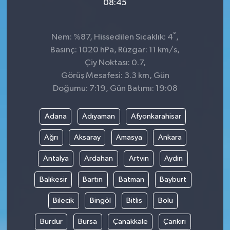
08:45
°
Nem: %87, Hissedilen Sıcaklık: 4
,
Basınç: 1020 hPa, Rüzgar: 11 km/s,
Çiy Noktası: 0.7,
Görüş Mesafesi: 3.3 km, Gün
Doğumu: 7:19, Gün Batımı: 19:08
Adana
Adıyaman
Afyonkarahisar
Ağrı
Aksaray
Amasya
Ankara
Antalya
Ardahan
Artvin
Aydın
Balıkesir
Bartın
Batman
Bayburt
Bilecik
Bingöl
Bitlis
Bolu
Burdur
Bursa
Çanakkale
Çankırı