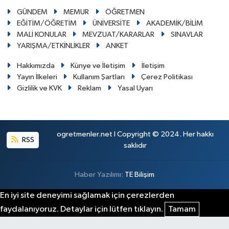
GÜNDEM
MEMUR
ÖĞRETMEN
EĞİTİM/ÖĞRETİM
ÜNİVERSİTE
AKADEMİK/BİLİM
MALİ KONULAR
MEVZUAT/KARARLAR
SINAVLAR
YARIŞMA/ETKİNLİKLER
ANKET
Hakkımızda
Künye ve İletişim
İletişim
Yayın İlkeleri
Kullanım Şartları
Çerez Politikası
Gizlilik ve KVK
Reklam
Yasal Uyarı
ogretmenler.net I Copyright © 2024. Her hakkı
RSS
saklıdır
Haber Yazılımı:
TE Bilişim
En iyi site deneyimi sağlamak için çerezlerden
faydalanıyoruz. Detaylar için lütfen tıklayın.
Tamam