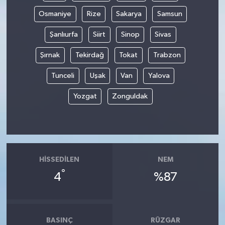
Osmaniye
Rize
Sakarya
Samsun
Şanlıurfa
Siirt
Sinop
Sivas
Şırnak
Tekirdağ
Tokat
Trabzon
Tunceli
Uşak
Van
Yalova
Yozgat
Zonguldak
HISSEDILEN
NEM
°
4
%87
BASINÇ
RÜZGAR