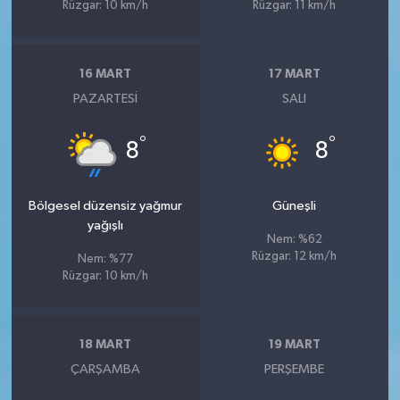
Rüzgar: 10 km/h
Rüzgar: 11 km/h
16 MART
17 MART
PAZARTESI
SALI
°
°
8
8
Bölgesel düzensiz yağmur
Güneşli
yağışlı
Nem: %62
Rüzgar: 12 km/h
Nem: %77
Rüzgar: 10 km/h
18 MART
19 MART
ÇARŞAMBA
PERŞEMBE