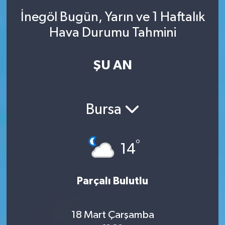
İnegöl Bugün, Yarın ve 1 Haftalık
SINAVLAR
AKADEMİK/BİLİM
Hava Durumu Tahmini
YARIŞMA/ETKİNLİKLER
MEVZUAT/KARARLAR
ŞU AN
ANKET
Bursa
°
14
Parçalı Bulutlu
18 Mart Çarşamba