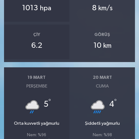
1013
8
hpa
km/s
ÇIY
GÖRÜŞ
6.2
10
km
19 MART
20 MART
PERŞEMBE
CUMA
°
°
5
4
Orta kuvvetli yağmurlu
Şiddetli yağmurlu
Nem: %96
Nem: %98