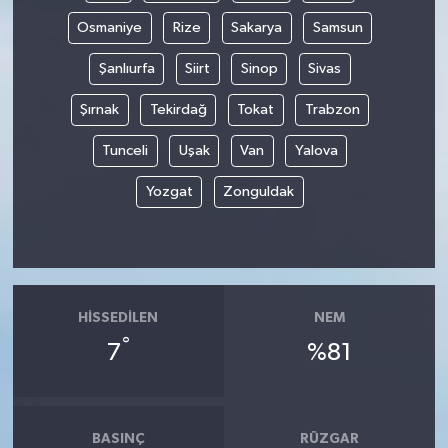
Osmaniye
Rize
Sakarya
Samsun
Şanlıurfa
Siirt
Sinop
Sivas
Şırnak
Tekirdağ
Tokat
Trabzon
Tunceli
Uşak
Van
Yalova
Yozgat
Zonguldak
HISSEDILEN
NEM
°
7
%81
BASINÇ
RÜZGAR