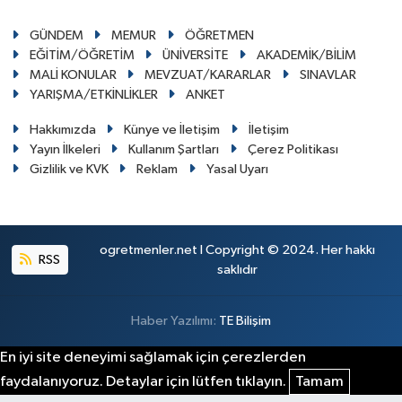
GÜNDEM
MEMUR
ÖĞRETMEN
EĞİTİM/ÖĞRETİM
ÜNİVERSİTE
AKADEMİK/BİLİM
MALİ KONULAR
MEVZUAT/KARARLAR
SINAVLAR
YARIŞMA/ETKİNLİKLER
ANKET
Hakkımızda
Künye ve İletişim
İletişim
Yayın İlkeleri
Kullanım Şartları
Çerez Politikası
Gizlilik ve KVK
Reklam
Yasal Uyarı
ogretmenler.net I Copyright © 2024. Her hakkı
RSS
saklıdır
Haber Yazılımı:
TE Bilişim
En iyi site deneyimi sağlamak için çerezlerden
faydalanıyoruz. Detaylar için lütfen tıklayın.
Tamam