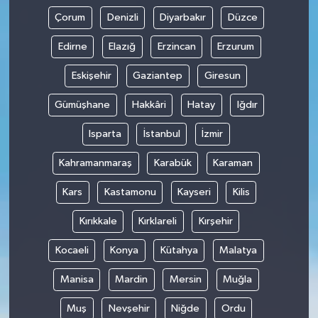
Çorum
Denizli
Diyarbakır
Düzce
Edirne
Elazığ
Erzincan
Erzurum
Eskişehir
Gaziantep
Giresun
Gümüşhane
Hakkâri
Hatay
Iğdır
Isparta
İstanbul
İzmir
Kahramanmaraş
Karabük
Karaman
Kars
Kastamonu
Kayseri
Kilis
Kırıkkale
Kırklareli
Kırşehir
Kocaeli
Konya
Kütahya
Malatya
Manisa
Mardin
Mersin
Muğla
Muş
Nevşehir
Niğde
Ordu