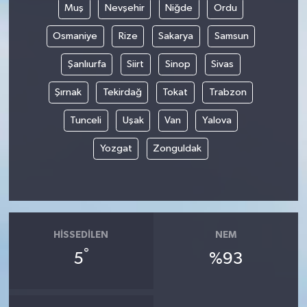
Muş
Nevşehir
Niğde
Ordu
Osmaniye
Rize
Sakarya
Samsun
Şanlıurfa
Siirt
Sinop
Sivas
Şırnak
Tekirdağ
Tokat
Trabzon
Tunceli
Uşak
Van
Yalova
Yozgat
Zonguldak
HISSEDILEN
NEM
°
5
%93