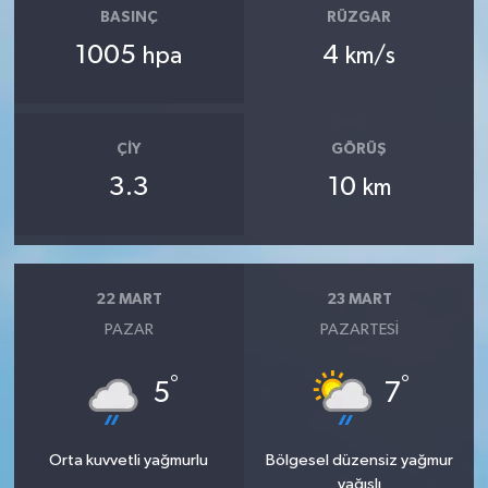
BASINÇ
RÜZGAR
1005
4
hpa
km/s
ÇIY
GÖRÜŞ
3.3
10
km
22 MART
23 MART
PAZAR
PAZARTESI
°
°
5
7
Orta kuvvetli yağmurlu
Bölgesel düzensiz yağmur
yağışlı