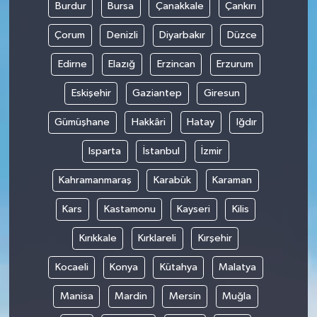
Burdur
Bursa
Çanakkale
Çankırı
Çorum
Denizli
Diyarbakır
Düzce
Edirne
Elazığ
Erzincan
Erzurum
Eskişehir
Gaziantep
Giresun
Gümüşhane
Hakkâri
Hatay
Iğdır
Isparta
İstanbul
İzmir
Kahramanmaraş
Karabük
Karaman
Kars
Kastamonu
Kayseri
Kilis
Kırıkkale
Kırklareli
Kırşehir
Kocaeli
Konya
Kütahya
Malatya
Manisa
Mardin
Mersin
Muğla