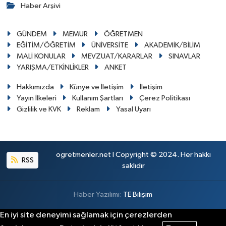
Haber Arşivi
GÜNDEM
MEMUR
ÖĞRETMEN
EĞİTİM/ÖĞRETİM
ÜNİVERSİTE
AKADEMİK/BİLİM
MALİ KONULAR
MEVZUAT/KARARLAR
SINAVLAR
YARIŞMA/ETKİNLİKLER
ANKET
Hakkımızda
Künye ve İletişim
İletişim
Yayın İlkeleri
Kullanım Şartları
Çerez Politikası
Gizlilik ve KVK
Reklam
Yasal Uyarı
ogretmenler.net I Copyright © 2024. Her hakkı
RSS
saklıdır
Haber Yazılımı:
TE Bilişim
En iyi site deneyimi sağlamak için çerezlerden