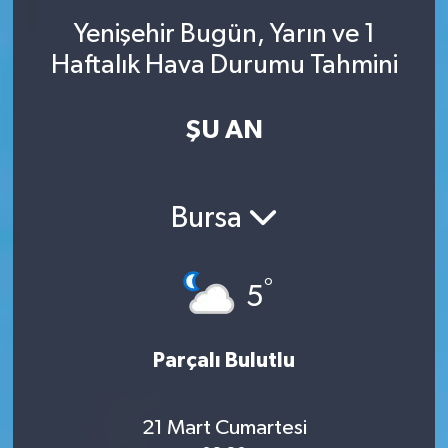
Yenişehir Bugün, Yarın ve 1
SINAVLAR
AKADEMİK/BİLİM
Haftalık Hava Durumu Tahmini
YARIŞMA/ETKİNLİKLER
MEVZUAT/KARARLAR
ŞU AN
ANKET
Bursa
°
5
Parçalı Bulutlu
21 Mart Cumartesi