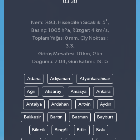
03:30
°
Nem: %93, Hissedilen Sıcaklık: 5
,
Basınç: 1005 hPa, Rüzgar: 4 km/s,
Toplam Yağış: 0 mm, Çiy Noktası:
3.3,
Görüş Mesafesi: 10 km, Gün
Doğumu: 7:04, Gün Batımı: 19:15
Adana
Adıyaman
Afyonkarahisar
Ağrı
Aksaray
Amasya
Ankara
Antalya
Ardahan
Artvin
Aydın
Balıkesir
Bartın
Batman
Bayburt
Bilecik
Bingöl
Bitlis
Bolu