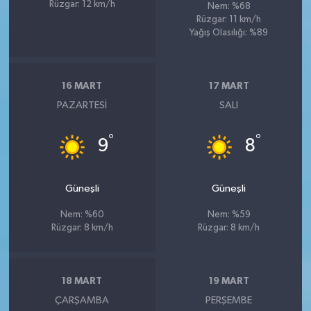
Rüzgar: 12 km/h
Nem: %68
Rüzgar: 11 km/h
Yağış Olasılığı: %89
16 MART
17 MART
PAZARTESI
SALI
°
°
9
8
Güneşli
Güneşli
Nem: %60
Nem: %59
Rüzgar: 8 km/h
Rüzgar: 8 km/h
18 MART
19 MART
ÇARŞAMBA
PERŞEMBE