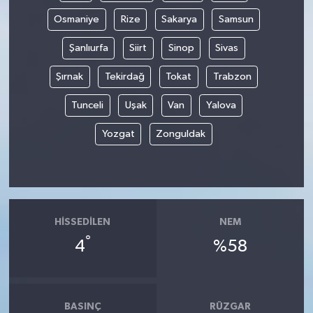
Osmaniye
Rize
Sakarya
Samsun
Şanlıurfa
Siirt
Sinop
Sivas
Şırnak
Tekirdağ
Tokat
Trabzon
Tunceli
Uşak
Van
Yalova
Yozgat
Zonguldak
HISSEDILEN
NEM
°
4
%58
BASINÇ
RÜZGAR