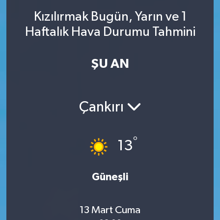
Kızılırmak Bugün, Yarın ve 1
SINAVLAR
AKADEMİK/BİLİM
Haftalık Hava Durumu Tahmini
YARIŞMA/ETKİNLİKLER
MEVZUAT/KARARLAR
ŞU AN
ANKET
Çankırı
°
13
Güneşli
13 Mart Cuma