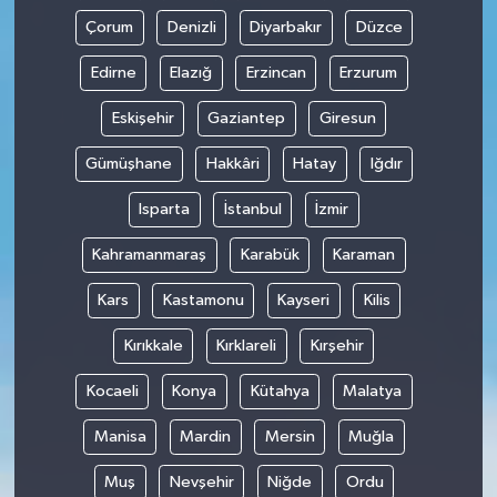
Çorum
Denizli
Diyarbakır
Düzce
Edirne
Elazığ
Erzincan
Erzurum
Eskişehir
Gaziantep
Giresun
Gümüşhane
Hakkâri
Hatay
Iğdır
Isparta
İstanbul
İzmir
Kahramanmaraş
Karabük
Karaman
Kars
Kastamonu
Kayseri
Kilis
Kırıkkale
Kırklareli
Kırşehir
Kocaeli
Konya
Kütahya
Malatya
Manisa
Mardin
Mersin
Muğla
Muş
Nevşehir
Niğde
Ordu