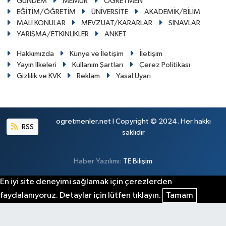
GÜNDEM
MEMUR
ÖĞRETMEN
EĞİTİM/ÖĞRETİM
ÜNİVERSİTE
AKADEMİK/BİLİM
MALİ KONULAR
MEVZUAT/KARARLAR
SINAVLAR
YARIŞMA/ETKİNLİKLER
ANKET
Hakkımızda
Künye ve İletişim
İletişim
Yayın İlkeleri
Kullanım Şartları
Çerez Politikası
Gizlilik ve KVK
Reklam
Yasal Uyarı
ogretmenler.net I Copyright © 2024. Her hakkı
RSS
saklıdır
Haber Yazılımı:
TE Bilişim
En iyi site deneyimi sağlamak için çerezlerden
faydalanıyoruz. Detaylar için lütfen tıklayın.
Tamam