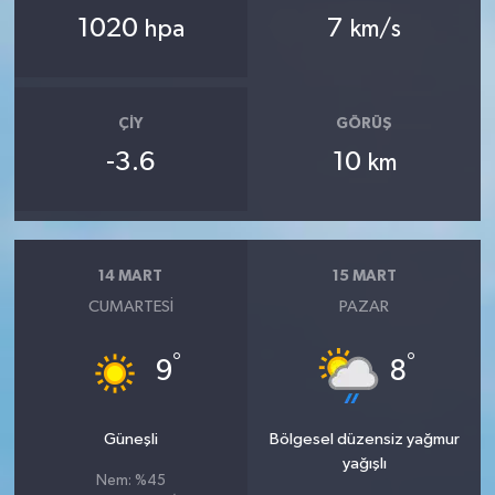
1020
7
hpa
km/s
ÇIY
GÖRÜŞ
-3.6
10
km
14 MART
15 MART
CUMARTESI
PAZAR
°
°
9
8
Güneşli
Bölgesel düzensiz yağmur
yağışlı
Nem: %45