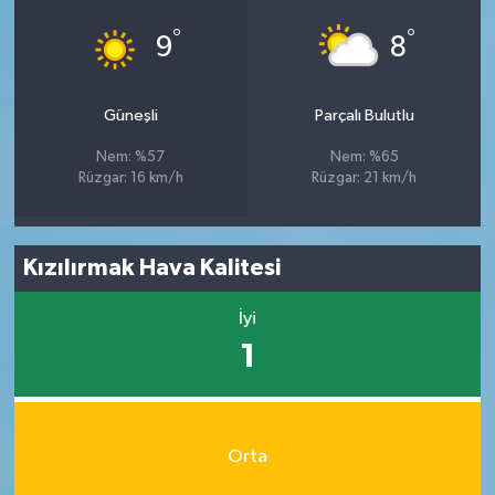
°
°
9
8
Güneşli
Parçalı Bulutlu
Nem: %57
Nem: %65
Rüzgar: 16 km/h
Rüzgar: 21 km/h
Kızılırmak Hava Kalitesi
İyi
1
Orta