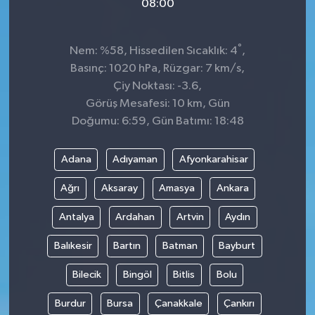
08:00
°
Nem: %58, Hissedilen Sıcaklık: 4
,
Basınç: 1020 hPa, Rüzgar: 7 km/s,
Çiy Noktası: -3.6,
Görüş Mesafesi: 10 km, Gün
Doğumu: 6:59, Gün Batımı: 18:48
Adana
Adıyaman
Afyonkarahisar
Ağrı
Aksaray
Amasya
Ankara
Antalya
Ardahan
Artvin
Aydın
Balıkesir
Bartın
Batman
Bayburt
Bilecik
Bingöl
Bitlis
Bolu
Burdur
Bursa
Çanakkale
Çankırı