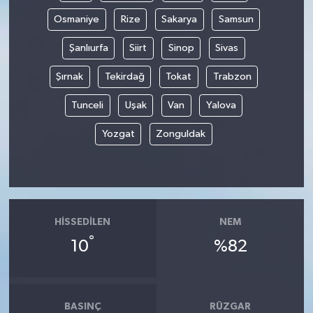
Osmaniye
Rize
Sakarya
Samsun
Şanlıurfa
Siirt
Sinop
Sivas
Şırnak
Tekirdağ
Tokat
Trabzon
Tunceli
Uşak
Van
Yalova
Yozgat
Zonguldak
HISSEDILEN
NEM
°
10
%82
BASINÇ
RÜZGAR