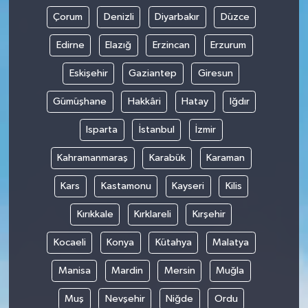
Çorum
Denizli
Diyarbakır
Düzce
Edirne
Elazığ
Erzincan
Erzurum
Eskişehir
Gaziantep
Giresun
Gümüşhane
Hakkâri
Hatay
Iğdır
Isparta
İstanbul
İzmir
Kahramanmaraş
Karabük
Karaman
Kars
Kastamonu
Kayseri
Kilis
Kırıkkale
Kırklareli
Kırşehir
Kocaeli
Konya
Kütahya
Malatya
Manisa
Mardin
Mersin
Muğla
Muş
Nevşehir
Niğde
Ordu