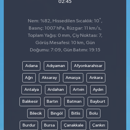
02:45
°
Nem: %82, Hissedilen Sıcaklık: 10
,
Basınç: 1007 hPa, Rüzgar: 11 km/s,
Toplam Yağış: 0 mm, Çiy Noktası: 7,
Görüş Mesafesi: 10 km, Gün
Doğumu: 7:09, Gün Batımı: 19:15
Adana
Adıyaman
Afyonkarahisar
Ağrı
Aksaray
Amasya
Ankara
Antalya
Ardahan
Artvin
Aydın
Balıkesir
Bartın
Batman
Bayburt
Bilecik
Bingöl
Bitlis
Bolu
Burdur
Bursa
Çanakkale
Çankırı