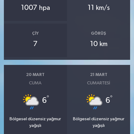
1007
11
hpa
km/s
ÇIY
GÖRÜŞ
7
10
km
20 MART
21 MART
CUMA
CUMARTESI
°
°
6
6
Bölgesel düzensiz yağmur
Bölgesel düzensiz yağmur
yağışlı
yağışlı