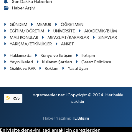
Son Dakika Haberleri
Haber Arşivi
GÜNDEM
MEMUR
ÖĞRETMEN
EĞİTİM/ÖĞRETİM
ÜNİVERSİTE
AKADEMİK/BİLİM
MALİ KONULAR
MEVZUAT/KARARLAR
SINAVLAR
YARIŞMA/ETKİNLİKLER
ANKET
Hakkımızda
Künye ve İletişim
İletişim
Yayın İlkeleri
Kullanım Şartları
Çerez Politikası
Gizlilik ve KVK
Reklam
Yasal Uyarı
ogretmenler.net I Copyright © 2024. Her hakkı
RSS
saklıdır
Haber Yazılımı:
TE Bilişim
En iyi site deneyimi sağlamak için çerezlerden