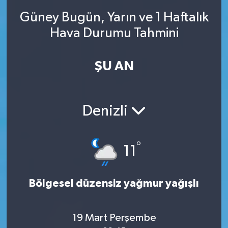
Güney Bugün, Yarın ve 1 Haftalık
SINAVLAR
AKADEMİK/BİLİM
Hava Durumu Tahmini
YARIŞMA/ETKİNLİKLER
MEVZUAT/KARARLAR
ŞU AN
ANKET
Denizli
°
11
Bölgesel düzensiz yağmur yağışlı
19 Mart Perşembe