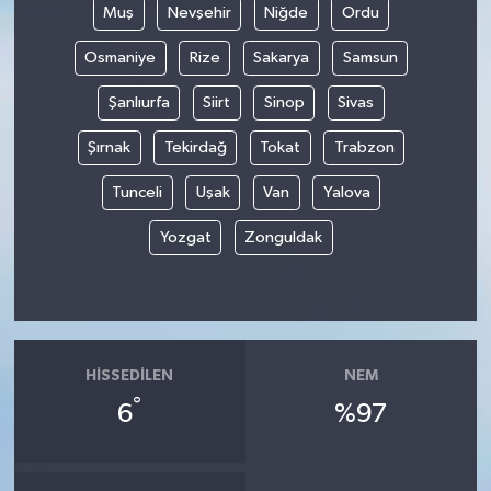
Muş
Nevşehir
Niğde
Ordu
Osmaniye
Rize
Sakarya
Samsun
Şanlıurfa
Siirt
Sinop
Sivas
Şırnak
Tekirdağ
Tokat
Trabzon
Tunceli
Uşak
Van
Yalova
Yozgat
Zonguldak
HISSEDILEN
NEM
°
6
%97