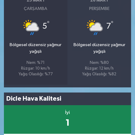
25 MART
26 MART
ÇARŞAMBA
PERŞEMBE
°
°
5
7
Bölgesel düzensiz yağmur
Bölgesel düzensiz yağmur
yağışlı
yağışlı
Nem: %71
Nem: %80
Rüzgar: 10 km/h
Rüzgar: 12 km/h
Yağış Olasılığı: %77
Yağış Olasılığı: %82
Dicle Hava Kalitesi
İyi
1