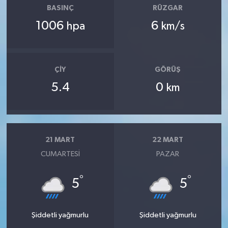
BASINÇ
RÜZGAR
1006
6
hpa
km/s
ÇIY
GÖRÜŞ
5.4
0
km
21 MART
22 MART
CUMARTESI
PAZAR
°
°
5
5
Şiddetli yağmurlu
Şiddetli yağmurlu