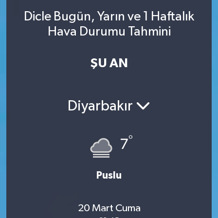
Dicle Bugün, Yarın ve 1 Haftalık
SINAVLAR
AKADEMİK/BİLİM
Hava Durumu Tahmini
YARIŞMA/ETKİNLİKLER
MEVZUAT/KARARLAR
ŞU AN
ANKET
Diyarbakır
°
7
Puslu
20 Mart Cuma