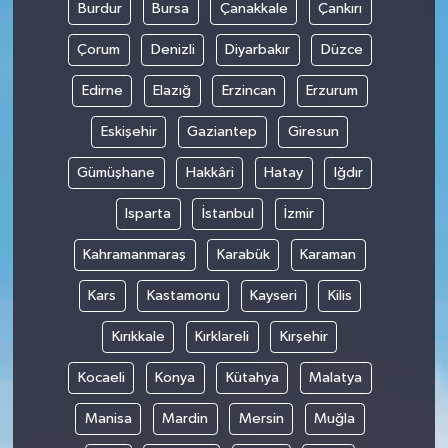
Burdur
Bursa
Çanakkale
Çankırı
Çorum
Denizli
Diyarbakır
Düzce
Edirne
Elazığ
Erzincan
Erzurum
Eskişehir
Gaziantep
Giresun
Gümüşhane
Hakkâri
Hatay
Iğdır
Isparta
İstanbul
İzmir
Kahramanmaraş
Karabük
Karaman
Kars
Kastamonu
Kayseri
Kilis
Kırıkkale
Kırklareli
Kırşehir
Kocaeli
Konya
Kütahya
Malatya
Manisa
Mardin
Mersin
Muğla