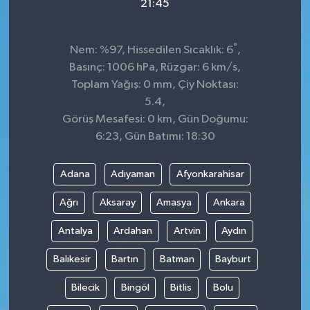
21:45
°
Nem: %97, Hissedilen Sıcaklık: 6
,
Basınç: 1006 hPa, Rüzgar: 6 km/s,
Toplam Yağış: 0 mm, Çiy Noktası:
5.4,
Görüş Mesafesi: 0 km, Gün Doğumu:
6:23, Gün Batımı: 18:30
Adana
Adıyaman
Afyonkarahisar
Ağrı
Aksaray
Amasya
Ankara
Antalya
Ardahan
Artvin
Aydın
Balıkesir
Bartın
Batman
Bayburt
Bilecik
Bingöl
Bitlis
Bolu