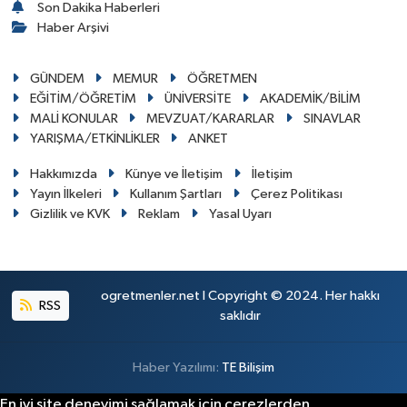
Son Dakika Haberleri
Haber Arşivi
GÜNDEM
MEMUR
ÖĞRETMEN
EĞİTİM/ÖĞRETİM
ÜNİVERSİTE
AKADEMİK/BİLİM
MALİ KONULAR
MEVZUAT/KARARLAR
SINAVLAR
YARIŞMA/ETKİNLİKLER
ANKET
Hakkımızda
Künye ve İletişim
İletişim
Yayın İlkeleri
Kullanım Şartları
Çerez Politikası
Gizlilik ve KVK
Reklam
Yasal Uyarı
ogretmenler.net I Copyright © 2024. Her hakkı
RSS
saklıdır
Haber Yazılımı:
TE Bilişim
En iyi site deneyimi sağlamak için çerezlerden