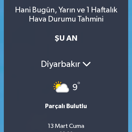
Hani Bugün, Yarın ve 1 Haftalık
SINAVLAR
AKADEMİK/BİLİM
Hava Durumu Tahmini
YARIŞMA/ETKİNLİKLER
MEVZUAT/KARARLAR
ŞU AN
ANKET
Diyarbakır
°
9
Parçalı Bulutlu
13 Mart Cuma