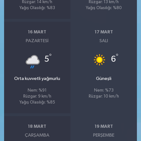
Rüzgar: 14 km/h
Rüzgar: 13 km/h
Yağış Olasılığı: %83
Yağış Olasılığı: %80
16 MART
17 MART
PAZARTESI
SALI
°
°
5
6
Orta kuvvetli yağmurlu
Güneşli
Nem: %91
Nem: %73
Rüzgar: 9 km/h
Rüzgar: 10 km/h
Yağış Olasılığı: %85
18 MART
19 MART
ÇARŞAMBA
PERŞEMBE