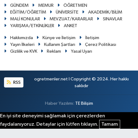
GÜNDEM
MEMUR
ÖĞRETMEN
EĞİTİM/ÖĞRETİM
ÜNİVERSİTE
AKADEMİK/BİLİM
MALİ KONULAR
MEVZUAT/KARARLAR
SINAVLAR
YARIŞMA/ETKİNLİKLER
ANKET
Hakkımızda
Künye ve İletişim
İletişim
Yayın İlkeleri
Kullanım Şartları
Çerez Politikası
Gizlilik ve KVK
Reklam
Yasal Uyarı
ogretmenler.net I Copyright © 2024. Her hakkı
RSS
saklıdır
Haber Yazılımı:
TE Bilişim
En iyi site deneyimi sağlamak için çerezlerden
faydalanıyoruz. Detaylar için lütfen tıklayın.
Tamam