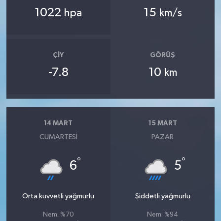
1022
15
hpa
km/s
ÇIY
GÖRÜŞ
-7.8
10
km
14 MART
15 MART
CUMARTESI
PAZAR
°
°
6
5
Orta kuvvetli yağmurlu
Şiddetli yağmurlu
Nem: %70
Nem: %94