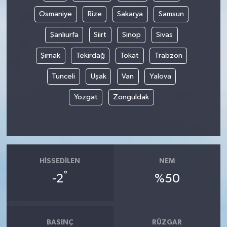
Osmaniye
Rize
Sakarya
Samsun
Şanlıurfa
Siirt
Sinop
Sivas
Şırnak
Tekirdağ
Tokat
Trabzon
Tunceli
Uşak
Van
Yalova
Yozgat
Zonguldak
HISSEDILEN
NEM
°
-2
%50
BASINÇ
RÜZGAR