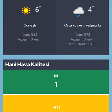
°
°
6
4
Güneşli
Orta kuvvetli yağmurlu
Nem: %55
Nem: %79
Rüzgar: 10 km/h
Rüzgar: 13 km/h
Yağış Olasılığı: %88
Hani Hava Kalitesi
İyi
1
Orta