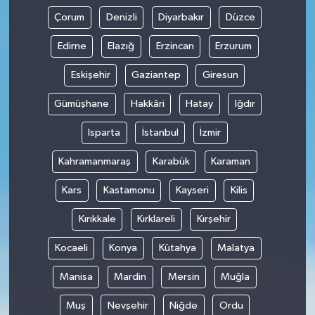
Çorum
Denizli
Diyarbakır
Düzce
Edirne
Elazığ
Erzincan
Erzurum
Eskişehir
Gaziantep
Giresun
Gümüşhane
Hakkâri
Hatay
Iğdır
Isparta
İstanbul
İzmir
Kahramanmaraş
Karabük
Karaman
Kars
Kastamonu
Kayseri
Kilis
Kırıkkale
Kırklareli
Kırşehir
Kocaeli
Konya
Kütahya
Malatya
Manisa
Mardin
Mersin
Muğla
Muş
Nevşehir
Niğde
Ordu