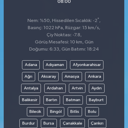
08:00
°
Nem: %50, Hissedilen Sıcaklık: -2
,
Basınç: 1022 hPa, Rüzgar: 15 km/s,
Çiy Noktası: -7.8,
Görüş Mesafesi: 10 km, Gün
Doğumu: 6:33, Gün Batımı: 18:24
Adana
Adıyaman
Afyonkarahisar
Ağrı
Aksaray
Amasya
Ankara
Antalya
Ardahan
Artvin
Aydın
Balıkesir
Bartın
Batman
Bayburt
Bilecik
Bingöl
Bitlis
Bolu
Burdur
Bursa
Çanakkale
Çankırı