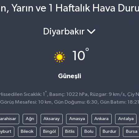
n, Yarın ve 1 Haftalık Hava Du
Diyarbakır
°
10
Güneşli
°
ssedilen Sıcaklık: 1
, Basınç: 1022 hPa, Rüzgar: 9 km/s, Çiy N
Görüş Mesafesi: 10 km, Gün Doğumu: 6:30, Gün Batımı: 18:2
arahisar
Ağrı
Aksaray
Amasya
Ankara
Antalya
yburt
Bilecik
Bingöl
Bitlis
Bolu
Burdur
Bursa