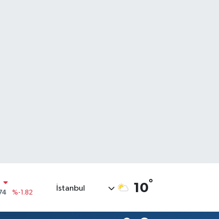
°
N
10
İstanbul
74
%-1.82
20
%0.02