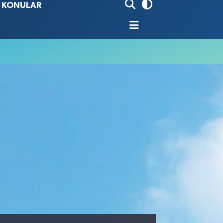
İ KONULAR
90
%0.19
80
%0.18
9000
%0.19
0
,00
%0