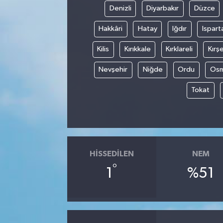
Denizli
Diyarbakır
Düzce
Hakkâri
Hatay
Iğdır
Ispart
Kilis
Kırıkkale
Kırklareli
Kırşe
Nevşehir
Niğde
Ordu
Osm
Tokat
HISSEDILEN
NEM
°
1
%51