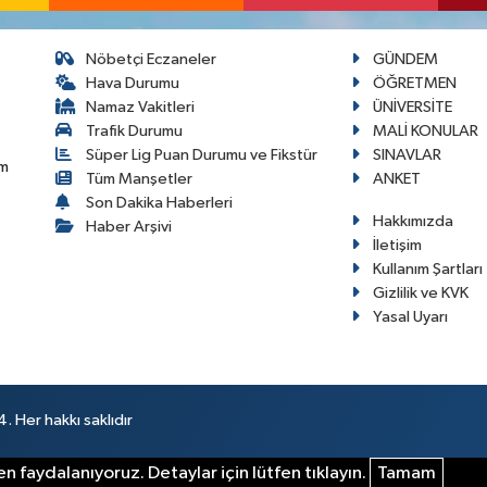
Nöbetçi Eczaneler
GÜNDEM
Hava Durumu
ÖĞRETMEN
Namaz Vakitleri
ÜNİVERSİTE
Trafik Durumu
MALİ KONULAR
Süper Lig Puan Durumu ve Fikstür
SINAVLAR
im
Tüm Manşetler
ANKET
Son Dakika Haberleri
Hakkımızda
Haber Arşivi
İletişim
Kullanım Şartları
Gizlilik ve KVK
Yasal Uyarı
 Her hakkı saklıdır
n faydalanıyoruz. Detaylar için lütfen tıklayın.
Tamam