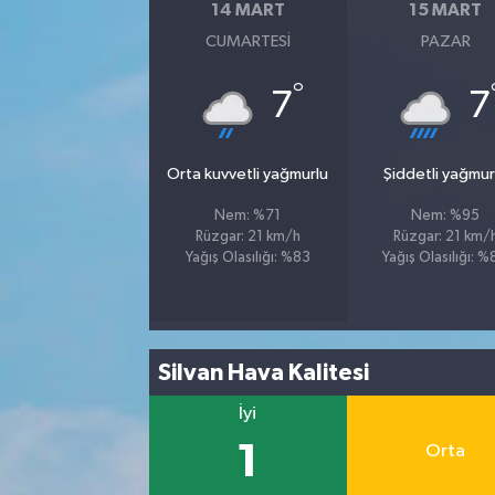
14 MART
15 MART
CUMARTESI
PAZAR
°
7
7
Orta kuvvetli yağmurlu
Şiddetli yağmur
Nem: %71
Nem: %95
Rüzgar: 21 km/h
Rüzgar: 21 km/
Yağış Olasılığı: %83
Yağış Olasılığı: 
Silvan Hava Kalitesi
İyi
1
Orta