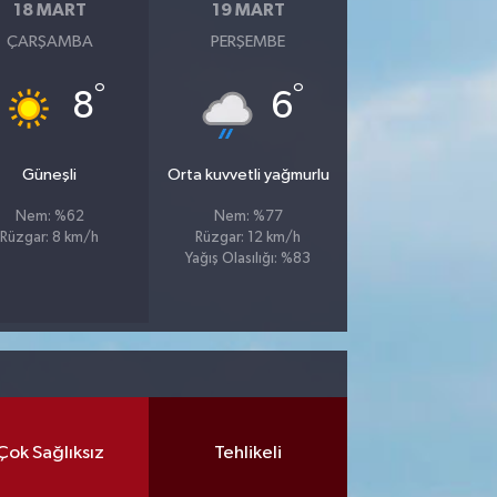
18 MART
19 MART
ÇARŞAMBA
PERŞEMBE
°
°
8
6
Güneşli
Orta kuvvetli yağmurlu
Nem: %62
Nem: %77
Rüzgar: 8 km/h
Rüzgar: 12 km/h
Yağış Olasılığı: %83
Çok Sağlıksız
Tehlikeli