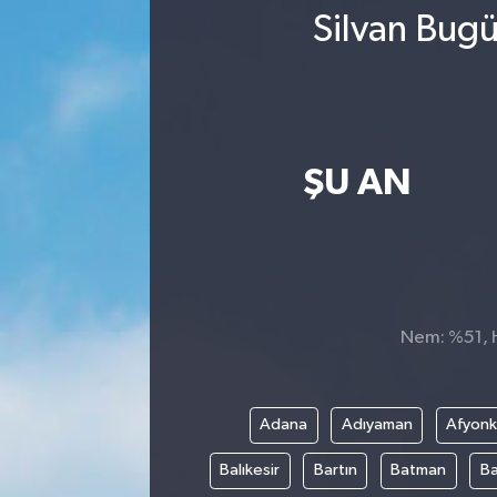
Silvan Bugü
ŞU AN
Nem: %51, Hi
Adana
Adıyaman
Afyonk
Balıkesir
Bartın
Batman
Ba