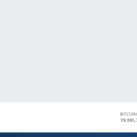
BITCOI
79.591,
DOLAR
45,436