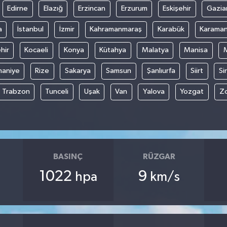
Edirne
Elazığ
Erzincan
Erzurum
Eskişehir
Gazia
a
İstanbul
İzmir
Kahramanmaraş
Karabük
Karama
hir
Kocaeli
Konya
Kütahya
Malatya
Manisa
aniye
Rize
Sakarya
Samsun
Şanlıurfa
Siirt
Si
Trabzon
Tunceli
Uşak
Van
Yalova
Yozgat
Z
BASINÇ
RÜZGAR
1022
9
hpa
km/s