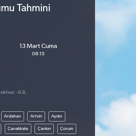
rumu Tahmini
13 Mart Cuma
08:15
oktası: -6.8,
1
Ardahan
Artvin
Aydın
Çanakkale
Çankırı
Çorum