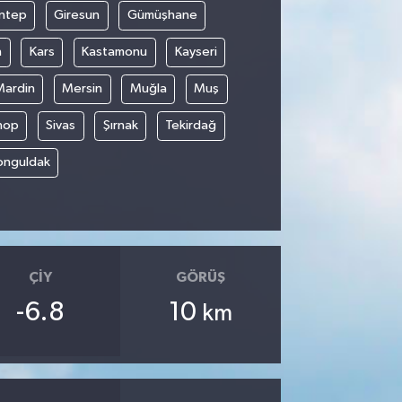
ntep
Giresun
Gümüşhane
n
Kars
Kastamonu
Kayseri
Mardin
Mersin
Muğla
Muş
nop
Sivas
Şırnak
Tekirdağ
onguldak
ÇIY
GÖRÜŞ
-6.8
10
km