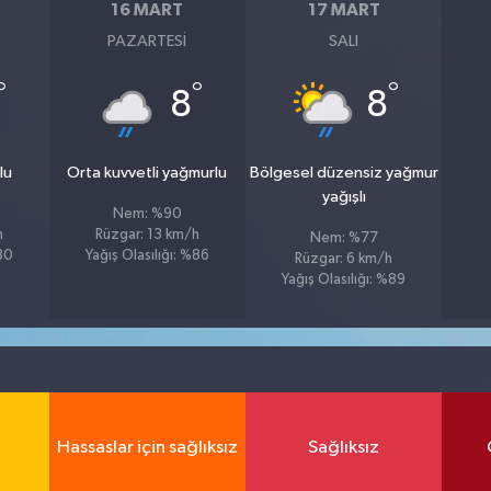
16 MART
17 MART
PAZARTESI
SALI
°
°
°
8
8
lu
Orta kuvvetli yağmurlu
Bölgesel düzensiz yağmur
yağışlı
Nem: %90
h
Rüzgar: 13 km/h
Nem: %77
%80
Yağış Olasılığı: %86
Rüzgar: 6 km/h
Yağış Olasılığı: %89
Hassaslar için sağlıksız
Sağlıksız