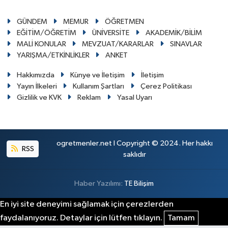
GÜNDEM
MEMUR
ÖĞRETMEN
EĞİTİM/ÖĞRETİM
ÜNİVERSİTE
AKADEMİK/BİLİM
MALİ KONULAR
MEVZUAT/KARARLAR
SINAVLAR
YARIŞMA/ETKİNLİKLER
ANKET
Hakkımızda
Künye ve İletişim
İletişim
Yayın İlkeleri
Kullanım Şartları
Çerez Politikası
Gizlilik ve KVK
Reklam
Yasal Uyarı
ogretmenler.net I Copyright © 2024. Her hakkı
RSS
saklıdır
Haber Yazılımı:
TE Bilişim
En iyi site deneyimi sağlamak için çerezlerden
faydalanıyoruz. Detaylar için lütfen tıklayın.
Tamam