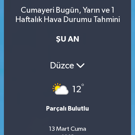
Cumayeri Bugün, Yarın ve 1
SINAVLAR
AKADEMİK/BİLİM
Haftalık Hava Durumu Tahmini
YARIŞMA/ETKİNLİKLER
MEVZUAT/KARARLAR
ŞU AN
ANKET
Düzce
°
12
Parçalı Bulutlu
13 Mart Cuma