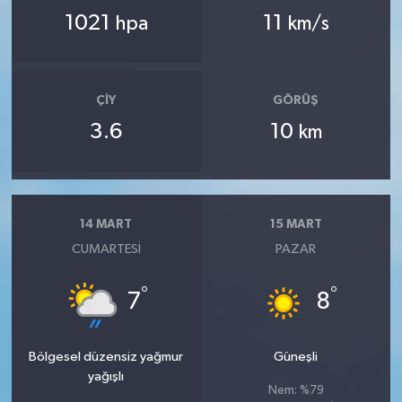
1021
11
hpa
km/s
ÇIY
GÖRÜŞ
3.6
10
km
14 MART
15 MART
CUMARTESI
PAZAR
°
°
7
8
Bölgesel düzensiz yağmur
Güneşli
yağışlı
Nem: %79