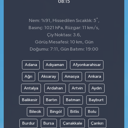
08:15
°
Nem: %91, Hissedilen Sıcaklık: 5
,
Basınç: 1021 hPa, Rüzgar: 11 km/s,
Çiy Noktası: 3.6,
Görüş Mesafesi: 10 km, Gün
Doğumu: 7:11, Gün Batımı: 19:00
Adana
Adıyaman
Afyonkarahisar
Ağrı
Aksaray
Amasya
Ankara
Antalya
Ardahan
Artvin
Aydın
Balıkesir
Bartın
Batman
Bayburt
Bilecik
Bingöl
Bitlis
Bolu
Burdur
Bursa
Çanakkale
Çankırı