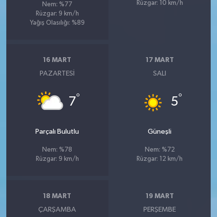
Rüzgar: 10 km/h
Nem: %77
Rüzgar: 9 km/h
Yağış Olasılığı: %89
16 MART
17 MART
PAZARTESI
SALI
°
°
7
5
Parçalı Bulutlu
Güneşli
Nem: %78
Nem: %72
Rüzgar: 9 km/h
Rüzgar: 12 km/h
18 MART
19 MART
ÇARŞAMBA
PERŞEMBE