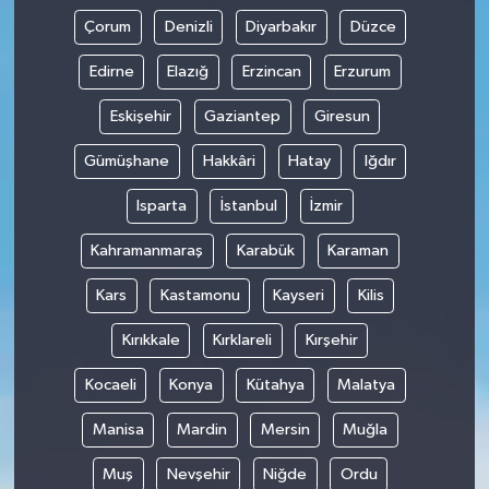
Çorum
Denizli
Diyarbakır
Düzce
Edirne
Elazığ
Erzincan
Erzurum
Eskişehir
Gaziantep
Giresun
Gümüşhane
Hakkâri
Hatay
Iğdır
Isparta
İstanbul
İzmir
Kahramanmaraş
Karabük
Karaman
Kars
Kastamonu
Kayseri
Kilis
Kırıkkale
Kırklareli
Kırşehir
Kocaeli
Konya
Kütahya
Malatya
Manisa
Mardin
Mersin
Muğla
Muş
Nevşehir
Niğde
Ordu