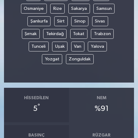
Osmaniye
Rize
Sakarya
Samsun
Şanlıurfa
Siirt
Sinop
Sivas
Şırnak
Tekirdağ
Tokat
Trabzon
Tunceli
Uşak
Van
Yalova
Yozgat
Zonguldak
HISSEDILEN
NEM
°
5
%91
BASINÇ
RÜZGAR