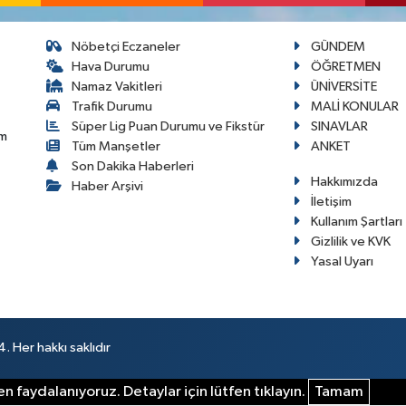
Nöbetçi Eczaneler
GÜNDEM
Hava Durumu
ÖĞRETMEN
Namaz Vakitleri
ÜNİVERSİTE
Trafik Durumu
MALİ KONULAR
Süper Lig Puan Durumu ve Fikstür
SINAVLAR
im
Tüm Manşetler
ANKET
Son Dakika Haberleri
Hakkımızda
Haber Arşivi
İletişim
Kullanım Şartları
Gizlilik ve KVK
Yasal Uyarı
 Her hakkı saklıdır
n faydalanıyoruz. Detaylar için lütfen tıklayın.
Tamam