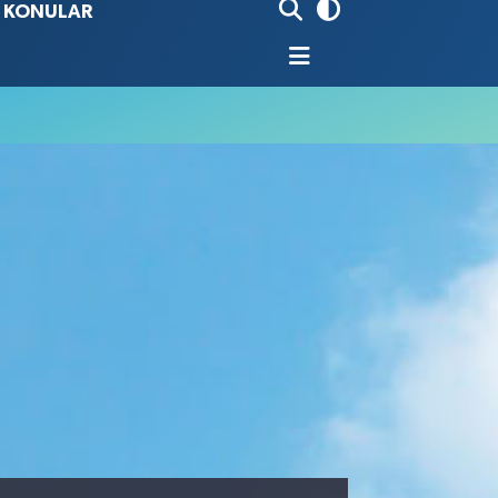
İ KONULAR
80
%0.18
9000
%0.19
0
,00
%0