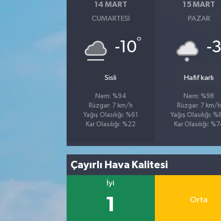
14 MART
15 MART
CUMARTESI
PAZAR
°
-10
-
Sisli
Hafif karlı
Nem: %94
Nem: %98
Rüzgar: 7 km/h
Rüzgar: 7 km/h
Yağış Olasılığı: %61
Yağış Olasılığı: 
Kar Olasılığı: %22
Kar Olasılığı: %
Çayırlı Hava Kalitesi
İyi
1
Orta