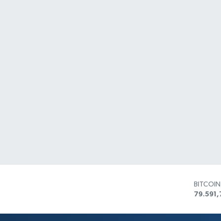
BITCOI
79.591,
DOLAR
45,436
EURO
53,386