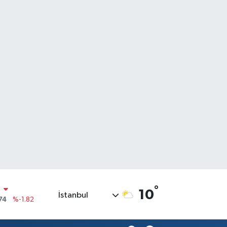
N
74
%-1.82
°
10
İstanbul
20
%0.02
90
%0.19