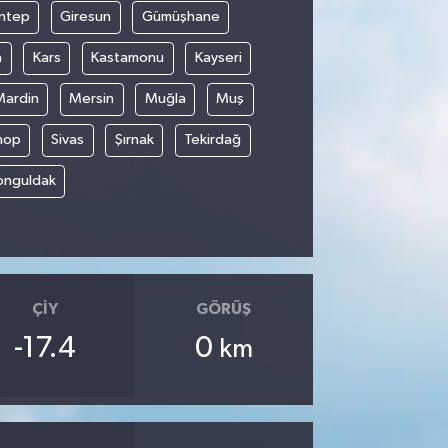
ntep
Giresun
Gümüşhane
n
Kars
Kastamonu
Kayseri
Mardin
Mersin
Muğla
Muş
nop
Sivas
Şırnak
Tekirdağ
onguldak
ÇIY
GÖRÜŞ
-17.4
0
km