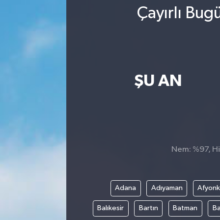
Çayırlı Bug
ŞU AN
Nem: %97, His
Adana
Adıyaman
Afyonk
Balıkesir
Bartın
Batman
Ba