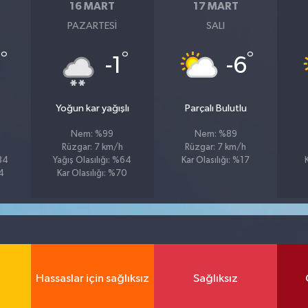
16 MART
17 MART
PAZARTESI
SALI
°
°
°
3
-1
-6
Yoğun kar yağışlı
Parçalı Bulutlu
Nem: %99
Nem: %89
Rüzgar: 7 km/h
Rüzgar: 7 km/h
%84
Yağış Olasılığı: %64
Kar Olasılığı: %17
74
Kar Olasılığı: %70
Hassaslar için sağlıksız
Sağlıksız