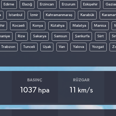
Edirne
Elazığ
Erzincan
Erzurum
Eskişehir
Gazia
a
İstanbul
İzmir
Kahramanmaraş
Karabük
Karama
hir
Kocaeli
Konya
Kütahya
Malatya
Manisa
aniye
Rize
Sakarya
Samsun
Şanlıurfa
Siirt
Si
Trabzon
Tunceli
Uşak
Van
Yalova
Yozgat
Z
BASINÇ
RÜZGAR
1037
11
hpa
km/s