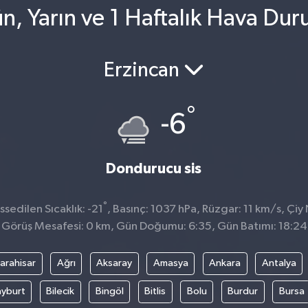
ün, Yarın ve 1 Haftalık Hava Du
Erzincan
°
-6
Dondurucu sis
°
sedilen Sıcaklık: -21
, Basınç: 1037 hPa, Rüzgar: 11 km/s, Çiy 
Görüş Mesafesi: 0 km, Gün Doğumu: 6:35, Gün Batımı: 18:24
arahisar
Ağrı
Aksaray
Amasya
Ankara
Antalya
yburt
Bilecik
Bingöl
Bitlis
Bolu
Burdur
Bursa