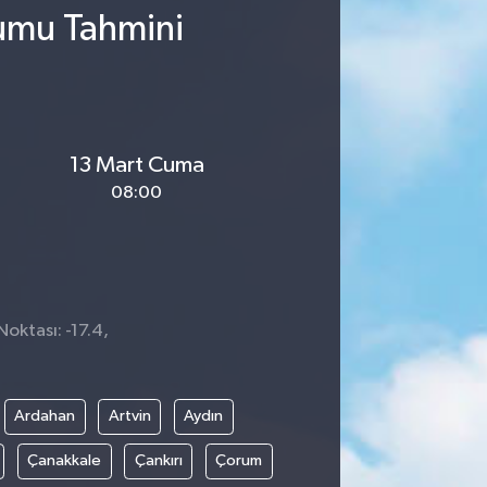
rumu Tahmini
13 Mart Cuma
08:00
Noktası: -17.4,
Ardahan
Artvin
Aydın
Çanakkale
Çankırı
Çorum