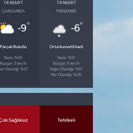
18 MART
19 MART
ÇARŞAMBA
PERŞEMBE
°
°
-9
-6
Parçalı Bulutlu
Orta kuvvetli karlı
Nem: %90
Nem: %91
Rüzgar: 5 km/h
Rüzgar: 6 km/h
Kar Olasılığı: %21
Yağış Olasılığı: %61
Kar Olasılığı: %36
Çok Sağlıksız
Tehlikeli