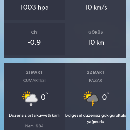
1003
10
hpa
km/s
ÇIY
GÖRÜŞ
-0.9
10
km
21 MART
22 MART
CUMARTESI
PAZAR
°
°
0
0
Düzensiz orta kuvvetli karlı
Bölgesel düzensiz gök gürültülü
yağmurlu
Nem: %84