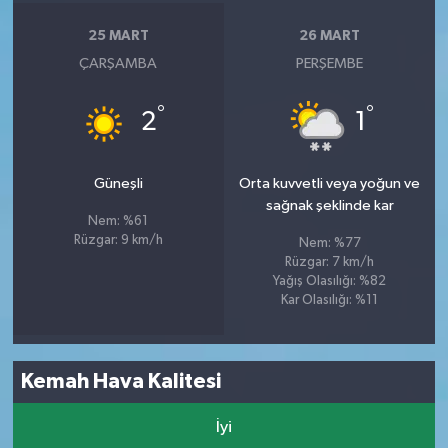
25 MART
26 MART
ÇARŞAMBA
PERŞEMBE
°
°
2
1
Güneşli
Orta kuvvetli veya yoğun ve
sağnak şeklinde kar
Nem: %61
Rüzgar: 9 km/h
Nem: %77
Rüzgar: 7 km/h
Yağış Olasılığı: %82
Kar Olasılığı: %11
Kemah Hava Kalitesi
İyi