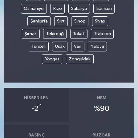
Osmaniye
Rize
Sakarya
Samsun
Şanlıurfa
Siirt
Sinop
Sivas
Şırnak
Tekirdağ
Tokat
Trabzon
Tunceli
Uşak
Van
Yalova
Yozgat
Zonguldak
HISSEDILEN
NEM
°
-2
%90
BASINÇ
RÜZGAR