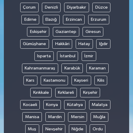
Çorum
Denizli
Diyarbakır
Düzce
Edirne
Elazığ
Erzincan
Erzurum
Eskişehir
Gaziantep
Giresun
Gümüşhane
Hakkâri
Hatay
Iğdır
Isparta
İstanbul
İzmir
Kahramanmaraş
Karabük
Karaman
Kars
Kastamonu
Kayseri
Kilis
Kırıkkale
Kırklareli
Kırşehir
Kocaeli
Konya
Kütahya
Malatya
Manisa
Mardin
Mersin
Muğla
Muş
Nevşehir
Niğde
Ordu