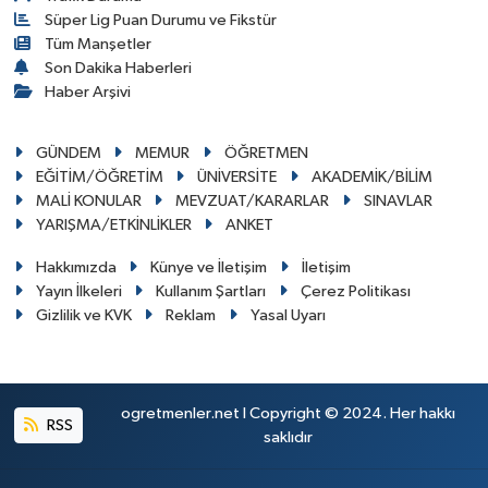
Süper Lig Puan Durumu ve Fikstür
Tüm Manşetler
Son Dakika Haberleri
Haber Arşivi
GÜNDEM
MEMUR
ÖĞRETMEN
EĞİTİM/ÖĞRETİM
ÜNİVERSİTE
AKADEMİK/BİLİM
MALİ KONULAR
MEVZUAT/KARARLAR
SINAVLAR
YARIŞMA/ETKİNLİKLER
ANKET
Hakkımızda
Künye ve İletişim
İletişim
Yayın İlkeleri
Kullanım Şartları
Çerez Politikası
Gizlilik ve KVK
Reklam
Yasal Uyarı
ogretmenler.net I Copyright © 2024. Her hakkı
RSS
saklıdır