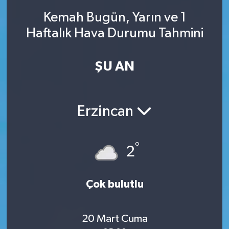
Kemah Bugün, Yarın ve 1
SINAVLAR
AKADEMİK/BİLİM
Haftalık Hava Durumu Tahmini
YARIŞMA/ETKİNLİKLER
MEVZUAT/KARARLAR
ŞU AN
ANKET
Erzincan
°
2
Çok bulutlu
20 Mart Cuma