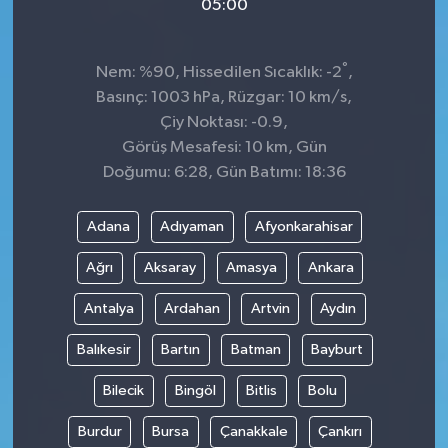
05:00
°
Nem: %90, Hissedilen Sıcaklık: -2
,
Basınç: 1003 hPa, Rüzgar: 10 km/s,
Çiy Noktası: -0.9,
Görüş Mesafesi: 10 km, Gün
Doğumu: 6:28, Gün Batımı: 18:36
Adana
Adıyaman
Afyonkarahisar
Ağrı
Aksaray
Amasya
Ankara
Antalya
Ardahan
Artvin
Aydın
Balıkesir
Bartın
Batman
Bayburt
Bilecik
Bingöl
Bitlis
Bolu
Burdur
Bursa
Çanakkale
Çankırı