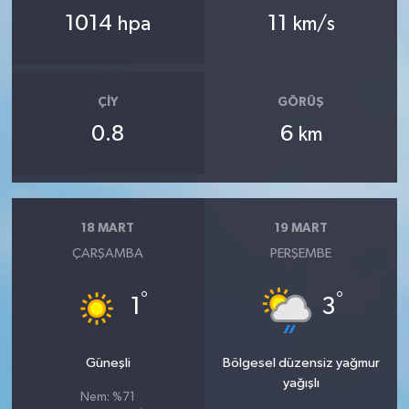
1014
11
hpa
km/s
ÇIY
GÖRÜŞ
0.8
6
km
18 MART
19 MART
ÇARŞAMBA
PERŞEMBE
°
°
1
3
Güneşli
Bölgesel düzensiz yağmur
yağışlı
Nem: %71