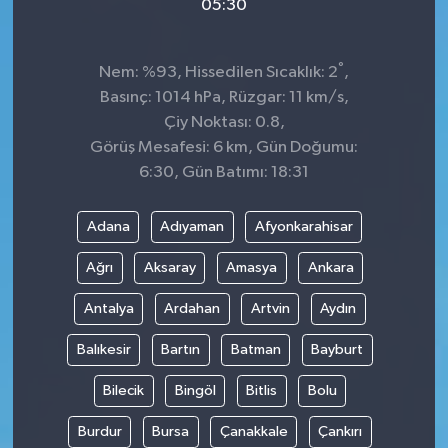
05:30
°
Nem: %93, Hissedilen Sıcaklık: 2
,
Basınç: 1014 hPa, Rüzgar: 11 km/s,
Çiy Noktası: 0.8,
Görüş Mesafesi: 6 km, Gün Doğumu:
6:30, Gün Batımı: 18:31
Adana
Adıyaman
Afyonkarahisar
Ağrı
Aksaray
Amasya
Ankara
Antalya
Ardahan
Artvin
Aydın
Balıkesir
Bartın
Batman
Bayburt
Bilecik
Bingöl
Bitlis
Bolu
Burdur
Bursa
Çanakkale
Çankırı