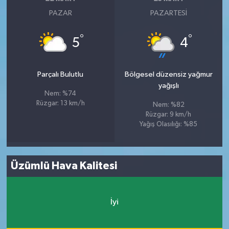
PAZAR
PAZARTESI
°
°
5
4
Parçalı Bulutlu
Bölgesel düzensiz yağmur
yağışlı
Nem: %74
Rüzgar: 13 km/h
Nem: %82
Rüzgar: 9 km/h
Yağış Olasılığı: %85
Üzümlü Hava Kalitesi
İyi