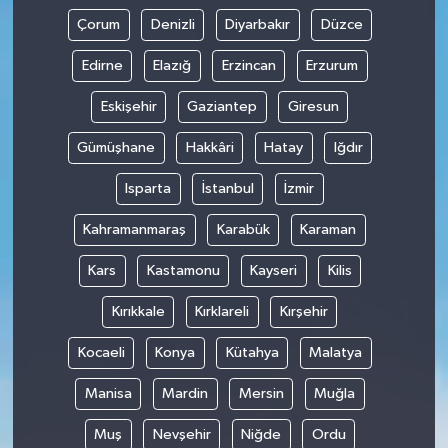
Çorum
Denizli
Diyarbakır
Düzce
Edirne
Elazığ
Erzincan
Erzurum
Eskişehir
Gaziantep
Giresun
Gümüşhane
Hakkâri
Hatay
Iğdır
Isparta
İstanbul
İzmir
Kahramanmaraş
Karabük
Karaman
Kars
Kastamonu
Kayseri
Kilis
Kırıkkale
Kırklareli
Kırşehir
Kocaeli
Konya
Kütahya
Malatya
Manisa
Mardin
Mersin
Muğla
Muş
Nevşehir
Niğde
Ordu