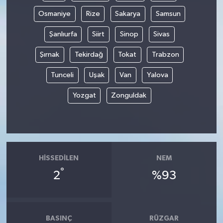
Osmaniye
Rize
Sakarya
Samsun
Şanlıurfa
Siirt
Sinop
Sivas
Şırnak
Tekirdağ
Tokat
Trabzon
Tunceli
Uşak
Van
Yalova
Yozgat
Zonguldak
HISSEDILEN
NEM
°
2
%93
BASINÇ
RÜZGAR