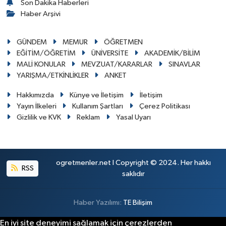
Son Dakika Haberleri
Haber Arşivi
GÜNDEM
MEMUR
ÖĞRETMEN
EĞİTİM/ÖĞRETİM
ÜNİVERSİTE
AKADEMİK/BİLİM
MALİ KONULAR
MEVZUAT/KARARLAR
SINAVLAR
YARIŞMA/ETKİNLİKLER
ANKET
Hakkımızda
Künye ve İletişim
İletişim
Yayın İlkeleri
Kullanım Şartları
Çerez Politikası
Gizlilik ve KVK
Reklam
Yasal Uyarı
ogretmenler.net I Copyright © 2024. Her hakkı
RSS
saklıdır
Haber Yazılımı:
TE Bilişim
En iyi site deneyimi sağlamak için çerezlerden