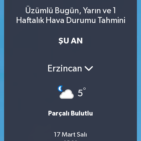
Üzümlü Bugün, Yarın ve 1
SINAVLAR
AKADEMİK/BİLİM
Haftalık Hava Durumu Tahmini
YARIŞMA/ETKİNLİKLER
MEVZUAT/KARARLAR
ŞU AN
ANKET
Erzincan
°
5
Parçalı Bulutlu
17 Mart Salı