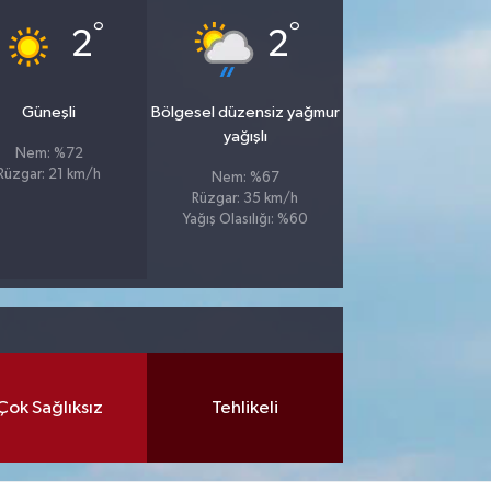
°
°
2
2
Güneşli
Bölgesel düzensiz yağmur
yağışlı
Nem: %72
Rüzgar: 21 km/h
Nem: %67
Rüzgar: 35 km/h
Yağış Olasılığı: %60
Çok Sağlıksız
Tehlikeli