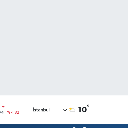
N
74
%-1.82
°
10
İstanbul
20
%0.02
90
%0.19