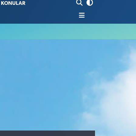
İ KONULAR
80
%0.18
9000
%0.19
0
,00
%0