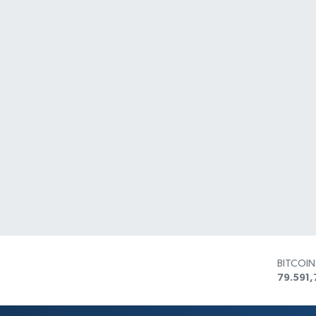
BITCOI
79.591,
DOLAR
45,436
EURO
53,386