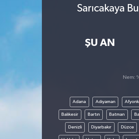
Sarıcakaya Bu
ŞU AN
Nem: %,
Adana
Adıyaman
Afyonk
Balıkesir
Bartın
Batman
Ba
Denizli
Diyarbakır
Düzce