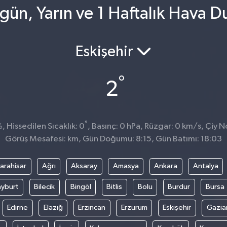
gün, Yarın ve 1 Haftalık Hava 
Eskişehir
°
2
°
 Hissedilen Sıcaklık: 0
, Basınç: 0 hPa, Rüzgar: 0 km/s, Çiy No
Görüş Mesafesi: km, Gün Doğumu: 8:15, Gün Batımı: 18:03
arahisar
Ağrı
Aksaray
Amasya
Ankara
Antalya
yburt
Bilecik
Bingöl
Bitlis
Bolu
Burdur
Bursa
Edirne
Elazığ
Erzincan
Erzurum
Eskişehir
Gazia