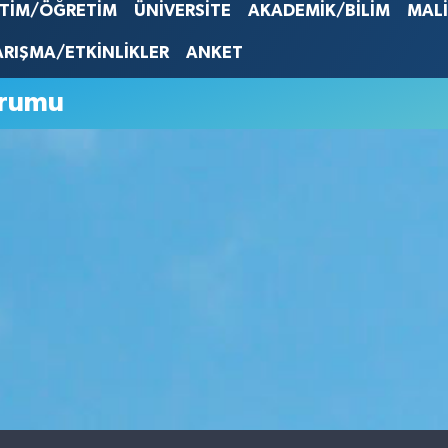
İTİM/ÖĞRETİM
ÜNİVERSİTE
AKADEMİK/BİLİM
MAL
STERLİN
61,603
ARIŞMA/ETKİNLİKLER
ANKET
G.ALTIN
6862,0
BİST10
urumu
14.598