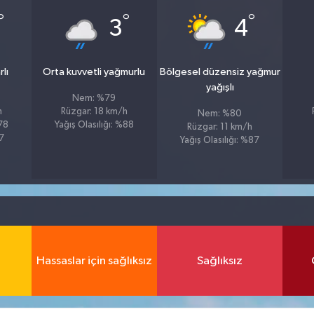
°
°
°
3
4
lı
Orta kuvvetli yağmurlu
Bölgesel düzensiz yağmur
yağışlı
Nem: %79
h
Rüzgar: 18 km/h
Nem: %80
%78
Yağış Olasılığı: %88
Rüzgar: 11 km/h
27
Yağış Olasılığı: %87
Hassaslar için sağlıksız
Sağlıksız