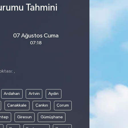
Durumu Tahmini
07 Ağustos Cuma
07:18
ktası: ,
Ardahan
Artvin
Aydın
Çanakkale
Çankırı
Çorum
ntep
Giresun
Gümüşhane