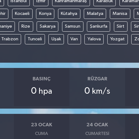
a
İstanbul
İzmir
Kahramanmaraş
Karabük
Karama
hir
Kocaeli
Konya
Kütahya
Malatya
Manisa
aniye
Rize
Sakarya
Samsun
Şanlıurfa
Siirt
Si
Trabzon
Tunceli
Uşak
Van
Yalova
Yozgat
Z
BASINÇ
RÜZGAR
0
0
hpa
km/s
23 OCAK
24 OCAK
CUMA
CUMARTESI