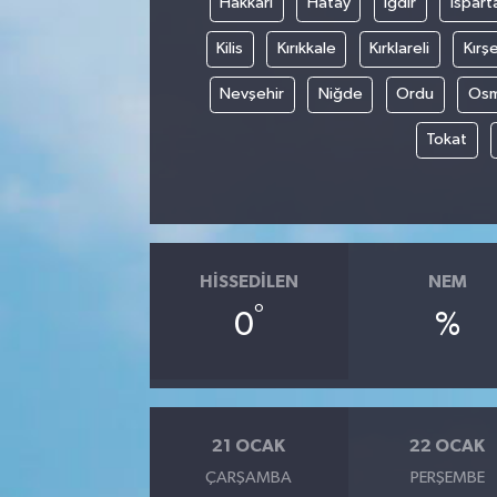
Hakkâri
Hatay
Iğdır
Ispart
Kilis
Kırıkkale
Kırklareli
Kırşe
Nevşehir
Niğde
Ordu
Osm
Tokat
HISSEDILEN
NEM
°
0
%
21 OCAK
22 OCAK
ÇARŞAMBA
PERŞEMBE