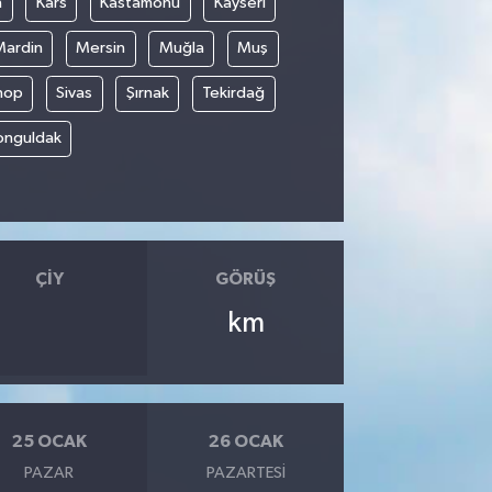
n
Kars
Kastamonu
Kayseri
Mardin
Mersin
Muğla
Muş
nop
Sivas
Şırnak
Tekirdağ
onguldak
ÇIY
GÖRÜŞ
km
25 OCAK
26 OCAK
PAZAR
PAZARTESI