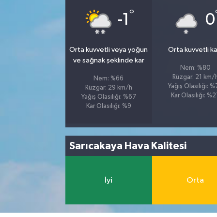
°
-1
0
Orta kuvvetli veya yoğun
Orta kuvvetli kar
ve sağnak şeklinde kar
Nem: %80
Rüzgar: 21 km/
Nem: %66
Yağış Olasılığı: 
Rüzgar: 29 km/h
Kar Olasılığı: %
Yağış Olasılığı: %67
Kar Olasılığı: %9
Sarıcakaya Hava Kalitesi
İyi
Orta