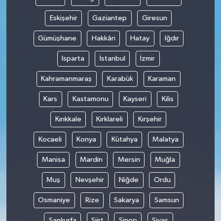
Eskişehir
Gaziantep
Giresun
Gümüşhane
Hakkâri
Hatay
Iğdır
Isparta
İstanbul
İzmir
Kahramanmaraş
Karabük
Karaman
Kars
Kastamonu
Kayseri
Kilis
Kırıkkale
Kırklareli
Kırşehir
Kocaeli
Konya
Kütahya
Malatya
Manisa
Mardin
Mersin
Muğla
Muş
Nevşehir
Niğde
Ordu
Osmaniye
Rize
Sakarya
Samsun
Şanlıurfa
Siirt
Sinop
Sivas