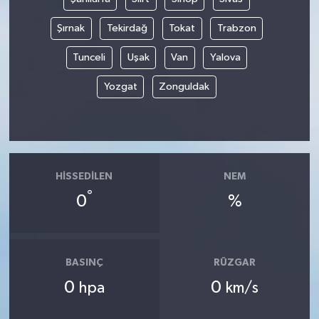
Şırnak
Tekirdağ
Tokat
Trabzon
Tunceli
Uşak
Van
Yalova
Yozgat
Zonguldak
HISSEDILEN
NEM
°
0
%
BASINÇ
RÜZGAR
0
0
hpa
km/s