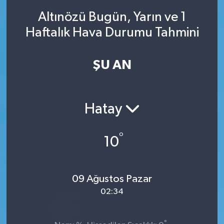
Altınözü Bugün, Yarın ve 1
SINAVLAR
AKADEMİK/BİLİM
Haftalık Hava Durumu Tahmini
YARIŞMA/ETKİNLİKLER
MEVZUAT/KARARLAR
ŞU AN
ANKET
Hatay
°
10
09 Ağustos Pazar
02:34
°