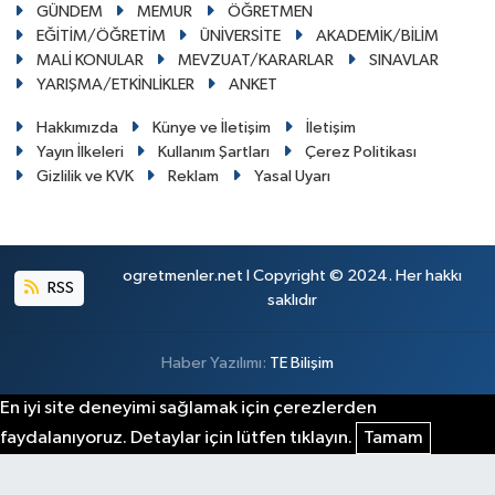
GÜNDEM
MEMUR
ÖĞRETMEN
EĞİTİM/ÖĞRETİM
ÜNİVERSİTE
AKADEMİK/BİLİM
MALİ KONULAR
MEVZUAT/KARARLAR
SINAVLAR
YARIŞMA/ETKİNLİKLER
ANKET
Hakkımızda
Künye ve İletişim
İletişim
Yayın İlkeleri
Kullanım Şartları
Çerez Politikası
Gizlilik ve KVK
Reklam
Yasal Uyarı
ogretmenler.net I Copyright © 2024. Her hakkı
RSS
saklıdır
Haber Yazılımı:
TE Bilişim
En iyi site deneyimi sağlamak için çerezlerden
faydalanıyoruz. Detaylar için lütfen tıklayın.
Tamam