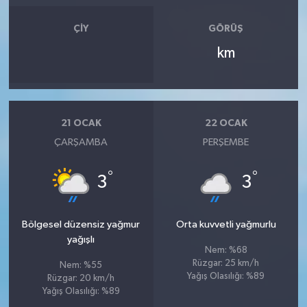
ÇIY
GÖRÜŞ
km
21 OCAK
22 OCAK
ÇARŞAMBA
PERŞEMBE
°
°
3
3
Bölgesel düzensiz yağmur
Orta kuvvetli yağmurlu
yağışlı
Nem: %68
Rüzgar: 25 km/h
Nem: %55
Yağış Olasılığı: %89
Rüzgar: 20 km/h
Yağış Olasılığı: %89