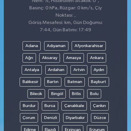
Nem: %, Hissedilen Sıcaklık: 0
,
Basınç: 0 hPa, Rüzgar: 0 km/s, Çiy
Noktası: ,
Görüş Mesafesi: km, Gün Doğumu:
7:44, Gün Batımı: 17:49
Adana
Adıyaman
Afyonkarahisar
Ağrı
Aksaray
Amasya
Ankara
Antalya
Ardahan
Artvin
Aydın
Balıkesir
Bartın
Batman
Bayburt
Bilecik
Bingöl
Bitlis
Bolu
Burdur
Bursa
Çanakkale
Çankırı
Çorum
Denizli
Diyarbakır
Düzce
Edirne
Elazığ
Erzincan
Erzurum