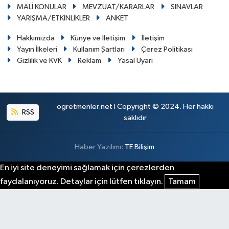
MALİ KONULAR
MEVZUAT/KARARLAR
SINAVLAR
YARIŞMA/ETKİNLİKLER
ANKET
Hakkımızda
Künye ve İletişim
İletişim
Yayın İlkeleri
Kullanım Şartları
Çerez Politikası
Gizlilik ve KVK
Reklam
Yasal Uyarı
ogretmenler.net I Copyright © 2024. Her hakkı
RSS
saklıdır
Haber Yazılımı:
TE Bilişim
En iyi site deneyimi sağlamak için çerezlerden
faydalanıyoruz. Detaylar için lütfen tıklayın.
Tamam