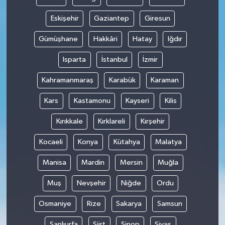
Eskişehir
Gaziantep
Giresun
Gümüşhane
Hakkâri
Hatay
Iğdır
Isparta
İstanbul
İzmir
Kahramanmaraş
Karabük
Karaman
Kars
Kastamonu
Kayseri
Kilis
Kırıkkale
Kırklareli
Kırşehir
Kocaeli
Konya
Kütahya
Malatya
Manisa
Mardin
Mersin
Muğla
Muş
Nevşehir
Niğde
Ordu
Osmaniye
Rize
Sakarya
Samsun
Şanlıurfa
Siirt
Sinop
Sivas