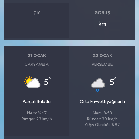
ÇIY
GÖRÜŞ
km
21 OCAK
22 OCAK
ÇARŞAMBA
PERŞEMBE
°
°
5
5
Parçalı Bulutlu
Orta kuvvetli yağmurlu
Nem: %47
Nem: %58
Rüzgar: 23 km/h
Rüzgar: 30 km/h
Yağış Olasılığı: %87