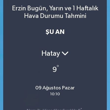
Erzin Bugün, Yarın ve 1 Haftalık
SINAVLAR
AKADEMİK/BİLİM
Hava Durumu Tahmini
YARIŞMA/ETKİNLİKLER
MEVZUAT/KARARLAR
ŞU AN
ANKET
Hatay
°
9
09 Ağustos Pazar
10:10
°