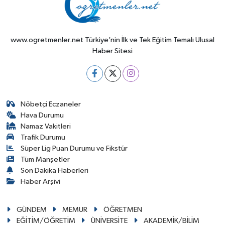
www.ogretmenler.net Türkiye’nin İlk ve Tek Eğitim Temalı Ulusal
Haber Sitesi
Nöbetçi Eczaneler
Hava Durumu
Namaz Vakitleri
Trafik Durumu
Süper Lig Puan Durumu ve Fikstür
Tüm Manşetler
Son Dakika Haberleri
Haber Arşivi
GÜNDEM
MEMUR
ÖĞRETMEN
EĞİTİM/ÖĞRETİM
ÜNİVERSİTE
AKADEMİK/BİLİM