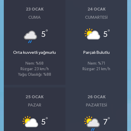
23 OCAK
24 OCAK
CUMA
CUMARTESI
°
°
5
5
Orta kuvvetli yağmurlu
Parçalı Bulutlu
Nem: %68
Nem: %71
Rüzgar: 23 km/h
Rüzgar: 21 km/h
Yağış Olasılığı: %88
25 OCAK
26 OCAK
PAZAR
PAZARTESI
°
°
5
7