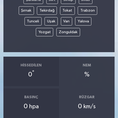
Şırnak
Tekirdağ
Tokat
Trabzon
Tunceli
Uşak
Van
Yalova
Yozgat
Zonguldak
HISSEDILEN
NEM
°
0
%
BASINÇ
RÜZGAR
0
0
hpa
km/s