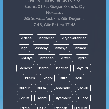
Nem: %, Hissedilen Sıcaklık: 0
,
Basınç: 0 hPa, Rüzgar: 0 km/s, Çiy
Noktası: ,
Görüş Mesafesi: km, Gün Doğumu:
7:46, Gün Batımı: 17:48
Adana
Adıyaman
Afyonkarahisar
Ağrı
Aksaray
Amasya
Ankara
Antalya
Ardahan
Artvin
Aydın
Balıkesir
Bartın
Batman
Bayburt
Bilecik
Bingöl
Bitlis
Bolu
Burdur
Bursa
Çanakkale
Çankırı
Çorum
Denizli
Diyarbakır
Düzce
Edirne
Elazığ
Erzincan
Erzurum