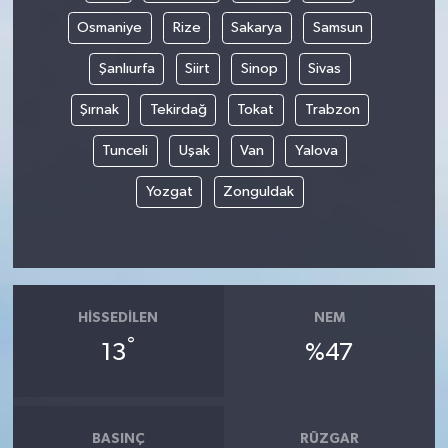
Osmaniye
Rize
Sakarya
Samsun
Şanlıurfa
Siirt
Sinop
Sivas
Şırnak
Tekirdağ
Tokat
Trabzon
Tunceli
Uşak
Van
Yalova
Yozgat
Zonguldak
HISSEDILEN
NEM
°
13
%47
BASINÇ
RÜZGAR