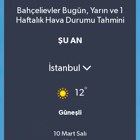
Bahçelievler Bugün, Yarın ve 1
SINAVLAR
AKADEMİK/BİLİM
Haftalık Hava Durumu Tahmini
YARIŞMA/ETKİNLİKLER
MEVZUAT/KARARLAR
ŞU AN
ANKET
İstanbul
°
12
Güneşli
10 Mart Salı