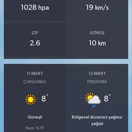
1028
19
hpa
km/s
ÇIY
GÖRÜŞ
2.6
10
km
11 MART
12 MART
ÇARŞAMBA
PERŞEMBE
°
°
8
8
Güneşli
Bölgesel düzensiz yağmur
yağışlı
Nem: %79