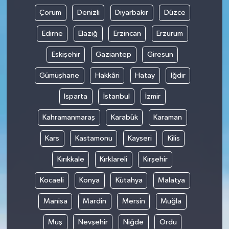
Çorum
Denizli
Diyarbakır
Düzce
Edirne
Elazığ
Erzincan
Erzurum
Eskişehir
Gaziantep
Giresun
Gümüşhane
Hakkâri
Hatay
Iğdır
Isparta
İstanbul
İzmir
Kahramanmaraş
Karabük
Karaman
Kars
Kastamonu
Kayseri
Kilis
Kırıkkale
Kırklareli
Kırşehir
Kocaeli
Konya
Kütahya
Malatya
Manisa
Mardin
Mersin
Muğla
Muş
Nevşehir
Niğde
Ordu