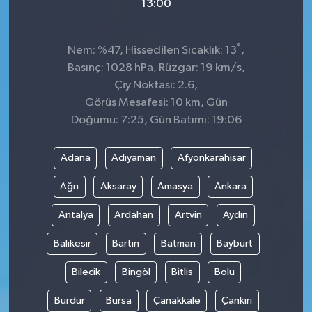
13:00
°
Nem: %47, Hissedilen Sıcaklık: 13
,
Basınç: 1028 hPa, Rüzgar: 19 km/s,
Çiy Noktası: 2.6,
Görüş Mesafesi: 10 km, Gün
Doğumu: 7:25, Gün Batımı: 19:06
Adana
Adıyaman
Afyonkarahisar
Ağrı
Aksaray
Amasya
Ankara
Antalya
Ardahan
Artvin
Aydın
Balıkesir
Bartın
Batman
Bayburt
Bilecik
Bingöl
Bitlis
Bolu
Burdur
Bursa
Çanakkale
Çankırı