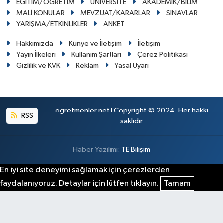
EĞİTİM/ÖĞRETİM
ÜNİVERSİTE
AKADEMİK/BİLİM
MALİ KONULAR
MEVZUAT/KARARLAR
SINAVLAR
YARIŞMA/ETKİNLİKLER
ANKET
Hakkımızda
Künye ve İletişim
İletişim
Yayın İlkeleri
Kullanım Şartları
Çerez Politikası
Gizlilik ve KVK
Reklam
Yasal Uyarı
ogretmenler.net I Copyright © 2024. Her hakkı
RSS
saklıdır
Haber Yazılımı:
TE Bilişim
En iyi site deneyimi sağlamak için çerezlerden
faydalanıyoruz. Detaylar için lütfen tıklayın.
Tamam