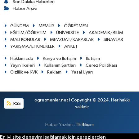
Son Dakika Haberleri
Haber Arşivi
GÜNDEM
MEMUR
ÖĞRETMEN
EĞİTİM/ÖĞRETİM
ÜNİVERSİTE
AKADEMİK/BİLİM
MALİ KONULAR
MEVZUAT/KARARLAR
SINAVLAR
YARIŞMA/ETKİNLİKLER
ANKET
Hakkımızda
Künye ve İletişim
İletişim
Yayın İlkeleri
Kullanım Şartları
Çerez Politikası
Gizlilik ve KVK
Reklam
Yasal Uyarı
ogretmenler.net I Copyright © 2024. Her hakkı
RSS
saklıdır
Haber Yazılımı:
TE Bilişim
En iyi site deneyimi sağlamak için çerezlerden