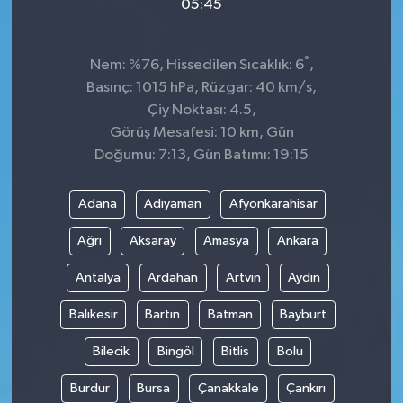
05:45
°
Nem: %76, Hissedilen Sıcaklık: 6
,
Basınç: 1015 hPa, Rüzgar: 40 km/s,
Çiy Noktası: 4.5,
Görüş Mesafesi: 10 km, Gün
Doğumu: 7:13, Gün Batımı: 19:15
Adana
Adıyaman
Afyonkarahisar
Ağrı
Aksaray
Amasya
Ankara
Antalya
Ardahan
Artvin
Aydın
Balıkesir
Bartın
Batman
Bayburt
Bilecik
Bingöl
Bitlis
Bolu
Burdur
Bursa
Çanakkale
Çankırı