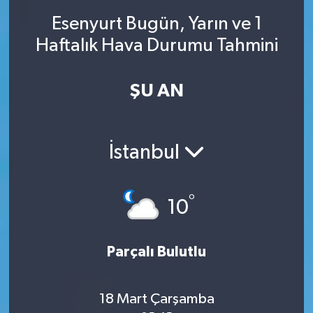
Esenyurt Bugün, Yarın ve 1
SINAVLAR
AKADEMİK/BİLİM
Haftalık Hava Durumu Tahmini
YARIŞMA/ETKİNLİKLER
MEVZUAT/KARARLAR
ŞU AN
ANKET
İstanbul
°
10
Parçalı Bulutlu
18 Mart Çarşamba