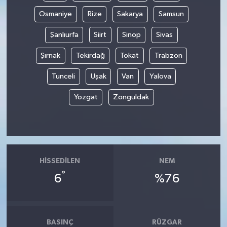
Osmaniye
Rize
Sakarya
Samsun
Şanlıurfa
Siirt
Sinop
Sivas
Şırnak
Tekirdağ
Tokat
Trabzon
Tunceli
Uşak
Van
Yalova
Yozgat
Zonguldak
HISSEDILEN
NEM
°
6
%76
BASINÇ
RÜZGAR