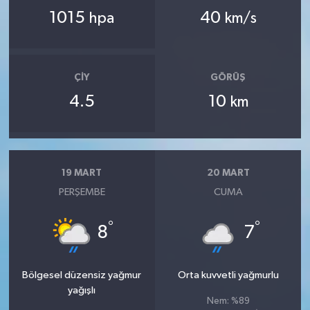
1015
40
hpa
km/s
ÇIY
GÖRÜŞ
4.5
10
km
19 MART
20 MART
PERŞEMBE
CUMA
°
°
8
7
Bölgesel düzensiz yağmur
Orta kuvvetli yağmurlu
yağışlı
Nem: %89