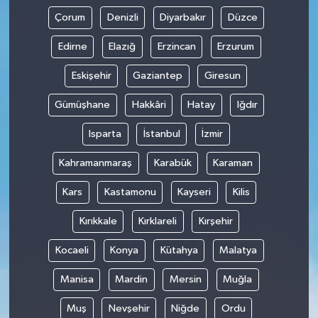
Çorum
Denizli
Diyarbakır
Düzce
Edirne
Elazığ
Erzincan
Erzurum
Eskişehir
Gaziantep
Giresun
Gümüşhane
Hakkâri
Hatay
Iğdır
Isparta
İstanbul
İzmir
Kahramanmaraş
Karabük
Karaman
Kars
Kastamonu
Kayseri
Kilis
Kırıkkale
Kırklareli
Kırşehir
Kocaeli
Konya
Kütahya
Malatya
Manisa
Mardin
Mersin
Muğla
Muş
Nevşehir
Niğde
Ordu