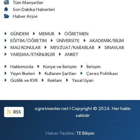
Tüm Manşetler
Son Dakika Haberleri
Haber Arşivi
GÜNDEM
MEMUR
ÖĞRETMEN
EĞİTİM/ÖĞRETİM
ÜNİVERSİTE
AKADEMİK/BİLİM
MALİ KONULAR
MEVZUAT/KARARLAR
SINAVLAR
YARIŞMA/ETKİNLİKLER
ANKET
Hakkımızda
Künye ve İletişim
İletişim
Yayın İlkeleri
Kullanım Şartları
Çerez Politikası
Gizlilik ve KVK
Reklam
Yasal Uyarı
ogretmenler.net I Copyright © 2024. Her hakkı
RSS
saklıdır
Haber Yazılımı:
TE Bilişim