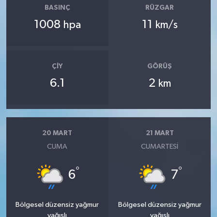
BASINÇ
RÜZGAR
1008
11
hpa
km/s
ÇIY
GÖRÜŞ
6.1
2
km
20 MART
21 MART
CUMA
CUMARTESI
°
°
6
7
Bölgesel düzensiz yağmur
Bölgesel düzensiz yağmur
yağışlı
yağışlı