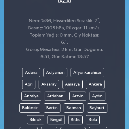
06:30
°
Nem: %86, Hissedilen Sıcaklık: 7
,
Basınç: 1008 hPa, Rüzgar: 11 km/s,
Toplam Yağış: 0 mm, Çiy Noktası:
6.1,
Görüş Mesafesi: 2 km, Gün Doğumu:
6:51, Gün Batımı: 18:57
Adana
Adıyaman
Afyonkarahisar
Ağrı
Aksaray
Amasya
Ankara
Antalya
Ardahan
Artvin
Aydın
Balıkesir
Bartın
Batman
Bayburt
Bilecik
Bingöl
Bitlis
Bolu