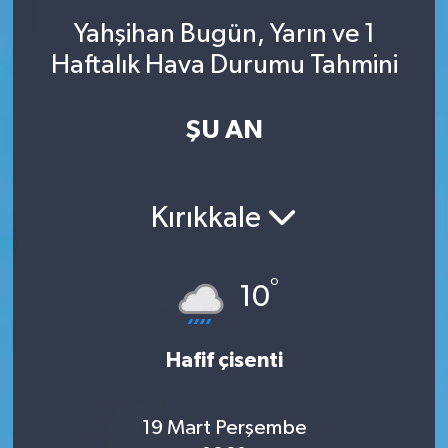
Yahşihan Bugün, Yarın ve 1
SINAVLAR
AKADEMİK/BİLİM
Haftalık Hava Durumu Tahmini
YARIŞMA/ETKİNLİKLER
MEVZUAT/KARARLAR
ŞU AN
ANKET
Kırıkkale
°
10
Hafif çisenti
19 Mart Perşembe