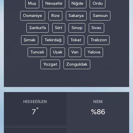
Muş
Nevşehir
Niğde
Ordu
Osmaniye
Rize
Sakarya
Samsun
Şanlıurfa
Siirt
Sinop
Sivas
Şırnak
Tekirdağ
Tokat
Trabzon
Tunceli
Uşak
Van
Yalova
Yozgat
Zonguldak
HISSEDILEN
NEM
°
7
%86