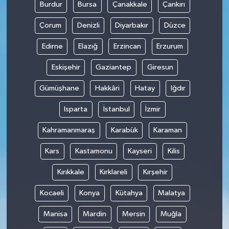
Burdur
Bursa
Çanakkale
Çankırı
Çorum
Denizli
Diyarbakır
Düzce
Edirne
Elazığ
Erzincan
Erzurum
Eskişehir
Gaziantep
Giresun
Gümüşhane
Hakkâri
Hatay
Iğdır
Isparta
İstanbul
İzmir
Kahramanmaraş
Karabük
Karaman
Kars
Kastamonu
Kayseri
Kilis
Kırıkkale
Kırklareli
Kırşehir
Kocaeli
Konya
Kütahya
Malatya
Manisa
Mardin
Mersin
Muğla