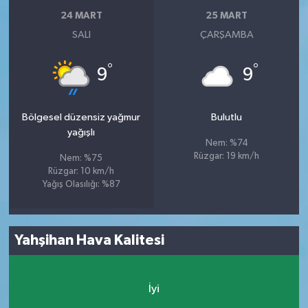
24 MART
25 MART
SALI
ÇARŞAMBA
°
°
9
9
Bölgesel düzensiz yağmur
Bulutlu
yağışlı
Nem: %74
Rüzgar: 19 km/h
Nem: %75
Rüzgar: 10 km/h
Yağış Olasılığı: %87
Yahşihan Hava Kalitesi
İyi