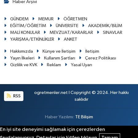
Haber Arşivi
GÜNDEM
MEMUR
ÖĞRETMEN
EĞİTİM/ÖĞRETİM
ÜNİVERSİTE
AKADEMİK/BİLİM
MALİ KONULAR
MEVZUAT/KARARLAR
SINAVLAR
YARIŞMA/ETKİNLİKLER
ANKET
Hakkımızda
Künye ve İletişim
İletişim
Yayın İlkeleri
Kullanım Şartları
Çerez Politikası
Gizlilik ve KVK
Reklam
Yasal Uyarı
ogretmenler.net I Copyright © 2024. Her hakkı
RSS
saklıdır
Haber Yazılımı:
TE Bilişim
En iyi site deneyimi sağlamak için çerezlerden
faydalanıyoruz. Detaylar için lütfen tıklayın.
Tamam