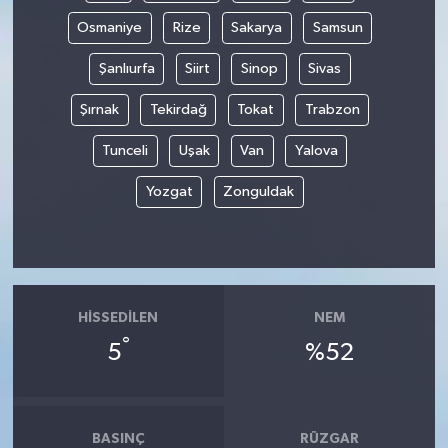
Osmaniye
Rize
Sakarya
Samsun
Şanlıurfa
Siirt
Sinop
Sivas
Şırnak
Tekirdağ
Tokat
Trabzon
Tunceli
Uşak
Van
Yalova
Yozgat
Zonguldak
HISSEDILEN
NEM
°
5
%52
BASINÇ
RÜZGAR