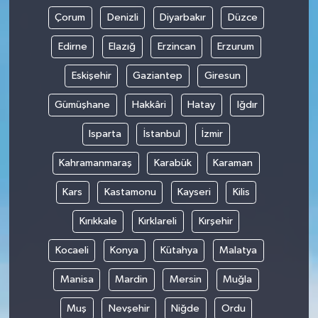
Çorum
Denizli
Diyarbakır
Düzce
Edirne
Elazığ
Erzincan
Erzurum
Eskişehir
Gaziantep
Giresun
Gümüşhane
Hakkâri
Hatay
Iğdır
Isparta
İstanbul
İzmir
Kahramanmaraş
Karabük
Karaman
Kars
Kastamonu
Kayseri
Kilis
Kırıkkale
Kırklareli
Kırşehir
Kocaeli
Konya
Kütahya
Malatya
Manisa
Mardin
Mersin
Muğla
Muş
Nevşehir
Niğde
Ordu