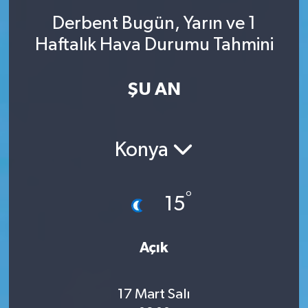
Derbent Bugün, Yarın ve 1
SINAVLAR
AKADEMİK/BİLİM
Haftalık Hava Durumu Tahmini
YARIŞMA/ETKİNLİKLER
MEVZUAT/KARARLAR
ŞU AN
ANKET
Konya
°
15
Açık
17 Mart Salı