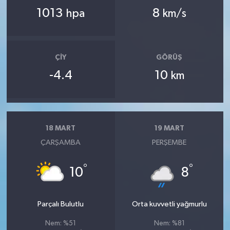
1013
8
hpa
km/s
ÇIY
GÖRÜŞ
-4.4
10
km
18 MART
19 MART
ÇARŞAMBA
PERŞEMBE
°
°
10
8
Parçalı Bulutlu
Orta kuvvetli yağmurlu
Nem: %51
Nem: %81