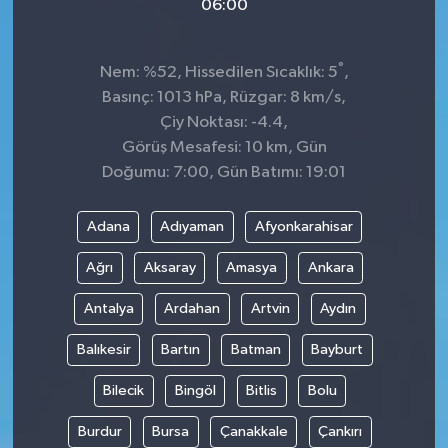
06:00
°
Nem: %52, Hissedilen Sıcaklık: 5
,
Basınç: 1013 hPa, Rüzgar: 8 km/s,
Çiy Noktası: -4.4,
Görüş Mesafesi: 10 km, Gün
Doğumu: 7:00, Gün Batımı: 19:01
Adana
Adıyaman
Afyonkarahisar
Ağrı
Aksaray
Amasya
Ankara
Antalya
Ardahan
Artvin
Aydın
Balıkesir
Bartın
Batman
Bayburt
Bilecik
Bingöl
Bitlis
Bolu
Burdur
Bursa
Çanakkale
Çankırı