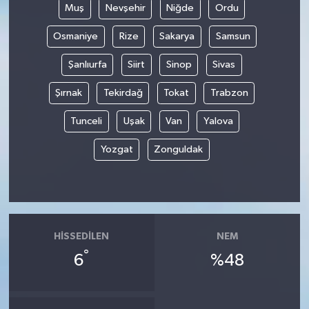
Muş
Nevşehir
Niğde
Ordu
Osmaniye
Rize
Sakarya
Samsun
Şanlıurfa
Siirt
Sinop
Sivas
Şırnak
Tekirdağ
Tokat
Trabzon
Tunceli
Uşak
Van
Yalova
Yozgat
Zonguldak
HISSEDILEN
NEM
°
6
%48