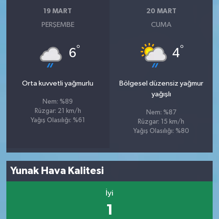
19 MART
20 MART
PERŞEMBE
CUMA
°
°
6
4
Orta kuvvetli yağmurlu
Bölgesel düzensiz yağmur
yağışlı
Nem: %89
Rüzgar: 21 km/h
Nem: %87
Yağış Olasılığı: %61
Rüzgar: 15 km/h
Yağış Olasılığı: %80
Yunak Hava Kalitesi
İyi
1