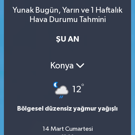
Yunak Bugün, Yarın ve 1 Haftalık
SINAVLAR
AKADEMİK/BİLİM
Hava Durumu Tahmini
YARIŞMA/ETKİNLİKLER
MEVZUAT/KARARLAR
ŞU AN
ANKET
Konya
°
12
Bölgesel düzensiz yağmur yağışlı
14 Mart Cumartesi