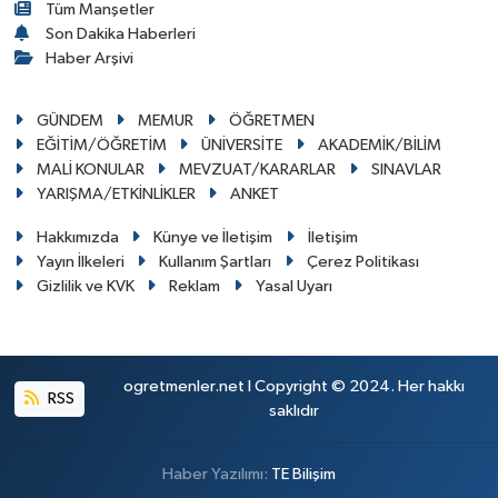
Tüm Manşetler
Son Dakika Haberleri
Haber Arşivi
GÜNDEM
MEMUR
ÖĞRETMEN
EĞİTİM/ÖĞRETİM
ÜNİVERSİTE
AKADEMİK/BİLİM
MALİ KONULAR
MEVZUAT/KARARLAR
SINAVLAR
YARIŞMA/ETKİNLİKLER
ANKET
Hakkımızda
Künye ve İletişim
İletişim
Yayın İlkeleri
Kullanım Şartları
Çerez Politikası
Gizlilik ve KVK
Reklam
Yasal Uyarı
ogretmenler.net I Copyright © 2024. Her hakkı
RSS
saklıdır
Haber Yazılımı:
TE Bilişim