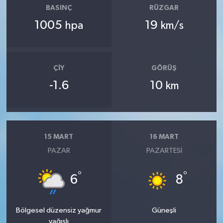
BASINÇ
RÜZGAR
1005
19
hpa
km/s
ÇIY
GÖRÜŞ
-1.6
10
km
15 MART
16 MART
PAZAR
PAZARTESI
°
°
6
8
Bölgesel düzensiz yağmur
Güneşli
yağışlı