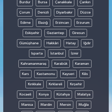
Burdur
Bursa
Çanakkale
Çankırı
Çorum
Denizli
Diyarbakır
Düzce
Edirne
Elazığ
Erzincan
Erzurum
Eskişehir
Gaziantep
Giresun
Gümüşhane
Hakkâri
Hatay
Iğdır
Isparta
İstanbul
İzmir
Kahramanmaraş
Karabük
Karaman
Kars
Kastamonu
Kayseri
Kilis
Kırıkkale
Kırklareli
Kırşehir
Kocaeli
Konya
Kütahya
Malatya
Manisa
Mardin
Mersin
Muğla