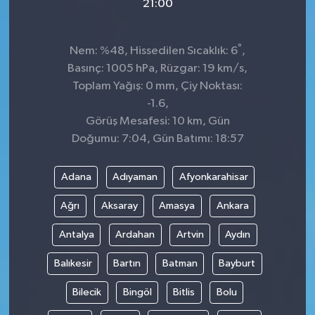
21:00
°
Nem: %48, Hissedilen Sıcaklık: 6
,
Basınç: 1005 hPa, Rüzgar: 19 km/s,
Toplam Yağış: 0 mm, Çiy Noktası:
-1.6,
Görüş Mesafesi: 10 km, Gün
Doğumu: 7:04, Gün Batımı: 18:57
Adana
Adıyaman
Afyonkarahisar
Ağrı
Aksaray
Amasya
Ankara
Antalya
Ardahan
Artvin
Aydın
Balıkesir
Bartın
Batman
Bayburt
Bilecik
Bingöl
Bitlis
Bolu