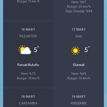
Rüzgar: 15 km/h
Nem: %67
Rüzgar: 20 km/h
Yağış Olasılığı: %84
16 MART
17 MART
PAZARTESI
SALI
°
°
5
5
Parçalı Bulutlu
Güneşli
Nem: %73
Nem: %69
Rüzgar: 18 km/h
Rüzgar: 10 km/h
18 MART
19 MART
ÇARŞAMBA
PERŞEMBE