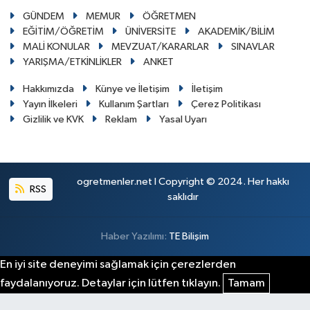
GÜNDEM
MEMUR
ÖĞRETMEN
EĞİTİM/ÖĞRETİM
ÜNİVERSİTE
AKADEMİK/BİLİM
MALİ KONULAR
MEVZUAT/KARARLAR
SINAVLAR
YARIŞMA/ETKİNLİKLER
ANKET
Hakkımızda
Künye ve İletişim
İletişim
Yayın İlkeleri
Kullanım Şartları
Çerez Politikası
Gizlilik ve KVK
Reklam
Yasal Uyarı
ogretmenler.net I Copyright © 2024. Her hakkı
RSS
saklıdır
Haber Yazılımı:
TE Bilişim
En iyi site deneyimi sağlamak için çerezlerden
faydalanıyoruz. Detaylar için lütfen tıklayın.
Tamam