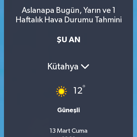
Aslanapa Bugün, Yarın ve 1
SINAVLAR
AKADEMİK/BİLİM
Haftalık Hava Durumu Tahmini
YARIŞMA/ETKİNLİKLER
MEVZUAT/KARARLAR
ŞU AN
ANKET
Kütahya
°
12
Güneşli
13 Mart Cuma