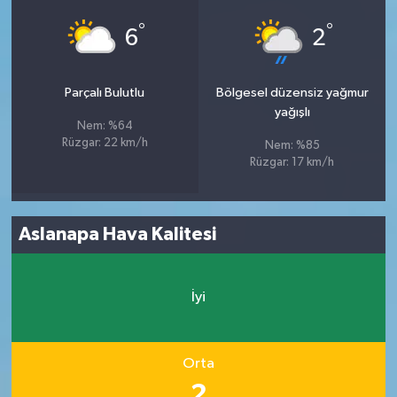
°
°
6
2
Parçalı Bulutlu
Bölgesel düzensiz yağmur
yağışlı
Nem: %64
Rüzgar: 22 km/h
Nem: %85
Rüzgar: 17 km/h
Aslanapa Hava Kalitesi
İyi
Orta
2