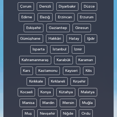
Çorum
Denizli
Diyarbakır
Düzce
Edirne
Elazığ
Erzincan
Erzurum
Eskişehir
Gaziantep
Giresun
Gümüşhane
Hakkâri
Hatay
Iğdır
Isparta
İstanbul
İzmir
Kahramanmaraş
Karabük
Karaman
Kars
Kastamonu
Kayseri
Kilis
Kırıkkale
Kırklareli
Kırşehir
Kocaeli
Konya
Kütahya
Malatya
Manisa
Mardin
Mersin
Muğla
Muş
Nevşehir
Niğde
Ordu