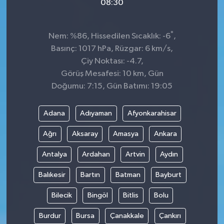
08:30
°
Nem: %86, Hissedilen Sıcaklık: -6
,
Basınç: 1017 hPa, Rüzgar: 6 km/s,
Çiy Noktası: -4.7,
Görüş Mesafesi: 10 km, Gün
Doğumu: 7:15, Gün Batımı: 19:05
Adana
Adıyaman
Afyonkarahisar
Ağrı
Aksaray
Amasya
Ankara
Antalya
Ardahan
Artvin
Aydın
Balıkesir
Bartın
Batman
Bayburt
Bilecik
Bingöl
Bitlis
Bolu
Burdur
Bursa
Çanakkale
Çankırı