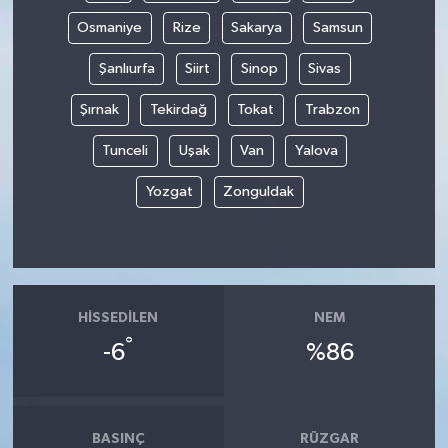
Osmaniye
Rize
Sakarya
Samsun
Şanlıurfa
Siirt
Sinop
Sivas
Şırnak
Tekirdağ
Tokat
Trabzon
Tunceli
Uşak
Van
Yalova
Yozgat
Zonguldak
HISSEDILEN
NEM
°
-6
%86
BASINÇ
RÜZGAR