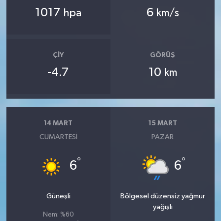
1017
6
hpa
km/s
ÇIY
GÖRÜŞ
-4.7
10
km
14 MART
15 MART
CUMARTESI
PAZAR
°
°
6
6
Güneşli
Bölgesel düzensiz yağmur
yağışlı
Nem: %60