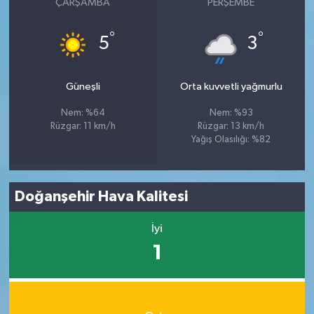
ÇARŞAMBA
PERŞEMBE
°
°
5
3
Güneşli
Orta kuvvetli yağmurlu
Nem: %64
Nem: %93
Rüzgar: 11 km/h
Rüzgar: 13 km/h
Yağış Olasılığı: %82
Doğanşehir Hava Kalitesi
İyi
1