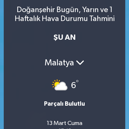
Doğanşehir Bugün, Yarın ve 1
SINAVLAR
AKADEMİK/BİLİM
Haftalık Hava Durumu Tahmini
YARIŞMA/ETKİNLİKLER
MEVZUAT/KARARLAR
ŞU AN
ANKET
Malatya
°
6
Parçalı Bulutlu
13 Mart Cuma