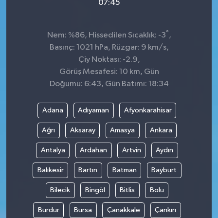
07:45
°
Nem: %86, Hissedilen Sıcaklık: -3
,
Basınç: 1021 hPa, Rüzgar: 9 km/s,
Çiy Noktası: -2.9,
Görüş Mesafesi: 10 km, Gün
Doğumu: 6:43, Gün Batımı: 18:34
Adana
Adıyaman
Afyonkarahisar
Ağrı
Aksaray
Amasya
Ankara
Antalya
Ardahan
Artvin
Aydın
Balıkesir
Bartın
Batman
Bayburt
Bilecik
Bingöl
Bitlis
Bolu
Burdur
Bursa
Çanakkale
Çankırı