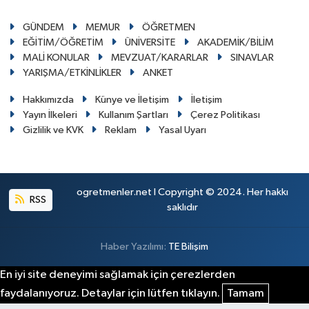
GÜNDEM
MEMUR
ÖĞRETMEN
EĞİTİM/ÖĞRETİM
ÜNİVERSİTE
AKADEMİK/BİLİM
MALİ KONULAR
MEVZUAT/KARARLAR
SINAVLAR
YARIŞMA/ETKİNLİKLER
ANKET
Hakkımızda
Künye ve İletişim
İletişim
Yayın İlkeleri
Kullanım Şartları
Çerez Politikası
Gizlilik ve KVK
Reklam
Yasal Uyarı
ogretmenler.net I Copyright © 2024. Her hakkı
RSS
saklıdır
Haber Yazılımı:
TE Bilişim
En iyi site deneyimi sağlamak için çerezlerden
faydalanıyoruz. Detaylar için lütfen tıklayın.
Tamam