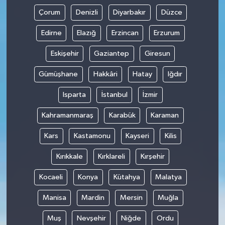
Çorum
Denizli
Diyarbakır
Düzce
Edirne
Elazığ
Erzincan
Erzurum
Eskişehir
Gaziantep
Giresun
Gümüşhane
Hakkâri
Hatay
Iğdır
Isparta
İstanbul
İzmir
Kahramanmaraş
Karabük
Karaman
Kars
Kastamonu
Kayseri
Kilis
Kırıkkale
Kırklareli
Kırşehir
Kocaeli
Konya
Kütahya
Malatya
Manisa
Mardin
Mersin
Muğla
Muş
Nevşehir
Niğde
Ordu