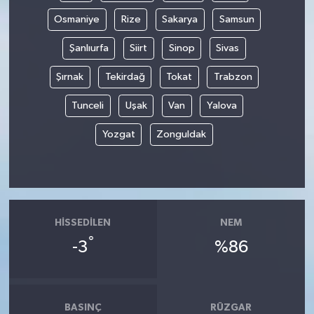
Osmaniye
Rize
Sakarya
Samsun
Şanlıurfa
Siirt
Sinop
Sivas
Şırnak
Tekirdağ
Tokat
Trabzon
Tunceli
Uşak
Van
Yalova
Yozgat
Zonguldak
HISSEDILEN
NEM
°
-3
%86
BASINÇ
RÜZGAR