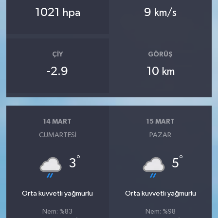
1021
9
hpa
km/s
ÇIY
GÖRÜŞ
-2.9
10
km
14 MART
15 MART
CUMARTESI
PAZAR
°
°
3
5
Orta kuvvetli yağmurlu
Orta kuvvetli yağmurlu
Nem: %83
Nem: %98