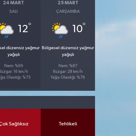
24 MART
25 MART
SALI
ÇARŞAMBA
°
°
12
10
sel düzensiz yağmur
Bölgesel düzensiz yağmur
yağışlı
yağışlı
Nem: %69
Nem: %87
Rüzgar: 16 km/h
Rüzgar: 28 km/h
ğış Olasılığı: %75
Yağış Olasılığı: %76
Çok Sağlıksız
Tehlikeli