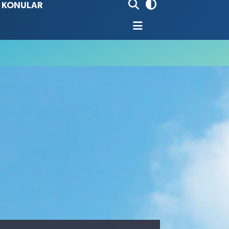
İ KONULAR
80
%0.18
9000
%0.19
0
,00
%0