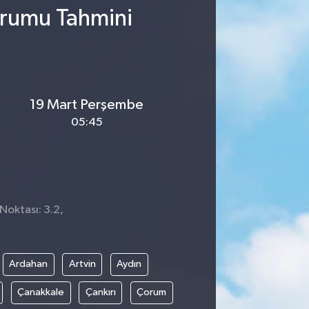
urumu Tahmini
19 Mart Perşembe
05:45
Noktası: 3.2,
Ardahan
Artvin
Aydın
Çanakkale
Çankırı
Çorum