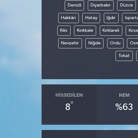
Denizli
Diyarbakır
Düzce
Hakkâri
Hatay
Iğdır
Ispart
Kilis
Kırıkkale
Kırklareli
Kırşe
Nevşehir
Niğde
Ordu
Osm
Tokat
HISSEDILEN
NEM
°
8
%63