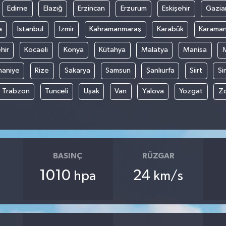
Edirne
Elazığ
Erzincan
Erzurum
Eskişehir
Gazia
a
İstanbul
İzmir
Kahramanmaraş
Karabük
Karama
hir
Kocaeli
Konya
Kütahya
Malatya
Manisa
aniye
Rize
Sakarya
Samsun
Şanlıurfa
Siirt
Si
Trabzon
Tunceli
Uşak
Van
Yalova
Yozgat
Z
BASINÇ
RÜZGAR
1010
24
hpa
km/s