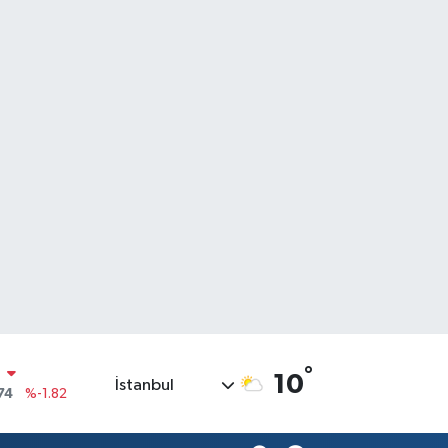
N
74
%-1.82
°
10
İstanbul
20
%0.02
90
%0.19