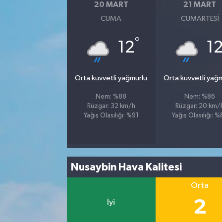
20 MART
21 MART
CUMA
CUMARTESI
°
12
1
Orta kuvvetli yağmurlu
Orta kuvvetli yağ
Nem: %88
Nem: %86
Rüzgar: 32 km/h
Rüzgar: 20 km/
Yağış Olasılığı: %91
Yağış Olasılığı: 
Nusaybin Hava Kalitesi
Orta
2
İyi