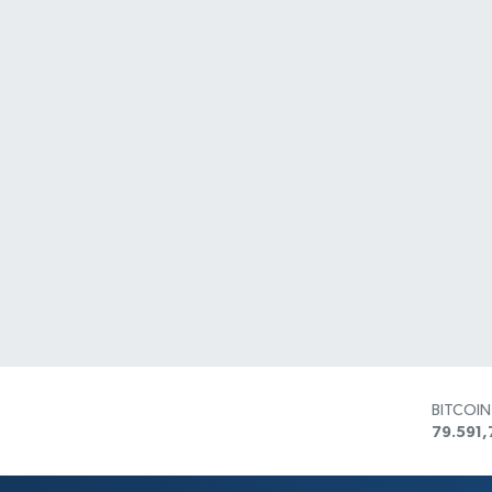
BITCOI
79.591,
DOLAR
45,436
EURO
53,386