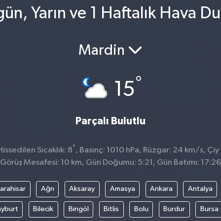
ün, Yarın ve 1 Haftalık Hava D
Mardin
°
15
Parçalı Bulutlu
°
ssedilen Sıcaklık: 8
, Basınç: 1010 hPa, Rüzgar: 24 km/s, Çiy 
Görüş Mesafesi: 10 km, Gün Doğumu: 5:21, Gün Batımı: 17:26
arahisar
Ağrı
Aksaray
Amasya
Ankara
Antalya
yburt
Bilecik
Bingöl
Bitlis
Bolu
Burdur
Bursa