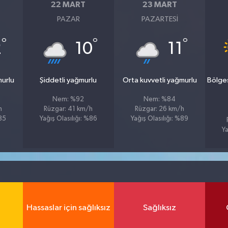
22 MART
23 MART
PAZAR
PAZARTESI
°
°
°
2
10
11
murlu
Şiddetli yağmurlu
Orta kuvvetli yağmurlu
Bölge
Nem: %92
Nem: %84
h
Rüzgar: 41 km/h
Rüzgar: 26 km/h
%85
Yağış Olasılığı: %86
Yağış Olasılığı: %89
Ya
Hassaslar için sağlıksız
Sağlıksız