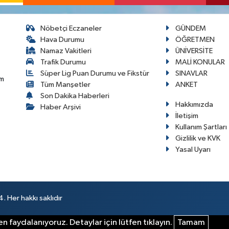
Nöbetçi Eczaneler
GÜNDEM
Hava Durumu
ÖĞRETMEN
Namaz Vakitleri
ÜNİVERSİTE
Trafik Durumu
MALİ KONULAR
Süper Lig Puan Durumu ve Fikstür
SINAVLAR
im
Tüm Manşetler
ANKET
Son Dakika Haberleri
Hakkımızda
Haber Arşivi
İletişim
Kullanım Şartları
Gizlilik ve KVK
Yasal Uyarı
 Her hakkı saklıdır
n faydalanıyoruz. Detaylar için lütfen tıklayın.
Tamam