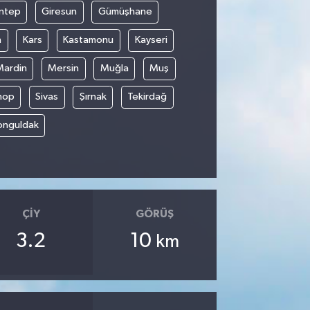
ntep
Giresun
Gümüşhane
n
Kars
Kastamonu
Kayseri
Mardin
Mersin
Muğla
Muş
nop
Sivas
Şırnak
Tekirdağ
onguldak
ÇIY
GÖRÜŞ
3.2
10
km