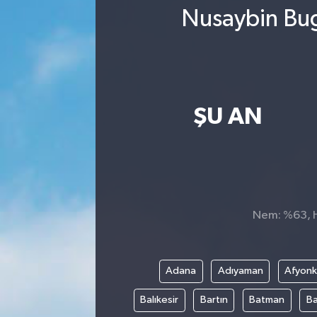
Nusaybin Bug
ŞU AN
Nem: %63, Hi
Adana
Adıyaman
Afyonk
Balıkesir
Bartın
Batman
Ba