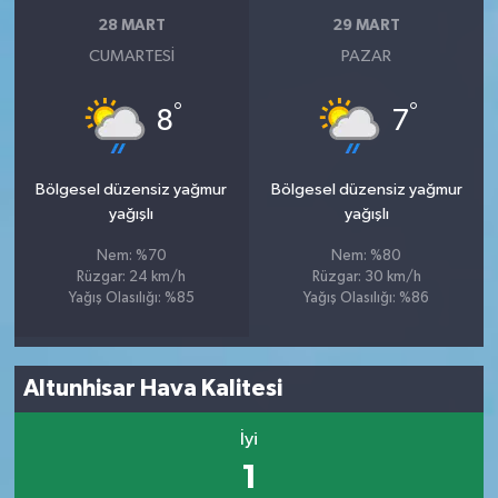
28 MART
29 MART
CUMARTESI
PAZAR
°
°
8
7
Bölgesel düzensiz yağmur
Bölgesel düzensiz yağmur
yağışlı
yağışlı
Nem: %70
Nem: %80
Rüzgar: 24 km/h
Rüzgar: 30 km/h
Yağış Olasılığı: %85
Yağış Olasılığı: %86
Altunhisar Hava Kalitesi
İyi
1