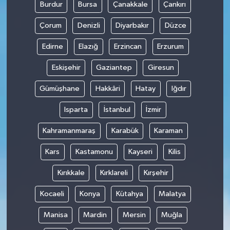
Burdur
Bursa
Çanakkale
Çankırı
Çorum
Denizli
Diyarbakır
Düzce
Edirne
Elazığ
Erzincan
Erzurum
Eskişehir
Gaziantep
Giresun
Gümüşhane
Hakkâri
Hatay
Iğdır
Isparta
İstanbul
İzmir
Kahramanmaraş
Karabük
Karaman
Kars
Kastamonu
Kayseri
Kilis
Kırıkkale
Kırklareli
Kırşehir
Kocaeli
Konya
Kütahya
Malatya
Manisa
Mardin
Mersin
Muğla