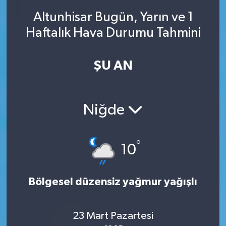
Altunhisar Bugün, Yarın ve 1
SINAVLAR
AKADEMİK/BİLİM
Haftalık Hava Durumu Tahmini
YARIŞMA/ETKİNLİKLER
MEVZUAT/KARARLAR
ŞU AN
ANKET
Niğde
°
10
Bölgesel düzensiz yağmur yağışlı
23 Mart Pazartesi