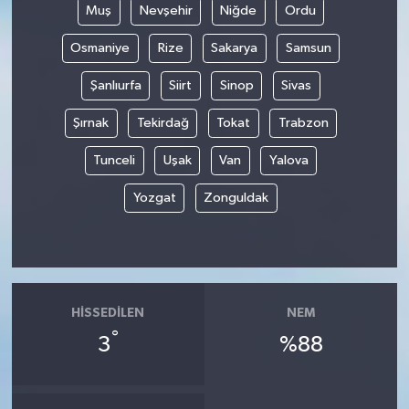
Muş
Nevşehir
Niğde
Ordu
Osmaniye
Rize
Sakarya
Samsun
Şanlıurfa
Siirt
Sinop
Sivas
Şırnak
Tekirdağ
Tokat
Trabzon
Tunceli
Uşak
Van
Yalova
Yozgat
Zonguldak
HISSEDILEN
NEM
°
3
%88