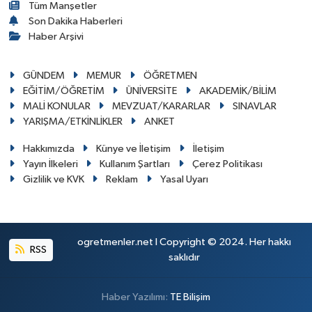
Tüm Manşetler
Son Dakika Haberleri
Haber Arşivi
GÜNDEM
MEMUR
ÖĞRETMEN
EĞİTİM/ÖĞRETİM
ÜNİVERSİTE
AKADEMİK/BİLİM
MALİ KONULAR
MEVZUAT/KARARLAR
SINAVLAR
YARIŞMA/ETKİNLİKLER
ANKET
Hakkımızda
Künye ve İletişim
İletişim
Yayın İlkeleri
Kullanım Şartları
Çerez Politikası
Gizlilik ve KVK
Reklam
Yasal Uyarı
ogretmenler.net I Copyright © 2024. Her hakkı
RSS
saklıdır
Haber Yazılımı:
TE Bilişim