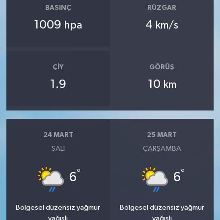
BASINÇ
RÜZGAR
1009
4
hpa
km/s
ÇIY
GÖRÜŞ
1.9
10
km
24 MART
25 MART
SALI
ÇARŞAMBA
°
°
6
6
Bölgesel düzensiz yağmur
Bölgesel düzensiz yağmur
yağışlı
yağışlı