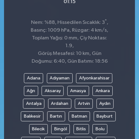
01:15
°
Nem: %88, Hissedilen Sıcaklık: 3
,
Basınç: 1009 hPa, Rüzgar: 4 km/s,
Toplam Yağış: 0 mm, Çiy Noktası:
1.9,
Görüş Mesafesi: 10 km, Gün
Doğumu: 6:40, Gün Batımı: 18:56
Adana
Adıyaman
Afyonkarahisar
Ağrı
Aksaray
Amasya
Ankara
Antalya
Ardahan
Artvin
Aydın
Balıkesir
Bartın
Batman
Bayburt
Bilecik
Bingöl
Bitlis
Bolu