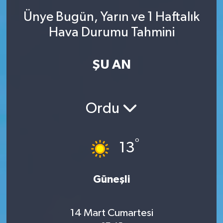
Ünye Bugün, Yarın ve 1 Haftalık
SINAVLAR
AKADEMİK/BİLİM
Hava Durumu Tahmini
YARIŞMA/ETKİNLİKLER
MEVZUAT/KARARLAR
ŞU AN
ANKET
Ordu
°
13
Güneşli
14 Mart Cumartesi