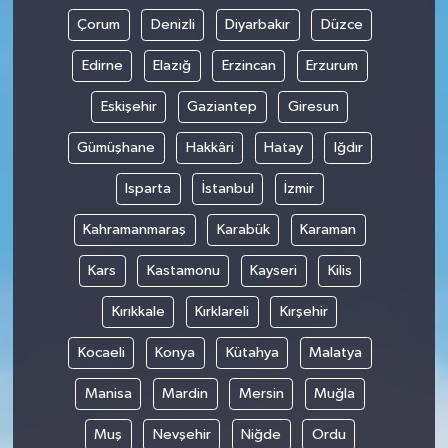
Çorum
Denizli
Diyarbakır
Düzce
Edirne
Elazığ
Erzincan
Erzurum
Eskişehir
Gaziantep
Giresun
Gümüşhane
Hakkâri
Hatay
Iğdır
Isparta
İstanbul
İzmir
Kahramanmaraş
Karabük
Karaman
Kars
Kastamonu
Kayseri
Kilis
Kırıkkale
Kırklareli
Kırşehir
Kocaeli
Konya
Kütahya
Malatya
Manisa
Mardin
Mersin
Muğla
Muş
Nevşehir
Niğde
Ordu