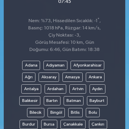
07:45
°
Nem: %73, Hissedilen Sıcaklık: -1
,
Basınç: 1018 hPa, Rüzgar: 14 km/s,
Çiy Noktası: -3,
Görüş Mesafesi: 10 km, Gün
Doğumu: 6:46, Gün Batımı: 18:38
Adana
Adıyaman
Afyonkarahisar
Ağrı
Aksaray
Amasya
Ankara
Antalya
Ardahan
Artvin
Aydın
Balıkesir
Bartın
Batman
Bayburt
Bilecik
Bingöl
Bitlis
Bolu
Burdur
Bursa
Çanakkale
Çankırı