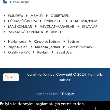
Haber Arşivi
GÜNDEM
MEMUR
ÖĞRETMEN
EĞİTİM/ÖĞRETİM
ÜNİVERSİTE
AKADEMİK/BİLİM
MALİ KONULAR
MEVZUAT/KARARLAR
SINAVLAR
YARIŞMA/ETKİNLİKLER
ANKET
Hakkımızda
Künye ve İletişim
İletişim
Yayın İlkeleri
Kullanım Şartları
Çerez Politikası
Gizlilik ve KVK
Reklam
Yasal Uyarı
ogretmenler.net I Copyright © 2024. Her hakkı
RSS
saklıdır
Haber Yazılımı:
TE Bilişim
En iyi site deneyimi sağlamak için çerezlerden