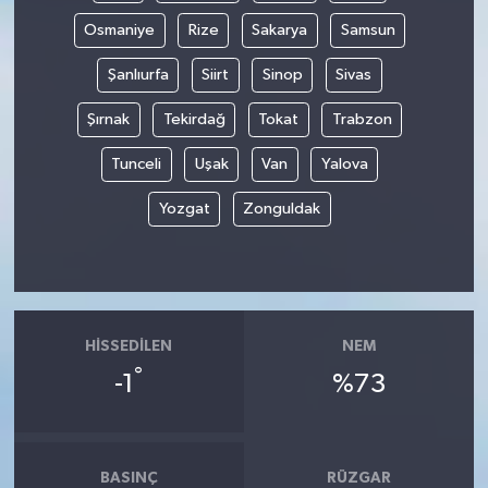
Osmaniye
Rize
Sakarya
Samsun
Şanlıurfa
Siirt
Sinop
Sivas
Şırnak
Tekirdağ
Tokat
Trabzon
Tunceli
Uşak
Van
Yalova
Yozgat
Zonguldak
HISSEDILEN
NEM
°
-1
%73
BASINÇ
RÜZGAR