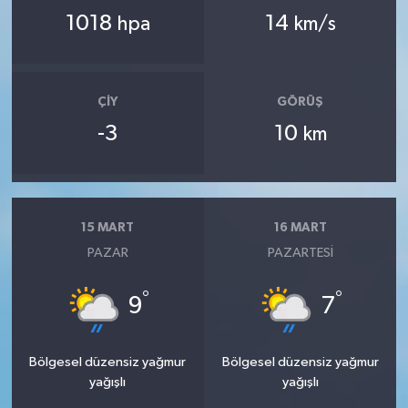
1018
14
hpa
km/s
ÇIY
GÖRÜŞ
-3
10
km
15 MART
16 MART
PAZAR
PAZARTESI
°
°
9
7
Bölgesel düzensiz yağmur
Bölgesel düzensiz yağmur
yağışlı
yağışlı