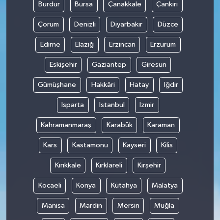
Burdur
Bursa
Çanakkale
Çankırı
Çorum
Denizli
Diyarbakır
Düzce
Edirne
Elazığ
Erzincan
Erzurum
Eskişehir
Gaziantep
Giresun
Gümüşhane
Hakkâri
Hatay
Iğdır
Isparta
İstanbul
İzmir
Kahramanmaraş
Karabük
Karaman
Kars
Kastamonu
Kayseri
Kilis
Kırıkkale
Kırklareli
Kırşehir
Kocaeli
Konya
Kütahya
Malatya
Manisa
Mardin
Mersin
Muğla