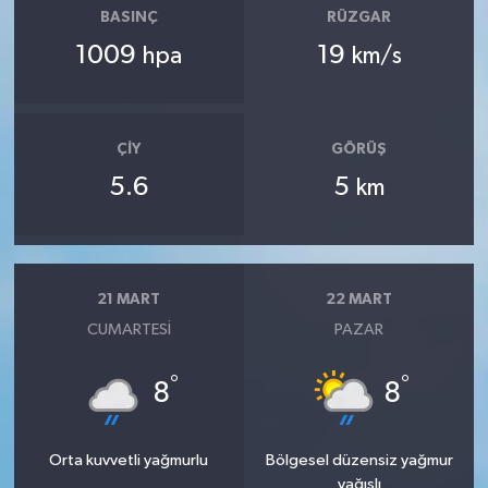
BASINÇ
RÜZGAR
1009
19
hpa
km/s
ÇIY
GÖRÜŞ
5.6
5
km
21 MART
22 MART
CUMARTESI
PAZAR
°
°
8
8
Orta kuvvetli yağmurlu
Bölgesel düzensiz yağmur
yağışlı