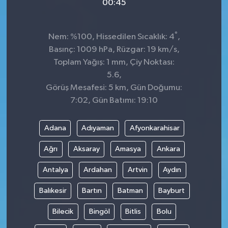
00:45
°
Nem: %100, Hissedilen Sıcaklık: 4
,
Basınç: 1009 hPa, Rüzgar: 19 km/s,
Toplam Yağış: 1 mm, Çiy Noktası:
5.6,
Görüş Mesafesi: 5 km, Gün Doğumu:
7:02, Gün Batımı: 19:10
Adana
Adıyaman
Afyonkarahisar
Ağrı
Aksaray
Amasya
Ankara
Antalya
Ardahan
Artvin
Aydın
Balıkesir
Bartın
Batman
Bayburt
Bilecik
Bingöl
Bitlis
Bolu