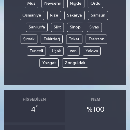
Muş
Nevşehir
Niğde
Ordu
Osmaniye
Rize
Sakarya
Samsun
Şanlıurfa
Siirt
Sinop
Sivas
Şırnak
Tekirdağ
Tokat
Trabzon
Tunceli
Uşak
Van
Yalova
Yozgat
Zonguldak
HISSEDILEN
NEM
°
4
%100