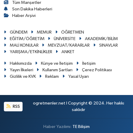
Tüm Manşetler
Son Dakika Haberleri
Haber Arşivi
GÜNDEM
MEMUR
ÖĞRETMEN
EĞİTİM/ÖĞRETİM
ÜNİVERSİTE
AKADEMİK/BİLİM
MALİ KONULAR
MEVZUAT/KARARLAR
SINAVLAR
YARIŞMA/ETKİNLİKLER
ANKET
Hakkımızda
Künye ve İletişim
İletişim
Yayın İlkeleri
Kullanım Şartları
Çerez Politikası
Gizlilik ve KVK
Reklam
Yasal Uyarı
ogretmenler.net I Copyright © 2024. Her hakkı
RSS
saklıdır
Haber Yazılımı:
TE Bilişim