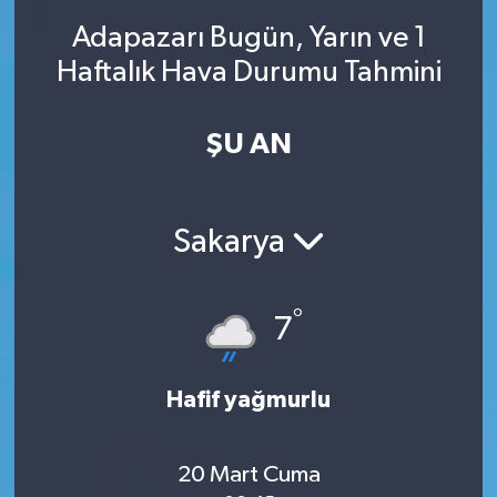
Adapazarı Bugün, Yarın ve 1
SINAVLAR
AKADEMİK/BİLİM
Haftalık Hava Durumu Tahmini
YARIŞMA/ETKİNLİKLER
MEVZUAT/KARARLAR
ŞU AN
ANKET
Sakarya
°
7
Hafif yağmurlu
20 Mart Cuma