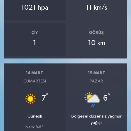
1021
11
hpa
km/s
ÇIY
GÖRÜŞ
1
10
km
14 MART
15 MART
CUMARTESI
PAZAR
°
°
7
6
Güneşli
Bölgesel düzensiz yağmur
yağışlı
Nem: %63