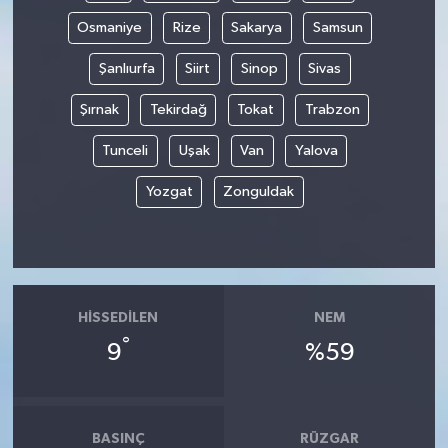
Osmaniye
Rize
Sakarya
Samsun
Şanlıurfa
Siirt
Sinop
Sivas
Şırnak
Tekirdağ
Tokat
Trabzon
Tunceli
Uşak
Van
Yalova
Yozgat
Zonguldak
HISSEDILEN
NEM
°
9
%59
BASINÇ
RÜZGAR