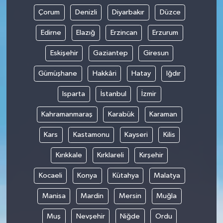
Çorum
Denizli
Diyarbakır
Düzce
Edirne
Elazığ
Erzincan
Erzurum
Eskişehir
Gaziantep
Giresun
Gümüşhane
Hakkâri
Hatay
Iğdır
Isparta
İstanbul
İzmir
Kahramanmaraş
Karabük
Karaman
Kars
Kastamonu
Kayseri
Kilis
Kırıkkale
Kırklareli
Kırşehir
Kocaeli
Konya
Kütahya
Malatya
Manisa
Mardin
Mersin
Muğla
Muş
Nevşehir
Niğde
Ordu