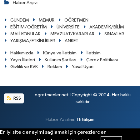
Haber Arşivi
GÜNDEM
MEMUR
ÖĞRETMEN
EĞİTİM/ÖĞRETİM
ÜNİVERSİTE
AKADEMİK/BİLİM
MALİ KONULAR
MEVZUAT/KARARLAR
SINAVLAR
YARIŞMA/ETKİNLİKLER
ANKET
Hakkımızda
Künye ve İletişim
İletişim
Yayın İlkeleri
Kullanım Şartları
Çerez Politikası
Gizlilik ve KVK
Reklam
Yasal Uyarı
ogretmenler.net I Copyright © 2024. Her hakkı
RSS
saklıdır
Haber Yazılımı:
TE Bilişim
En iyi site deneyimi sağlamak için çerezlerden