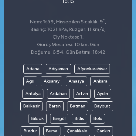
10:15
°
Nem: %59, Hissedilen Sıcaklık: 9
,
Basınç: 1021 hPa, Rüzgar: 11 km/s,
Çiy Noktası: 1,
Görüş Mesafesi: 10 km, Gün
Doğumu: 6:54, Gün Batımı: 18:42
Adana
Adıyaman
Afyonkarahisar
Ağrı
Aksaray
Amasya
Ankara
Antalya
Ardahan
Artvin
Aydın
Balıkesir
Bartın
Batman
Bayburt
Bilecik
Bingöl
Bitlis
Bolu
Burdur
Bursa
Çanakkale
Çankırı