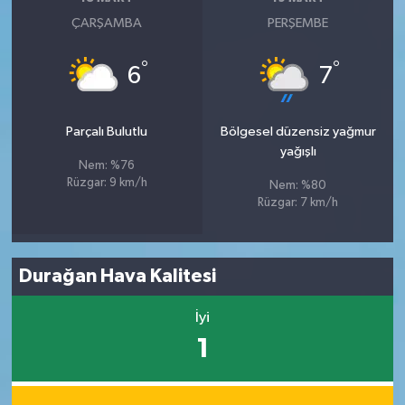
ÇARŞAMBA
PERŞEMBE
°
°
6
7
Parçalı Bulutlu
Bölgesel düzensiz yağmur
yağışlı
Nem: %76
Rüzgar: 9 km/h
Nem: %80
Rüzgar: 7 km/h
Durağan Hava Kalitesi
İyi
1