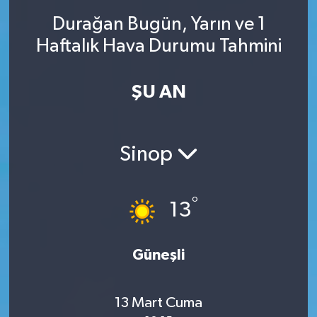
Durağan Bugün, Yarın ve 1
SINAVLAR
AKADEMİK/BİLİM
Haftalık Hava Durumu Tahmini
YARIŞMA/ETKİNLİKLER
MEVZUAT/KARARLAR
ŞU AN
ANKET
Sinop
°
13
Güneşli
13 Mart Cuma