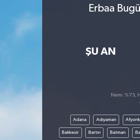
Erbaa Bugün
ŞU AN
Nem: %73, Hi
Adana
Adıyaman
Afyonk
Balıkesir
Bartın
Batman
Ba