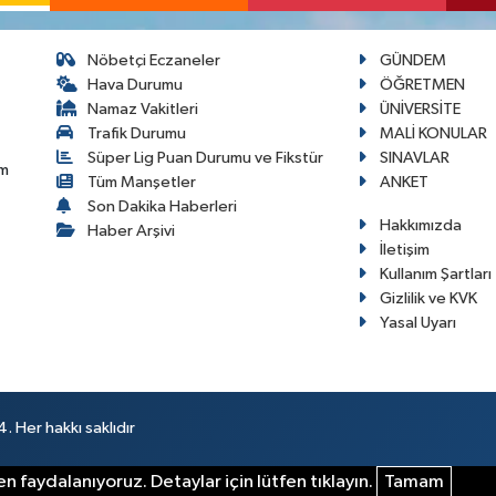
Nöbetçi Eczaneler
GÜNDEM
Hava Durumu
ÖĞRETMEN
Namaz Vakitleri
ÜNİVERSİTE
Trafik Durumu
MALİ KONULAR
Süper Lig Puan Durumu ve Fikstür
SINAVLAR
im
Tüm Manşetler
ANKET
Son Dakika Haberleri
Hakkımızda
Haber Arşivi
İletişim
Kullanım Şartları
Gizlilik ve KVK
Yasal Uyarı
 Her hakkı saklıdır
n faydalanıyoruz. Detaylar için lütfen tıklayın.
Tamam