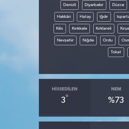
Denizli
Diyarbakır
Düzce
Hakkâri
Hatay
Iğdır
Ispart
Kilis
Kırıkkale
Kırklareli
Kırşe
Nevşehir
Niğde
Ordu
Osm
Tokat
HISSEDILEN
NEM
°
3
%73