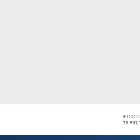
BITCOI
79.591,
DOLAR
45,436
EURO