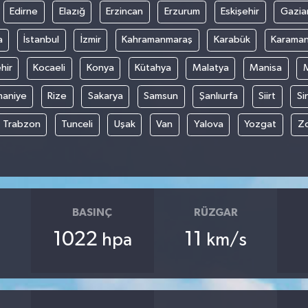
Edirne
Elazığ
Erzincan
Erzurum
Eskişehir
Gazia
a
İstanbul
İzmir
Kahramanmaraş
Karabük
Karama
hir
Kocaeli
Konya
Kütahya
Malatya
Manisa
aniye
Rize
Sakarya
Samsun
Şanlıurfa
Siirt
Si
Trabzon
Tunceli
Uşak
Van
Yalova
Yozgat
Z
BASINÇ
RÜZGAR
1022
11
hpa
km/s