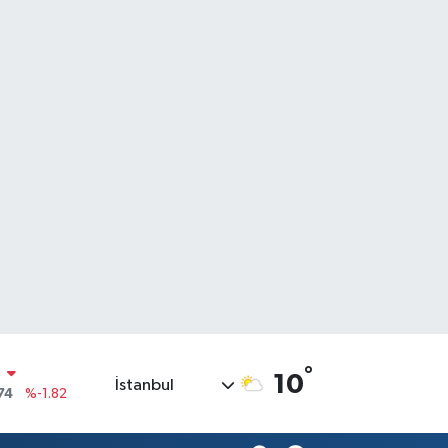
N
°
10
74
%-1.82
İstanbul
20
%0.02