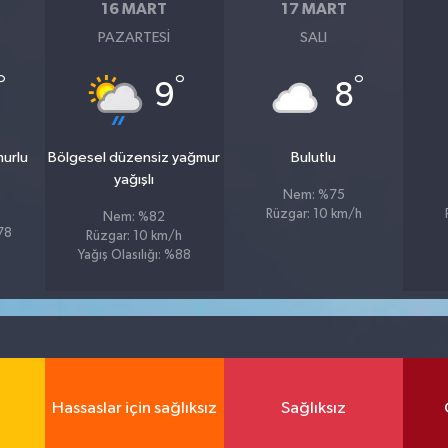
16 MART
17 MART
PAZARTESI
SALI
°
°
°
9
8
murlu
Bölgesel düzensiz yağmur
Bulutlu
yağışlı
Nem: %75
Rüzgar: 10 km/h
Nem: %82
%78
Rüzgar: 10 km/h
Yağış Olasılığı: %88
Hassaslar için sağlıksız
Sağlıksız