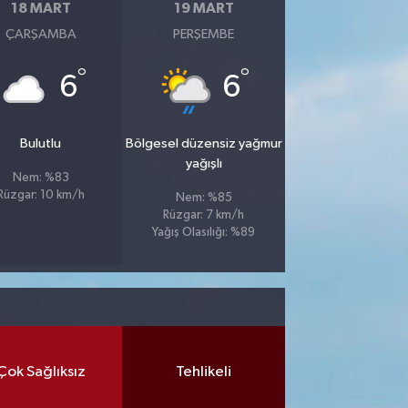
18 MART
19 MART
ÇARŞAMBA
PERŞEMBE
°
°
6
6
Bulutlu
Bölgesel düzensiz yağmur
yağışlı
Nem: %83
Rüzgar: 10 km/h
Nem: %85
Rüzgar: 7 km/h
Yağış Olasılığı: %89
Çok Sağlıksız
Tehlikeli