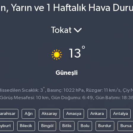
, Yarın ve 1 Haftalık Hava Du
Tokat
°
13
Güneşli
°
ssedilen Sıcaklık: 3
, Basınç: 1022 hPa, Rüzgar: 11 km/s, Çiy 
Görüş Mesafesi: 10 km, Gün Doğumu: 6:49, Gün Batımı: 18:3
arahisar
Ağrı
Aksaray
Amasya
Ankara
Antalya
yburt
Bilecik
Bingöl
Bitlis
Bolu
Burdur
Bursa