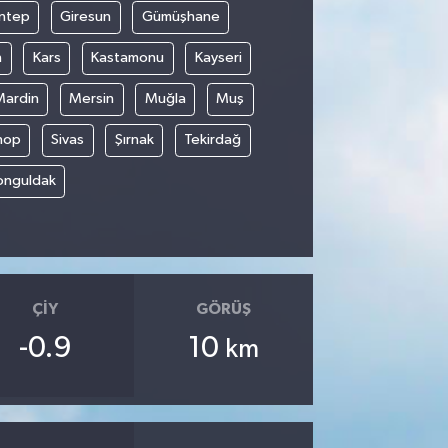
ntep
Giresun
Gümüşhane
n
Kars
Kastamonu
Kayseri
Mardin
Mersin
Muğla
Muş
nop
Sivas
Şırnak
Tekirdağ
onguldak
ÇIY
GÖRÜŞ
-0.9
10
km