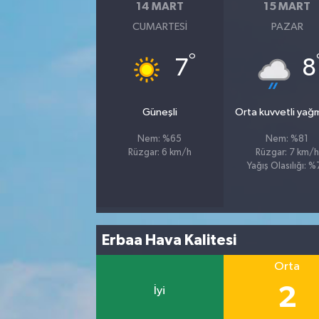
14 MART
15 MART
CUMARTESI
PAZAR
°
7
8
Güneşli
Orta kuvvetli yağ
Nem: %65
Nem: %81
Rüzgar: 6 km/h
Rüzgar: 7 km/h
Yağış Olasılığı: 
Erbaa Hava Kalitesi
Orta
2
İyi