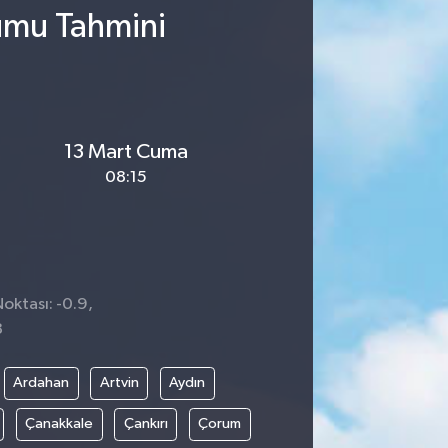
rumu Tahmini
13 Mart Cuma
08:15
Noktası: -0.9,
8
Ardahan
Artvin
Aydın
Çanakkale
Çankırı
Çorum