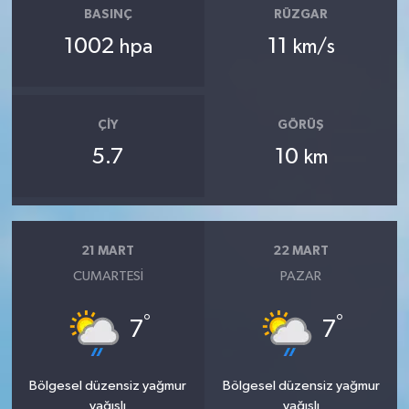
BASINÇ
RÜZGAR
1002
11
hpa
km/s
ÇIY
GÖRÜŞ
5.7
10
km
21 MART
22 MART
CUMARTESI
PAZAR
°
°
7
7
Bölgesel düzensiz yağmur
Bölgesel düzensiz yağmur
yağışlı
yağışlı