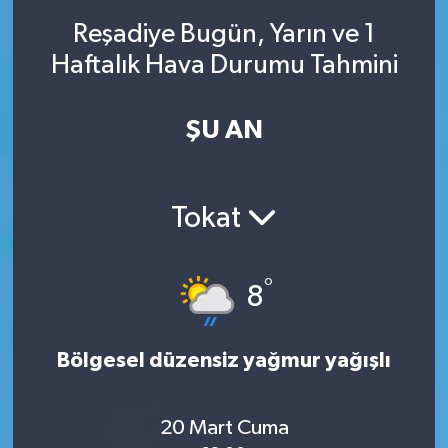
Reşadiye Bugün, Yarın ve 1
SINAVLAR
AKADEMİK/BİLİM
Haftalık Hava Durumu Tahmini
YARIŞMA/ETKİNLİKLER
MEVZUAT/KARARLAR
ŞU AN
ANKET
Tokat
°
8
Bölgesel düzensiz yağmur yağışlı
20 Mart Cuma