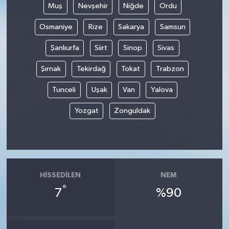
Muş
Nevşehir
Niğde
Ordu
Osmaniye
Rize
Sakarya
Samsun
Şanlıurfa
Siirt
Sinop
Sivas
Şırnak
Tekirdağ
Tokat
Trabzon
Tunceli
Uşak
Van
Yalova
Yozgat
Zonguldak
HISSEDILEN
NEM
°
7
%90