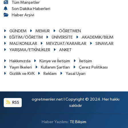
Tüm Manşetler
Son Dakika Haberleri
Haber Arşivi
GÜNDEM
MEMUR
ÖĞRETMEN
EĞİTİM/ÖĞRETİM
ÜNİVERSİTE
AKADEMİK/BİLİM
MALİ KONULAR
MEVZUAT/KARARLAR
SINAVLAR
YARIŞMA/ETKİNLİKLER
ANKET
Hakkımızda
Künye ve İletişim
İletişim
Yayın İlkeleri
Kullanım Şartları
Çerez Politikası
Gizlilik ve KVK
Reklam
Yasal Uyarı
ogretmenler.net I Copyright © 2024. Her hakkı
RSS
saklıdır
Haber Yazılımı:
TE Bilişim