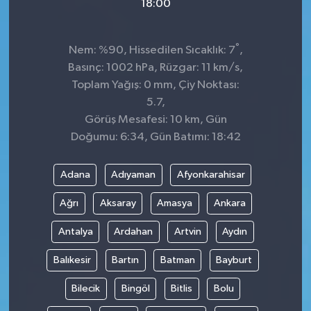
18:00
°
Nem: %90, Hissedilen Sıcaklık: 7
,
Basınç: 1002 hPa, Rüzgar: 11 km/s,
Toplam Yağış: 0 mm, Çiy Noktası:
5.7,
Görüş Mesafesi: 10 km, Gün
Doğumu: 6:34, Gün Batımı: 18:42
Adana
Adıyaman
Afyonkarahisar
Ağrı
Aksaray
Amasya
Ankara
Antalya
Ardahan
Artvin
Aydın
Balıkesir
Bartın
Batman
Bayburt
Bilecik
Bingöl
Bitlis
Bolu