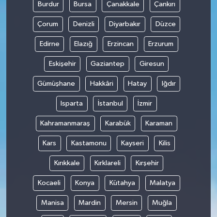
Burdur
Bursa
Çanakkale
Çankırı
Çorum
Denizli
Diyarbakır
Düzce
Edirne
Elazığ
Erzincan
Erzurum
Eskişehir
Gaziantep
Giresun
Gümüşhane
Hakkâri
Hatay
Iğdır
Isparta
İstanbul
İzmir
Kahramanmaraş
Karabük
Karaman
Kars
Kastamonu
Kayseri
Kilis
Kırıkkale
Kırklareli
Kırşehir
Kocaeli
Konya
Kütahya
Malatya
Manisa
Mardin
Mersin
Muğla