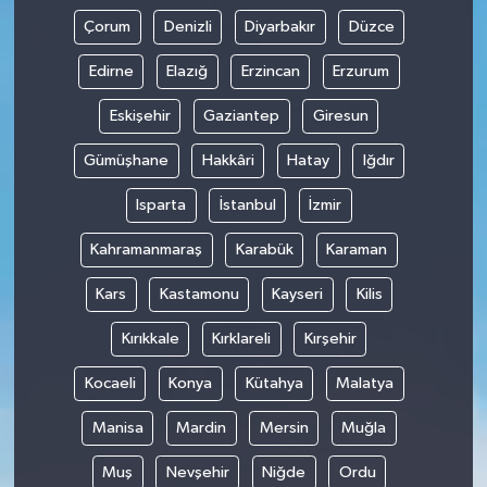
Çorum
Denizli
Diyarbakır
Düzce
Edirne
Elazığ
Erzincan
Erzurum
Eskişehir
Gaziantep
Giresun
Gümüşhane
Hakkâri
Hatay
Iğdır
Isparta
İstanbul
İzmir
Kahramanmaraş
Karabük
Karaman
Kars
Kastamonu
Kayseri
Kilis
Kırıkkale
Kırklareli
Kırşehir
Kocaeli
Konya
Kütahya
Malatya
Manisa
Mardin
Mersin
Muğla
Muş
Nevşehir
Niğde
Ordu