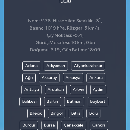
13:30
°
Nem: %76, Hissedilen Sıcaklık: -3
,
Basınç: 1019 hPa, Rüzgar: 5 km/s,
Çiy Noktası: -5.4,
Görüş Mesafesi: 10 km, Gün
Doğumu: 6:19, Gün Batımı: 18:09
Adana
Adıyaman
Afyonkarahisar
Ağrı
Aksaray
Amasya
Ankara
Antalya
Ardahan
Artvin
Aydın
Balıkesir
Bartın
Batman
Bayburt
Bilecik
Bingöl
Bitlis
Bolu
Burdur
Bursa
Çanakkale
Çankırı