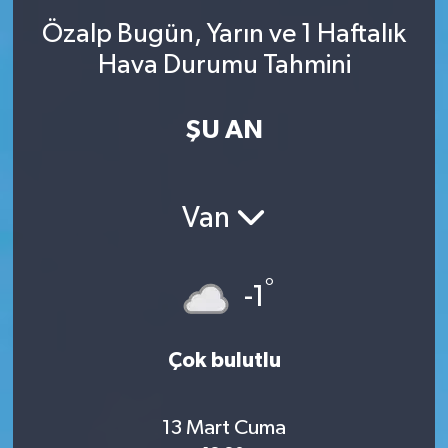
Özalp Bugün, Yarın ve 1 Haftalık
SINAVLAR
AKADEMİK/BİLİM
Hava Durumu Tahmini
YARIŞMA/ETKİNLİKLER
MEVZUAT/KARARLAR
ŞU AN
ANKET
Van
°
-1
Çok bulutlu
13 Mart Cuma