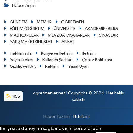
Haber Arşivi
GÜNDEM
MEMUR
ÖĞRETMEN
EĞİTİM/ÖĞRETİM
ÜNİVERSİTE
AKADEMİK/BİLİM
MALİ KONULAR
MEVZUAT/KARARLAR
SINAVLAR
YARIŞMA/ETKİNLİKLER
ANKET
Hakkımızda
Künye ve İletişim
İletişim
Yayın İlkeleri
Kullanım Şartları
Çerez Politikası
Gizlilik ve KVK
Reklam
Yasal Uyarı
ogretmenler.net I Copyright © 2024. Her hakkı
RSS
saklıdır
Haber Yazılımı:
TE Bilişim
En iyi site deneyimi sağlamak için çerezlerden