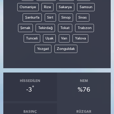
Osmaniye
Rize
Sakarya
Samsun
Şanlıurfa
Siirt
Sinop
Sivas
Şırnak
Tekirdağ
Tokat
Trabzon
Tunceli
Uşak
Van
Yalova
Yozgat
Zonguldak
HISSEDILEN
NEM
°
-3
%76
BASINÇ
RÜZGAR