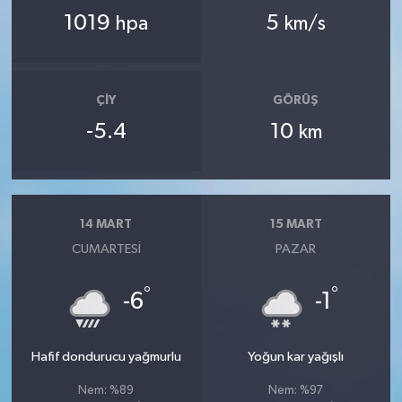
1019
5
hpa
km/s
ÇIY
GÖRÜŞ
-5.4
10
km
14 MART
15 MART
CUMARTESI
PAZAR
°
°
-6
-1
Hafif dondurucu yağmurlu
Yoğun kar yağışlı
Nem: %89
Nem: %97