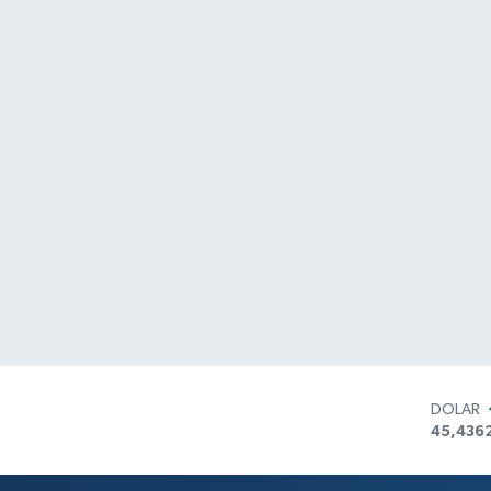
DOLAR
45,436
EURO
53,386