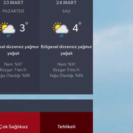
23 MART
24 MART
PAZARTESI
SALI
°
°
3
4
sel düzensiz yağmur
Bölgesel düzensiz yağmur
yağışlı
yağışlı
Nem: %97
Nem: %91
Rüzgar: 7 km/h
Rüzgar: 9 km/h
ğış Olasılığı: %86
Yağış Olasılığı: %89
Çok Sağlıksız
Tehlikeli