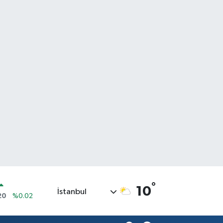
°
10
İstanbul
20
%0.02
90
%0.19