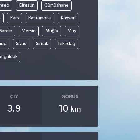
ntep
Giresun
Gümüşhane
n
Kars
Kastamonu
Kayseri
Mardin
Mersin
Muğla
Muş
nop
Sivas
Şırnak
Tekirdağ
onguldak
ÇIY
GÖRÜŞ
3.9
10
km