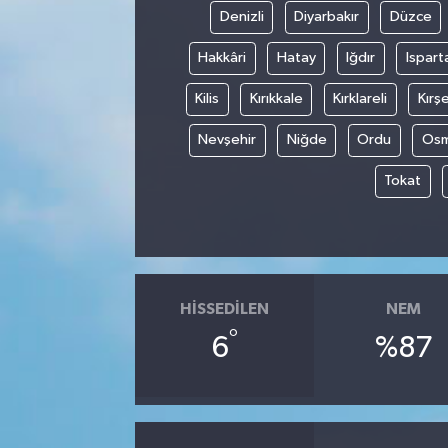
Denizli
Diyarbakır
Düzce
Hakkâri
Hatay
Iğdır
Ispart
Kilis
Kırıkkale
Kırklareli
Kırşe
Nevşehir
Niğde
Ordu
Osm
Tokat
HISSEDILEN
NEM
°
6
%87