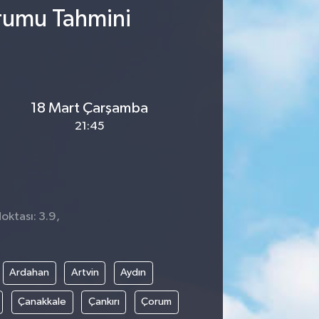
rumu Tahmini
18 Mart Çarşamba
21:45
oktası: 3.9,
1
Ardahan
Artvin
Aydın
Çanakkale
Çankırı
Çorum