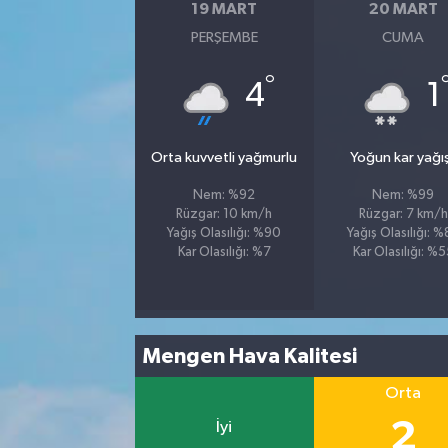
19 MART
20 MART
PERŞEMBE
CUMA
°
4
1
Orta kuvvetli yağmurlu
Yoğun kar yağış
Nem: %92
Nem: %99
Rüzgar: 10 km/h
Rüzgar: 7 km/h
Yağış Olasılığı: %90
Yağış Olasılığı: 
Kar Olasılığı: %7
Kar Olasılığı: %
Mengen Hava Kalitesi
Orta
2
İyi