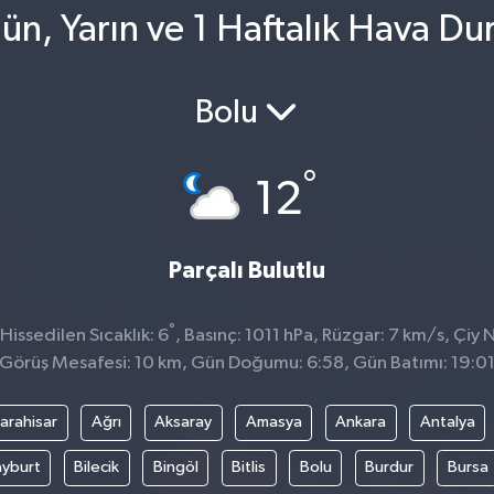
n, Yarın ve 1 Haftalık Hava Du
Bolu
°
12
Parçalı Bulutlu
°
issedilen Sıcaklık: 6
, Basınç: 1011 hPa, Rüzgar: 7 km/s, Çiy N
Görüş Mesafesi: 10 km, Gün Doğumu: 6:58, Gün Batımı: 19:0
arahisar
Ağrı
Aksaray
Amasya
Ankara
Antalya
yburt
Bilecik
Bingöl
Bitlis
Bolu
Burdur
Bursa