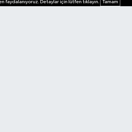
n faydalanıyoruz. Detaylar için lütfen tıklayın.
Tamam