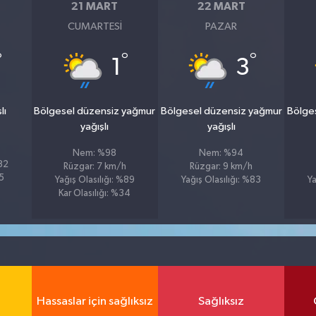
21 MART
22 MART
CUMARTESI
PAZAR
°
°
°
1
3
lı
Bölgesel düzensiz yağmur
Bölgesel düzensiz yağmur
Bölge
yağışlı
yağışlı
Nem: %98
Nem: %94
%82
Rüzgar: 7 km/h
Rüzgar: 9 km/h
55
Yağış Olasılığı: %89
Yağış Olasılığı: %83
Ya
Kar Olasılığı: %34
Hassaslar için sağlıksız
Sağlıksız