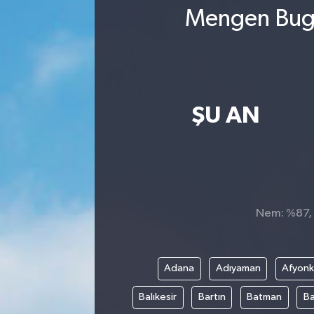
Mengen Bugü
ŞU AN
Nem: %87, H
Adana
Adıyaman
Afyonk
Balıkesir
Bartın
Batman
Ba