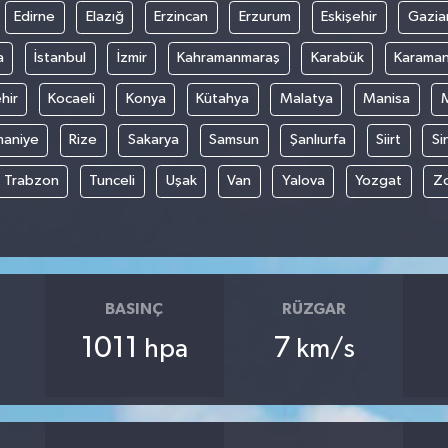
Edirne
Elazığ
Erzincan
Erzurum
Eskişehir
Gazia
a
İstanbul
İzmir
Kahramanmaraş
Karabük
Karama
hir
Kocaeli
Konya
Kütahya
Malatya
Manisa
aniye
Rize
Sakarya
Samsun
Şanlıurfa
Siirt
Si
Trabzon
Tunceli
Uşak
Van
Yalova
Yozgat
Z
BASINÇ
RÜZGAR
1011
7
hpa
km/s