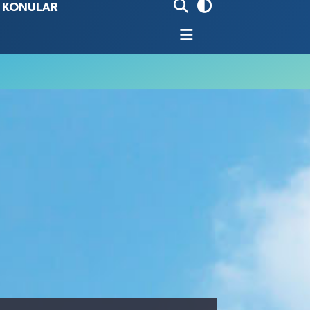
İ KONULAR
80
%0.18
9000
%0.19
0
,00
%0
N
74
%-1.82