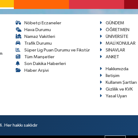
Nöbetçi Eczaneler
GÜNDEM
Hava Durumu
ÖĞRETMEN
Namaz Vakitleri
ÜNİVERSİTE
Trafik Durumu
MALİ KONULAR
Süper Lig Puan Durumu ve Fikstür
SINAVLAR
im
Tüm Manşetler
ANKET
Son Dakika Haberleri
Hakkımızda
Haber Arşivi
İletişim
Kullanım Şartları
Gizlilik ve KVK
Yasal Uyarı
 Her hakkı saklıdır