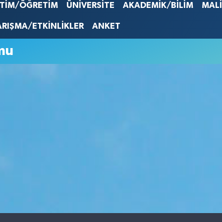
STERLİN
İTİM/ÖĞRETİM
ÜNİVERSİTE
AKADEMİK/BİLİM
MAL
61,603
G.ALTIN
ARIŞMA/ETKİNLİKLER
ANKET
6862,0
BİST10
mu
14.598
BITCOI
79.591,