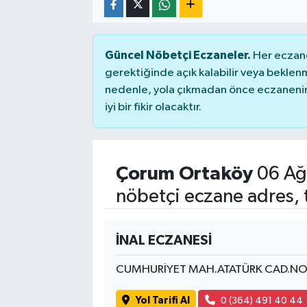
Güncel Nöbetçi Eczaneler.
Her eczane
gerektiğinde açık kalabilir veya bekle
nedenle, yola çıkmadan önce eczanenin 
iyi bir fikir olacaktır.
Çorum Ortaköy
06 Ağ
nöbetçi eczane adres, 
İNAL ECZANESİ
CUMHURİYET MAH.ATATÜRK CAD.NO
Yol Tarifi Al
0 (364) 491 40 44