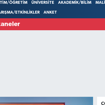
53,386
İTİM/ÖĞRETİM
ÜNİVERSİTE
AKADEMİK/BİLİM
MAL
STERLİN
61,603
ARIŞMA/ETKİNLİKLER
ANKET
G.ALTIN
6862,0
zaneler
BİST10
14.598
Ç