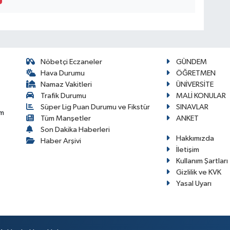
Nöbetçi Eczaneler
GÜNDEM
Hava Durumu
ÖĞRETMEN
Namaz Vakitleri
ÜNİVERSİTE
Trafik Durumu
MALİ KONULAR
Süper Lig Puan Durumu ve Fikstür
SINAVLAR
im
Tüm Manşetler
ANKET
Son Dakika Haberleri
Hakkımızda
Haber Arşivi
İletişim
Kullanım Şartları
Gizlilik ve KVK
Yasal Uyarı