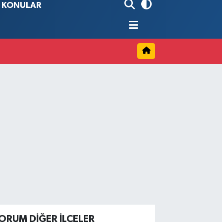
90
%0.19
İ KONULAR
80
%0.18
9000
%0.19
0
,00
%0
ORUM DIĞER İLÇELER