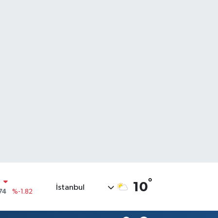
N
74
%-1.82
°
10
İstanbul
20
%0.02