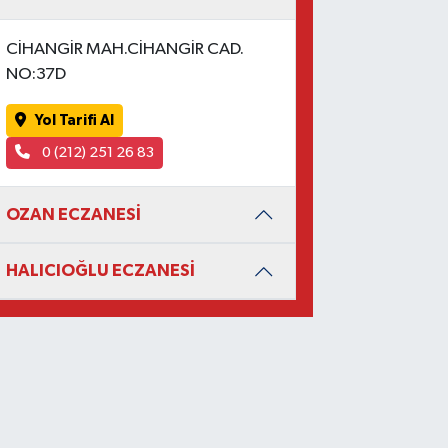
CİHANGİR MAH.CİHANGİR CAD.
NO:37D
Yol Tarifi Al
0 (212) 251 26 83
OZAN ECZANESİ
HALICIOĞLU ECZANESİ