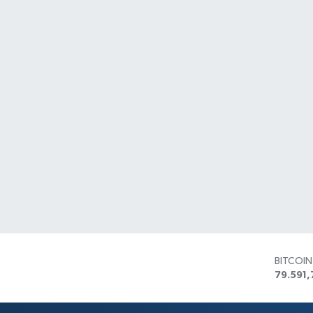
BITCOI
79.591,
DOLAR
45,436
EURO