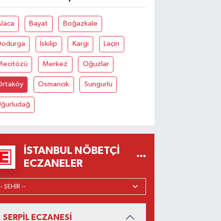
Alaca
Bayat
Boğazkale
Dodurga
İskilip
Kargı
Laçin
Mecitözü
Merkez
Oğuzlar
Ortaköy
Osmancık
Sungurlu
Uğurludağ
İSTANBUL NÖBETÇI
ECZANELER
SERPİL ECZANESİ