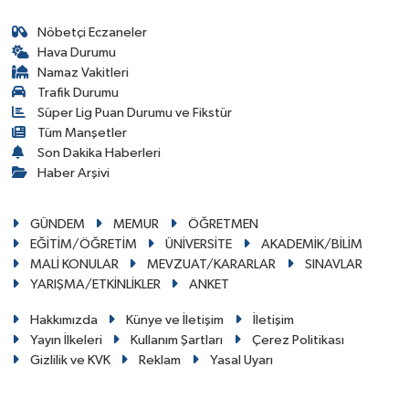
Nöbetçi Eczaneler
Hava Durumu
Namaz Vakitleri
Trafik Durumu
Süper Lig Puan Durumu ve Fikstür
Tüm Manşetler
Son Dakika Haberleri
Haber Arşivi
GÜNDEM
MEMUR
ÖĞRETMEN
EĞİTİM/ÖĞRETİM
ÜNİVERSİTE
AKADEMİK/BİLİM
MALİ KONULAR
MEVZUAT/KARARLAR
SINAVLAR
YARIŞMA/ETKİNLİKLER
ANKET
Hakkımızda
Künye ve İletişim
İletişim
Yayın İlkeleri
Kullanım Şartları
Çerez Politikası
Gizlilik ve KVK
Reklam
Yasal Uyarı