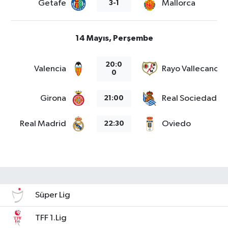
Getafe
Mallorca
3-1
14 Mayıs, Perşembe
20:0
Valencia
Rayo Vallecano
0
Girona
Real Sociedad
21:00
Real Madrid
Oviedo
22:30
Süper Lig
TFF 1.Lig