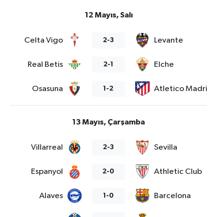
12 Mayıs, Salı
Celta Vigo
Levante
2-3
Real Betis
Elche
2-1
Osasuna
Atletico Madrid
1-2
13 Mayıs, Çarşamba
Villarreal
Sevilla
2-3
Espanyol
Athletic Club
2-0
Alaves
Barcelona
1-0