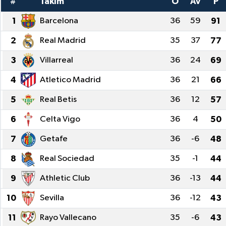
#
Takım
O
Av
P
SINAVLAR
AKADEMİK/BİLİM
1
Barcelona
36
59
91
2
Real Madrid
35
37
77
YARIŞMA/ETKİNLİKLER
MEVZUAT/KARARLAR
3
Villarreal
36
24
69
ANKET
4
Atletico Madrid
36
21
66
5
Real Betis
36
12
57
6
Celta Vigo
36
4
50
7
Getafe
36
-6
48
8
Real Sociedad
35
-1
44
9
Athletic Club
36
-13
44
10
Sevilla
36
-12
43
11
Rayo Vallecano
35
-6
43