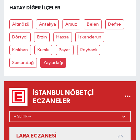
HATAY DIĞER İLÇELER
Altınözü
Antakya
Arsuz
Belen
Defne
Dörtyol
Erzin
Hassa
İskenderun
Kırıkhan
Kumlu
Payas
Reyhanlı
Samandağ
Yayladağı
İSTANBUL NÖBETÇI
ECZANELER
LARA ECZANESİ