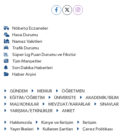
Nöbetçi Eczaneler
Hava Durumu
Namaz Vakitleri
Trafik Durumu
Süper Lig Puan Durumu ve Fikstür
Tüm Manşetler
Son Dakika Haberleri
Haber Arşivi
GÜNDEM
MEMUR
ÖĞRETMEN
EĞİTİM/ÖĞRETİM
ÜNİVERSİTE
AKADEMİK/BİLİM
MALİ KONULAR
MEVZUAT/KARARLAR
SINAVLAR
YARIŞMA/ETKİNLİKLER
ANKET
Hakkımızda
Künye ve İletişim
İletişim
Yayın İlkeleri
Kullanım Şartları
Çerez Politikası