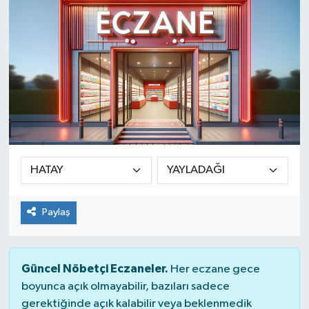
SINAVLAR
AKADEMİK/BİLİM
YARIŞMA/ETKİNLİKLER
MEVZUAT/KARARLAR
ANKET
Paylaş
Güncel Nöbetçi Eczaneler.
Her eczane gece
boyunca açık olmayabilir, bazıları sadece
gerektiğinde açık kalabilir veya beklenmedik