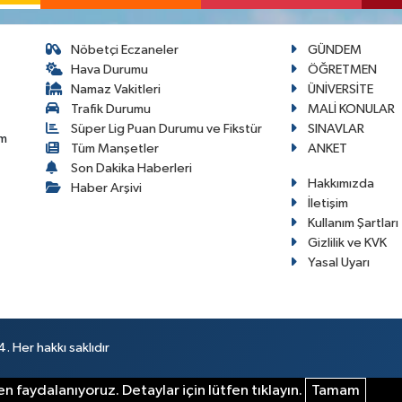
Nöbetçi Eczaneler
GÜNDEM
Hava Durumu
ÖĞRETMEN
Namaz Vakitleri
ÜNİVERSİTE
Trafik Durumu
MALİ KONULAR
Süper Lig Puan Durumu ve Fikstür
SINAVLAR
im
Tüm Manşetler
ANKET
Son Dakika Haberleri
Hakkımızda
Haber Arşivi
İletişim
Kullanım Şartları
Gizlilik ve KVK
Yasal Uyarı
 Her hakkı saklıdır
n faydalanıyoruz. Detaylar için lütfen tıklayın.
Tamam