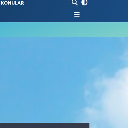
İ KONULAR
80
%0.18
9000
%0.19
0
,00
%0