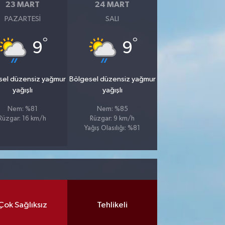
23 MART
24 MART
PAZARTESI
SALI
°
°
9
9
sel düzensiz yağmur
Bölgesel düzensiz yağmur
yağışlı
yağışlı
Nem: %81
Nem: %85
Rüzgar: 16 km/h
Rüzgar: 9 km/h
Yağış Olasılığı: %81
Çok Sağlıksız
Tehlikeli