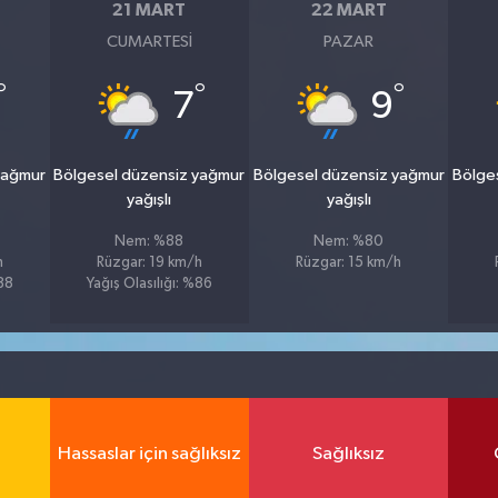
21 MART
22 MART
CUMARTESI
PAZAR
°
°
°
7
9
yağmur
Bölgesel düzensiz yağmur
Bölgesel düzensiz yağmur
Bölge
yağışlı
yağışlı
Nem: %88
Nem: %80
h
Rüzgar: 19 km/h
Rüzgar: 15 km/h
%88
Yağış Olasılığı: %86
Hassaslar için sağlıksız
Sağlıksız