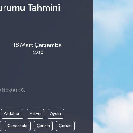
Durumu Tahmini
18 Mart Çarşamba
12:00
y Noktası: 6,
Ardahan
Artvin
Aydın
Çanakkale
Çankırı
Çorum