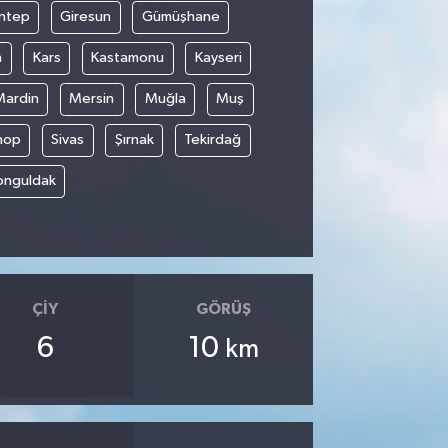
ntep
Giresun
Gümüşhane
n
Kars
Kastamonu
Kayseri
Mardin
Mersin
Muğla
Muş
nop
Sivas
Şırnak
Tekirdağ
onguldak
ÇIY
GÖRÜŞ
6
10
km