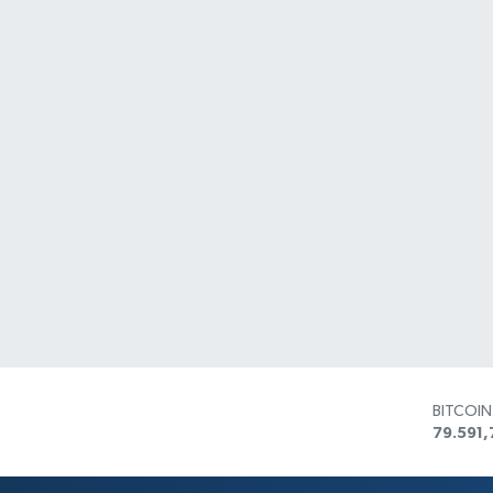
BITCOI
79.591,
DOLAR
45,436
EURO
53,386