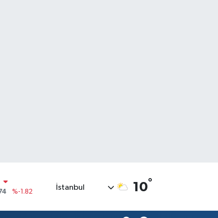
N
74
%-1.82
°
10
İstanbul
20
%0.02
90
%0.19