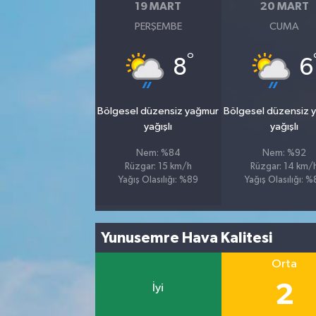
19 MART
20 MART
PERŞEMBE
CUMA
°
8
6
Bölgesel düzensiz yağmur
Bölgesel düzensiz 
yağışlı
yağışlı
Nem: %84
Nem: %92
Rüzgar: 15 km/h
Rüzgar: 14 km/
Yağış Olasılığı: %89
Yağış Olasılığı: 
Yunusemre Hava Kalitesi
Orta
2
İyi