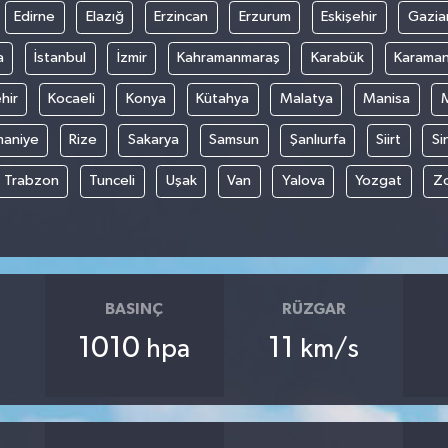
Edirne
Elazığ
Erzincan
Erzurum
Eskişehir
Gazia
a
İstanbul
İzmir
Kahramanmaraş
Karabük
Karama
hir
Kocaeli
Konya
Kütahya
Malatya
Manisa
aniye
Rize
Sakarya
Samsun
Şanlıurfa
Siirt
Si
Trabzon
Tunceli
Uşak
Van
Yalova
Yozgat
Z
BASINÇ
RÜZGAR
1010
11
hpa
km/s