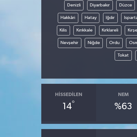
Denizli
Diyarbakır
Düzce
Hakkâri
Hatay
Iğdır
Ispart
Kilis
Kırıkkale
Kırklareli
Kırşe
Nevşehir
Niğde
Ordu
Osm
Tokat
HISSEDILEN
NEM
°
14
%63