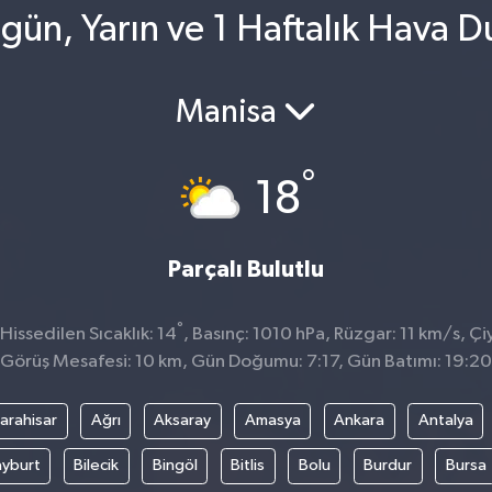
ün, Yarın ve 1 Haftalık Hava 
Manisa
°
18
Parçalı Bulutlu
°
issedilen Sıcaklık: 14
, Basınç: 1010 hPa, Rüzgar: 11 km/s, Çi
Görüş Mesafesi: 10 km, Gün Doğumu: 7:17, Gün Batımı: 19:20
arahisar
Ağrı
Aksaray
Amasya
Ankara
Antalya
yburt
Bilecik
Bingöl
Bitlis
Bolu
Burdur
Bursa