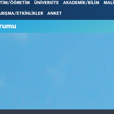
İTİM/ÖĞRETİM
ÜNİVERSİTE
AKADEMİK/BİLİM
MAL
STERLİN
61,603
ARIŞMA/ETKİNLİKLER
ANKET
G.ALTIN
6862,0
urumu
BİST10
14.598