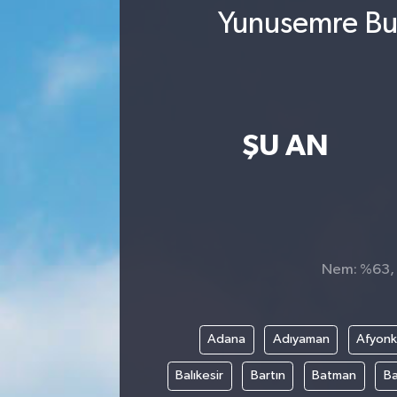
Yunusemre Bug
ŞU AN
Nem: %63, H
Adana
Adıyaman
Afyonk
Balıkesir
Bartın
Batman
Ba